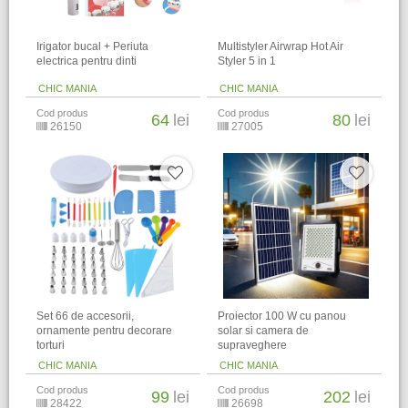
Irigator bucal + Periuta
Multistyler Airwrap Hot Air
electrica pentru dinti
Styler 5 in 1
CHIC MANIA
CHIC MANIA
Cod produs
Cod produs
64
lei
80
lei
26150
27005
Set 66 de accesorii,
Proiector 100 W cu panou
ornamente pentru decorare
solar si camera de
torturi
supraveghere
CHIC MANIA
CHIC MANIA
Cod produs
Cod produs
99
lei
202
lei
28422
26698