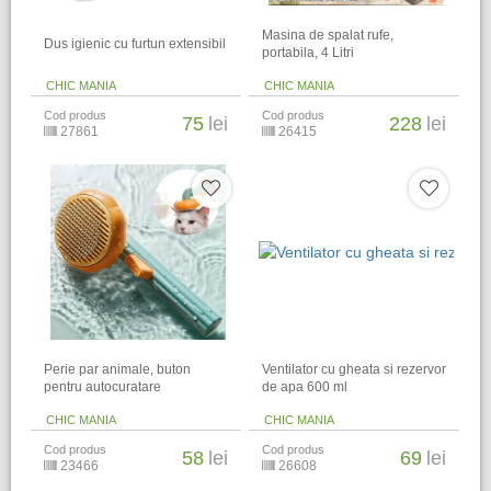
Masina de spalat rufe,
Dus igienic cu furtun extensibil
portabila, 4 Litri
CHIC MANIA
CHIC MANIA
Cod produs
Cod produs
75
lei
228
lei
27861
26415
Perie par animale, buton
Ventilator cu gheata si rezervor
pentru autocuratare
de apa 600 ml
CHIC MANIA
CHIC MANIA
Cod produs
Cod produs
58
lei
69
lei
23466
26608