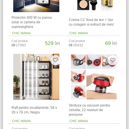
Proiector 400 W cu panou
Crema CC fond de ten + Ser
solar si camera de
cu colagen si extract de melc
supraveghere
CHIC MANIA
CHIC MANIA
Cod produs
Cod produs
529
lei
69
lei
27993
26432
Ventuza cu vacuum pentru
Raft pentru incaltaminte, 58 x
celulita, 12 niveluri de
26 x 78 cm, Negru
presiune
CHIC MANIA
CHIC MANIA
Cod produs
Cod produs