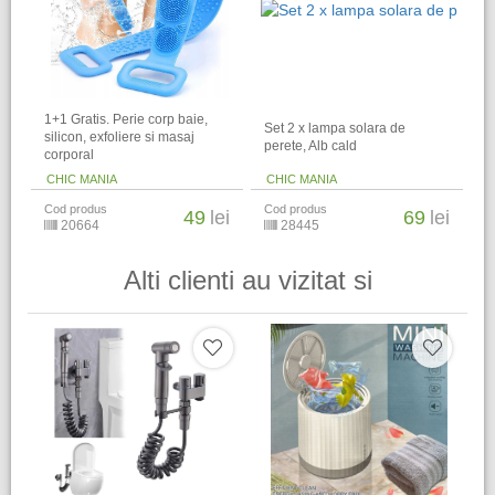
1+1 Gratis. Perie corp baie,
Set 2 x lampa solara de
silicon, exfoliere si masaj
perete, Alb cald
corporal
CHIC MANIA
CHIC MANIA
Cod produs
Cod produs
49
lei
69
lei
20664
28445
Alti clienti au vizitat si