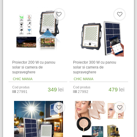
Proiector 200 W cu panou
Proiector 300 W cu panou
solar si camera de
solar si camera de
supraveghere
supraveghere
CHIC MANIA
CHIC MANIA
Cod produs
Cod produs
349
lei
479
lei
27991
27992