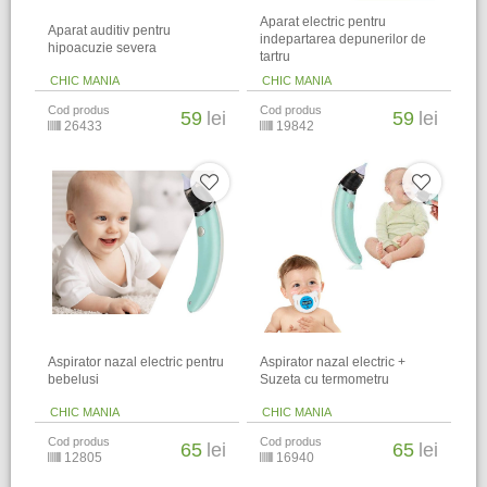
Aparat electric pentru
Aparat auditiv pentru
indepartarea depunerilor de
hipoacuzie severa
tartru
CHIC MANIA
CHIC MANIA
Cod produs
Cod produs
59
lei
59
lei
26433
19842
Aspirator nazal electric pentru
Aspirator nazal electric +
bebelusi
Suzeta cu termometru
CHIC MANIA
CHIC MANIA
Cod produs
Cod produs
65
lei
65
lei
12805
16940