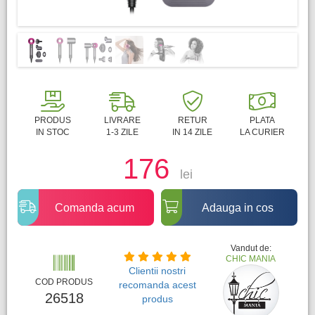
PRODUS
LIVRARE
RETUR
PLATA
IN STOC
1-3 ZILE
IN 14 ZILE
LA CURIER
176
lei
Comanda acum
Adauga in cos
Vandut de:
CHIC MANIA
Clientii nostri
COD PRODUS
recomanda acest
26518
produs