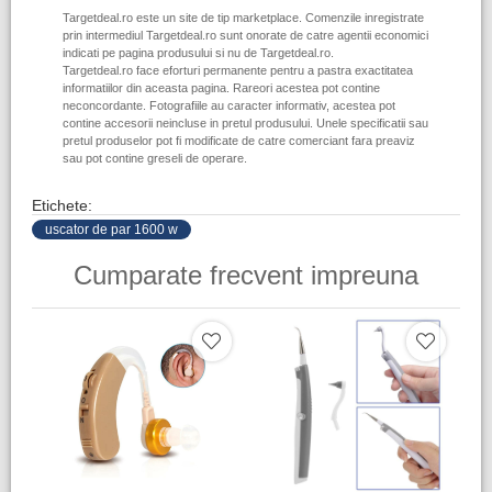
Targetdeal.ro este un site de tip marketplace. Comenzile inregistrate
prin intermediul Targetdeal.ro sunt onorate de catre agentii economici
indicati pe pagina produsului si nu de Targetdeal.ro.
Targetdeal.ro face eforturi permanente pentru a pastra exactitatea
informatiilor din aceasta pagina. Rareori acestea pot contine
neconcordante. Fotografiile au caracter informativ, acestea pot
contine accesorii neincluse in pretul produsului. Unele specificatii sau
pretul produselor pot fi modificate de catre comerciant fara preaviz
sau pot contine greseli de operare.
Etichete:
uscator de par 1600 w
Cumparate frecvent impreuna