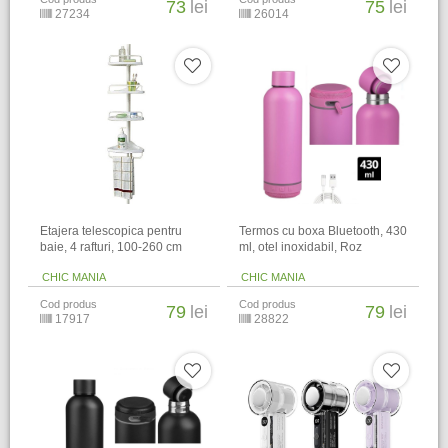
73
lei
75
lei
27234
26014
Etajera telescopica pentru
Termos cu boxa Bluetooth, 430
baie, 4 rafturi, 100-260 cm
ml, otel inoxidabil, Roz
CHIC MANIA
CHIC MANIA
Cod produs
Cod produs
79
lei
79
lei
17917
28822