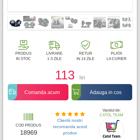
PRODUS
LIVRARE
RETUR
PLATA
IN STOC
1-3 ZILE
IN 14 ZILE
LA CURIER
113
lei
Comanda acum
Adauga in cos
Vandut de:
CATOL TEAM
Clientii nostri
COD PRODUS
recomanda acest
18969
produs