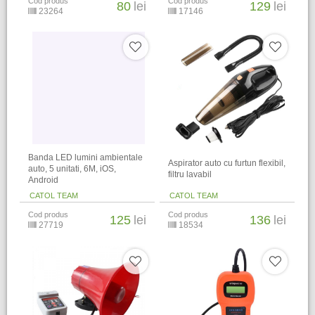
Cod produs
Cod produs
80
lei
129
lei
23264
17146
Banda LED lumini ambientale
Aspirator auto cu furtun flexibil,
auto, 5 unitati, 6M, iOS,
filtru lavabil
Android
CATOL TEAM
CATOL TEAM
Cod produs
Cod produs
125
lei
136
lei
27719
18534