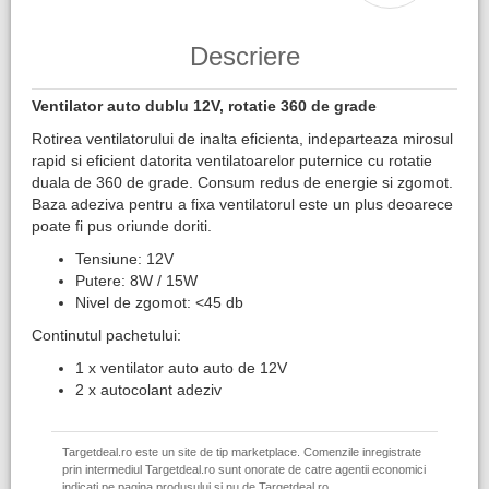
Descriere
Ventilator auto dublu 12V, rotatie 360 de grade
Rotirea ventilatorului de inalta eficienta, indeparteaza mirosul
rapid si eficient datorita ventilatoarelor puternice cu rotatie
duala de 360 de grade. Consum redus de energie si zgomot.
Baza adeziva pentru a fixa ventilatorul este un plus deoarece
poate fi pus oriunde doriti.
Tensiune: 12V
Putere: 8W / 15W
Nivel de zgomot: <45 db
Continutul pachetului:
1 x ventilator auto auto de 12V
2 x autocolant adeziv
Targetdeal.ro este un site de tip marketplace. Comenzile inregistrate
prin intermediul Targetdeal.ro sunt onorate de catre agentii economici
indicati pe pagina produsului si nu de Targetdeal.ro.