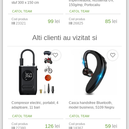
impermeabila, rezistenta UV,
stuf 300 x 150 cm
150g/mp, Portocaliu
CATOL TEAM
CATOL TEAM
Cod produs
Cod produs
99
lei
85
lei
23321
26825
Alti clienti au vizitat si
Compresor electric, portabil, 4
Casca handsfree Bluetooth,
adaptoare, 11 bari
model business, S109 Negru
CATOL TEAM
CATOL TEAM
Cod produs
Cod produs
126
lei
59
lei
27380
18367