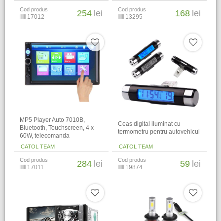
Cod produs
Cod produs
254
lei
168
lei
17012
13295
MP5 Player Auto 7010B,
Ceas digital iluminat cu
Bluetooth, Touchscreen, 4 x
termometru pentru autovehicul
60W, telecomanda
CATOL TEAM
CATOL TEAM
Cod produs
Cod produs
284
lei
59
lei
17011
19874