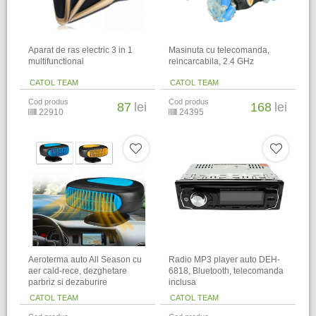
Aparat de ras electric 3 in 1
Masinuta cu telecomanda,
multifunctional
reincarcabila, 2.4 GHz
CATOL TEAM
CATOL TEAM
Cod produs
Cod produs
87
lei
168
lei
22910
24395
Aeroterma auto All Season cu
Radio MP3 player auto DEH-
aer cald-rece, dezghetare
6818, Bluetooth, telecomanda
parbriz si dezaburire
inclusa
CATOL TEAM
CATOL TEAM