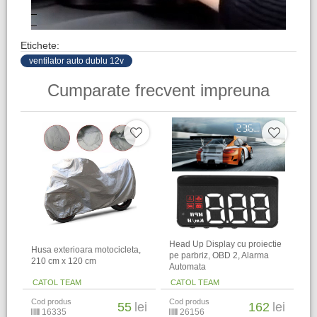
Etichete:
ventilator auto dublu 12v
Cumparate frecvent impreuna
Head Up Display cu proiectie
Husa exterioara motocicleta,
pe parbriz, OBD 2, Alarma
210 cm x 120 cm
Automata
CATOL TEAM
CATOL TEAM
Cod produs
Cod produs
55
lei
162
lei
16335
26156