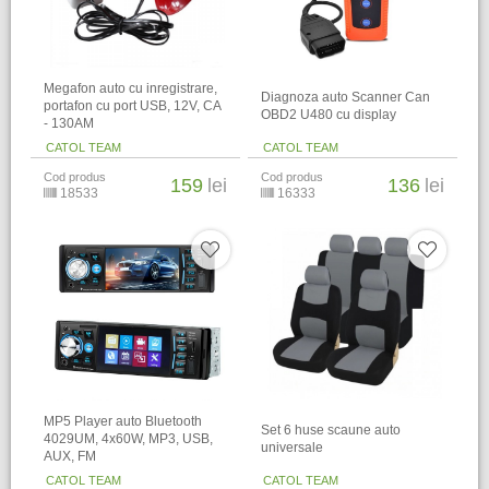
Megafon auto cu inregistrare,
Diagnoza auto Scanner Can
portafon cu port USB, 12V, CA
OBD2 U480 cu display
- 130AM
CATOL TEAM
CATOL TEAM
Cod produs
Cod produs
159
lei
136
lei
18533
16333
MP5 Player auto Bluetooth
Set 6 huse scaune auto
4029UM, 4x60W, MP3, USB,
universale
AUX, FM
CATOL TEAM
CATOL TEAM