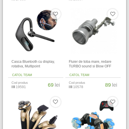
Casca Bluetooth cu display,
Fluier de toba mare, redare
rotativa, Multipoint
TURBO sound si Blow OFF
CATOL TEAM
CATOL TEAM
Cod produs
Cod produs
69
lei
89
lei
19591
10578