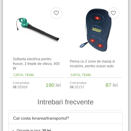
Suflanta electrica pentru
Perna cu 2 zone de masaj si
frunze, 2 trepte de viteza, 400
incalzire, pentru scaun auto
W
CATOL TEAM
CATOL TEAM
Cod produs
Cod produs
190
lei
87
lei
26569
26157
Intrebari frecvente
Cat costa livrarea/transportul?
Oriunde in tara:
20 lei