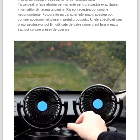
Targetdeal.ro face eforturi permanente pentru a pastra exactitatea
informatiilor din aceasta pagina. Rareori acestea pot contine
neconcordante. Fotografiile au caracter informativ, acestea pot
contine accesorii neincluse in pretul produsului. Unele specificatii sau
pretul produselor pot fi modificate de catre comerciant fara preaviz
sau pot contine greseli de operare.