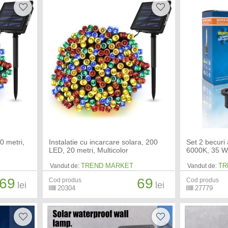
0 metri,
Instalatie cu incarcare solara, 200
Set 2 becuri
LED, 20 metri, Multicolor
6000K, 35 
TREND MARKET
TR
Vandut de:
Vandut de:
69
69
Cod produs
Cod produs
lei
lei
20304
27779