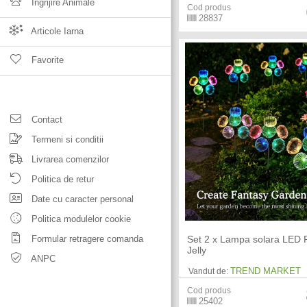
Ingrijire Animale
Cod produs
28837
Articole Iarna
Favorite
Contact
Termeni si conditii
Livrarea comenzilor
Politica de retur
Date cu caracter personal
Politica modulelor cookie
Formular retragere comanda
Set 2 x Lampa solara LED 
Jelly
ANPC
TREND MARKET
Vandut de:
Cod produs
25402