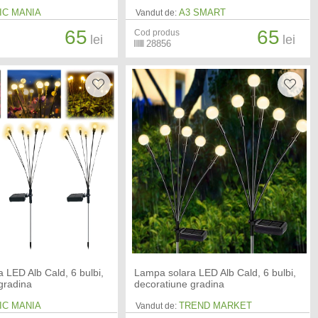
IC MANIA
A3 SMART
Vandut de:
65
65
Cod produs
lei
lei
28856
 LED Alb Cald, 6 bulbi,
Lampa solara LED Alb Cald, 6 bulbi,
gradina
decoratiune gradina
IC MANIA
TREND MARKET
Vandut de: