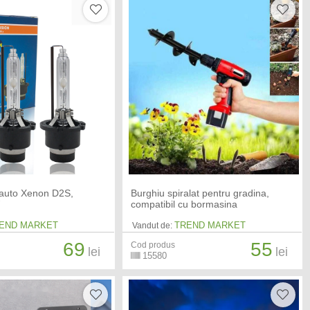
 auto Xenon D2S,
Burghiu spiralat pentru gradina,
W
compatibil cu bormasina
END MARKET
TREND MARKET
Vandut de:
69
55
Cod produs
lei
lei
15580