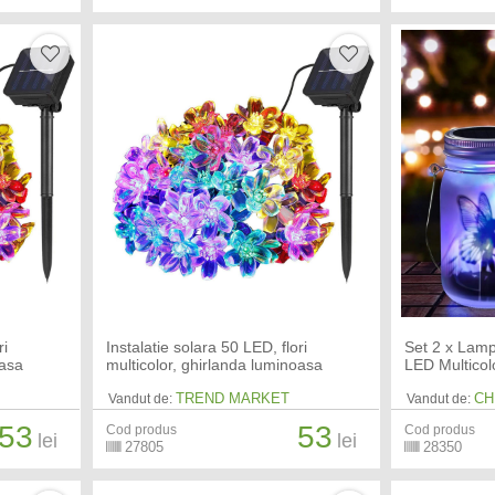
ri
Instalatie solara 50 LED, flori
Set 2 x Lamp
oasa
multicolor, ghirlanda luminoasa
LED Multicol
TREND MARKET
CH
Vandut de:
Vandut de:
53
53
Cod produs
Cod produs
lei
lei
27805
28350