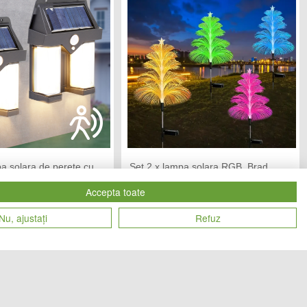
a solara de perete cu
Set 2 x lampa solara RGB, Brad
iscare, CL-228
multicolor
Accepta toate
 SMART
CHIC MANIA
Vandut de:
Nu, ajustați
Refuz
69
93
Cod produs
lei
lei
28125