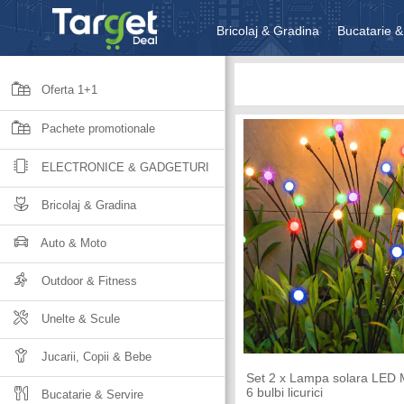
Bricolaj & Gradina
Bucatarie &
Unelte & Scule
Jucarii, Copii 
Oferta 1+1
Pachete promotionale
ELECTRONICE & GADGETURI
Bricolaj & Gradina
Auto & Moto
Outdoor & Fitness
Unelte & Scule
Jucarii, Copii & Bebe
Set 2 x Lampa solara LED M
6 bulbi licurici
Bucatarie & Servire