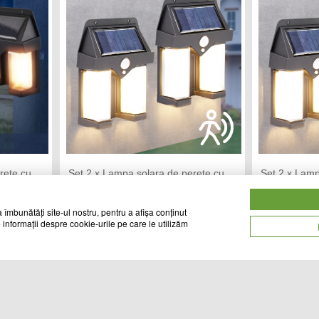
rete cu
Set 2 x Lampa solara de perete cu
Set 2 x Lamp
senzor de miscare, CL-228
senzor de m
TREND MARKET
A3
Vandut de:
Vandut de:
 îmbunătăți site-ul nostru, pentru a afișa conținut
 informații despre cookie-urile pe care le utilizăm
60
76
Cod produs
Cod produs
lei
lei
26135
28220