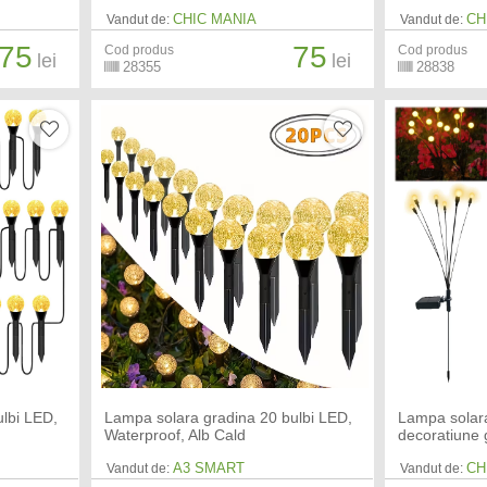
CHIC MANIA
CH
Vandut de:
Vandut de:
75
75
Cod produs
Cod produs
lei
lei
28355
28838
lbi LED,
Lampa solara gradina 20 bulbi LED,
Lampa solara
Waterproof, Alb Cald
decoratiune 
A3 SMART
CH
Vandut de:
Vandut de: