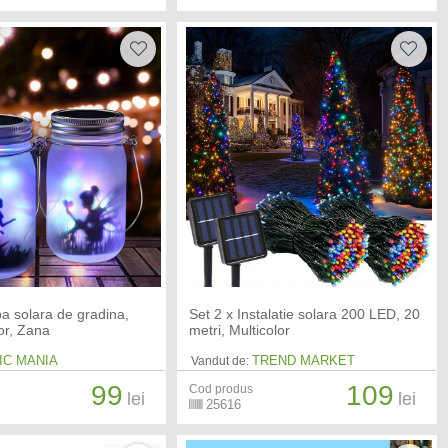
a solara de gradina,
Set 2 x Instalatie solara 200 LED, 20
or, Zana
metri, Multicolor
IC MANIA
TREND MARKET
Vandut de:
99
109
Cod produs
lei
lei
25616