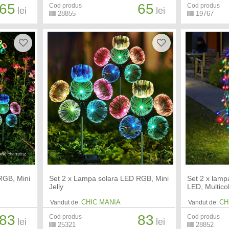
65
65
Cod produs
Cod produs
lei
lei
28855
19767
RGB, Mini
Set 2 x Lampa solara LED RGB, Mini
Set 2 x lampa
Jelly
LED, Multico
CHIC MANIA
CH
Vandut de:
Vandut de:
83
83
Cod produs
Cod produs
lei
lei
25321
28852