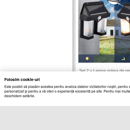
Set 2 x Lampa solara de pe
senzor de miscare, CL-228
Folosim cookie-uri
CHIC MANIA
Vandut de:
Este posibil să plasăm acestea pentru analiza datelor vizitatorilor noștri, pentru a
personalizat și pentru a vă oferi o experiență excelentă pe site. Pentru mai multe
Cod produs
deschidem setările.
23142