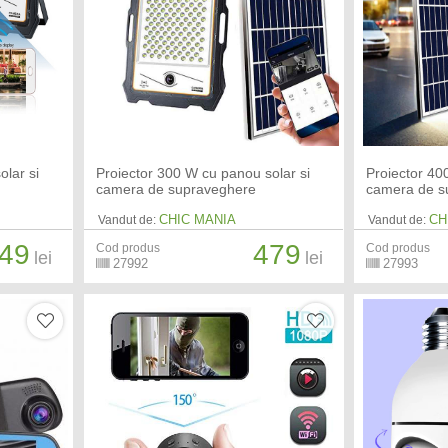
olar si
Proiector 300 W cu panou solar si
Proiector 40
camera de supraveghere
camera de s
CHIC MANIA
CH
Vandut de:
Vandut de:
49
479
Cod produs
Cod produs
lei
lei
27992
27993