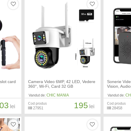
slot card
Camera Video 6MP, 42 LED, Vedere
Sonerie Vide
360°, Wi-Fi, Card 32 GB
Vision, Audio
CHIC MANIA
CH
Vandut de:
Vandut de:
03
195
Cod produs
Cod produs
lei
lei
27951
28458