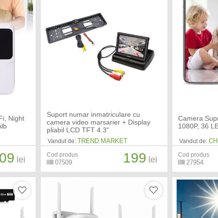
Suport numar inmatriculare cu
i, Night
Camera Supr
camera video marsarier + Display
Alb
1080P, 36 L
pliabil LCD TFT 4.3"
TREND MARKET
CH
Vandut de:
Vandut de:
09
199
Cod produs
Cod produs
lei
lei
07509
27954