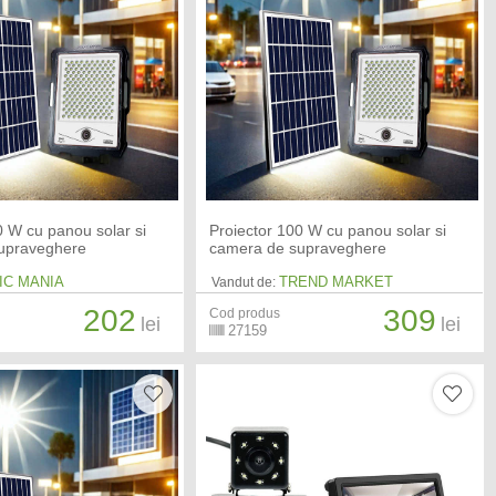
0 W cu panou solar si
Proiector 100 W cu panou solar si
upraveghere
camera de supraveghere
IC MANIA
TREND MARKET
Vandut de:
202
309
Cod produs
lei
lei
27159