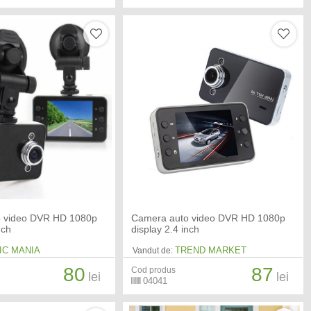
 video DVR HD 1080p
Camera auto video DVR HD 1080p
nch
display 2.4 inch
IC MANIA
TREND MARKET
Vandut de:
80
87
Cod produs
lei
lei
04041