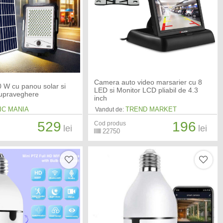
Camera auto video marsarier cu 8
0 W cu panou solar si
LED si Monitor LCD pliabil de 4.3
upraveghere
inch
IC MANIA
TREND MARKET
Vandut de:
529
196
Cod produs
lei
lei
22750