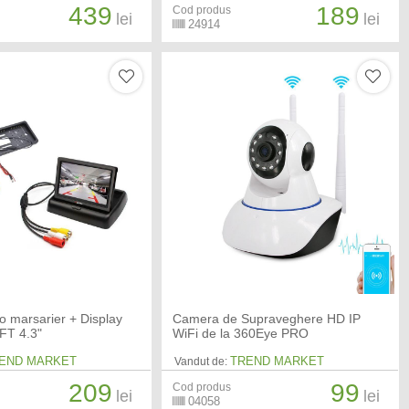
439
189
Cod produs
lei
lei
24914
 marsarier + Display
Camera de Supraveghere HD IP
TFT 4.3"
WiFi de la 360Eye PRO
END MARKET
TREND MARKET
Vandut de:
209
99
Cod produs
lei
lei
04058