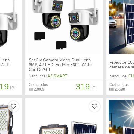
 Lens
Set 2 x Camera Video Dual Lens
Proiector 10
Wi-Fi,
6MP, 42 LED, Vedere 360°, Wi-Fi,
camera de s
Card 32GB
A3 SMART
CH
Vandut de:
Vandut de:
19
319
Cod produs
Cod produs
lei
lei
28869
26698