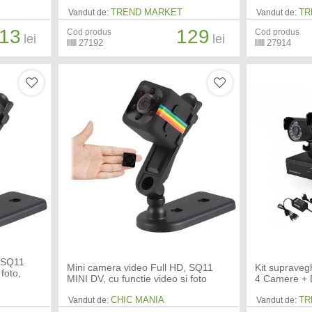
TREND MARKET
TR
Vandut de:
Vandut de:
13
129
Cod produs
Cod produs
lei
lei
27192
27914
, SQ11
Mini camera video Full HD, SQ11
Kit suprave
 foto,
MINI DV, cu functie video si foto
4 Camere +
CHIC MANIA
TR
Vandut de:
Vandut de: