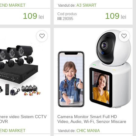
END MARKET
A3 SMART
Vandut de:
109
109
Cod produs
lei
lei
28095
ghere video Sistem CCTV
Camera Monitor Smart Full HD
 DVR
Video, Audio, Wi-Fi, Senzor Miscare
END MARKET
CHIC MANIA
Vandut de: