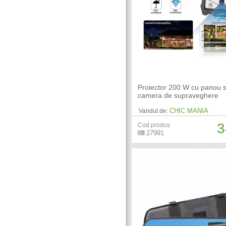
Proiector 200 W cu panou s
camera de supraveghere
CHIC MANIA
Vandut de:
3
Cod produs
27991