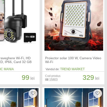
aveghere Wi-Fi, HD
Proiector solar 100 W, Camera Video
ED, IP66, Card 32 GB
Wi-Fi
IC MANIA
TREND MARKET
Vandut de:
99
329
Cod produs
lei
lei
15803