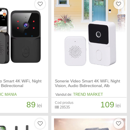
o Smart 4K WiFi, Night
Sonerie Video Smart 4K WiFi, Night
 Bidirectional
Vision, Audio Bidirectional, Alb
IC MANIA
TREND MARKET
Vandut de:
89
109
Cod produs
lei
lei
28535