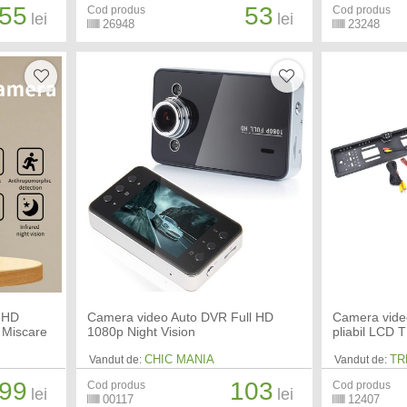
55
53
Cod produs
Cod produs
lei
lei
26948
23248
l HD
Camera video Auto DVR Full HD
Camera video
r Miscare
1080p Night Vision
pliabil LCD 
CHIC MANIA
TR
Vandut de:
Vandut de:
99
103
Cod produs
Cod produs
lei
lei
00117
12407