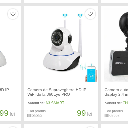
HD IP
Camera de Supraveghere HD IP
Camera auto
WiFi de la 360Eye PRO
display 2.4 i
A3 SMART
CH
Vandut de:
Vandut de:
99
99
Cod produs
Cod produs
lei
lei
28283
03992