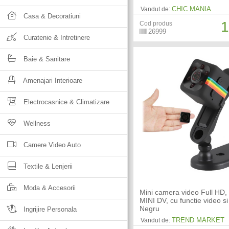
CHIC MANIA
Vandut de:
Casa & Decoratiuni
1
Cod produs
26999
Curatenie & Intretinere
Baie & Sanitare
Amenajari Interioare
Electrocasnice & Climatizare
Wellness
Camere Video Auto
Textile & Lenjerii
Moda & Accesorii
Mini camera video Full HD
MINI DV, cu functie video si
Negru
Ingrijire Personala
TREND MARKET
Vandut de: