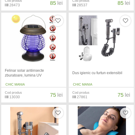
Cod produs
Cod produs
85
lei
85
lei
28473
28537
Felinar solar antiinsecte
Dus igienic cu furtun extensibil
zburatoare, lumina UV
CHIC MANIA
CHIC MANIA
Cod produs
Cod produs
75
lei
75
lei
13030
27861