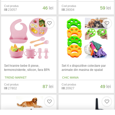
Cod produs
Cod produs
46
lei
59
lei
23057
28004
Set hranire bebe 8 piese,
Set 4 x dispozitive colectare par
termorezistente, silicon, fara BPA
animale din masina de spalat
TREND MARKET
CHIC MANIA
Cod produs
Cod produs
87
lei
49
lei
27802
20927