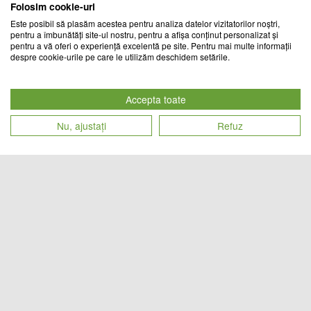
Folosim cookie-uri
Este posibil să plasăm acestea pentru analiza datelor vizitatorilor noștri,
pentru a îmbunătăți site-ul nostru, pentru a afișa conținut personalizat și
pentru a vă oferi o experiență excelentă pe site. Pentru mai multe informații
despre cookie-urile pe care le utilizăm deschidem setările.
Zgarda cu telecomanda pentru
Zgarda cu telecomanda pentru
dresaj canin
dresaj canin
Accepta toate
CATOL TEAM
CHIC MANIA
Nu, ajustați
Refuz
Cod produs
Cod produs
87
lei
136
lei
16324
23021
Placa 2 in 1 pentru indreptat si
Zgarda cu telecomanda pentru
ondulat parul, invelis ceramic cu
dresaj canin
turmalina