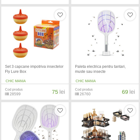
Set 3 capcane impotriva insectelor
Paleta electrica pentru tantari,
Fly Lure Box
muste sau insecte
CHIC MANIA
CHIC MANIA
Cod produs
Cod produs
75
lei
69
lei
28599
26760