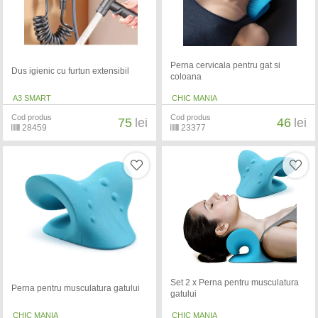
Perna cervicala pentru gat si
Dus igienic cu furtun extensibil
coloana
A3 SMART
CHIC MANIA
Cod produs
Cod produs
75
lei
46
lei
28459
23377
Set 2 x Perna pentru musculatura
Perna pentru musculatura gatului
gatului
CHIC MANIA
CHIC MANIA