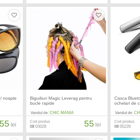
 / noapte
Bigudiuri Magic Leverag pentru
Casca Blueto
bucle rapide
ochelari de 
CHIC MANIA
CH
Vandut de:
Vandut de:
55
55
Cod produs
Cod produs
lei
lei
03028
05228