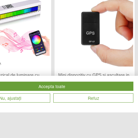
uzical de luminare cu
Mini dispozitiv cu GPS si ascultare in
Alphaone RGB
timp real
Accepta toate
IC MANIA
CHIC MANIA
Vandut de:
Nu, ajustați
Refuz
69
72
Cod produs
lei
lei
18913