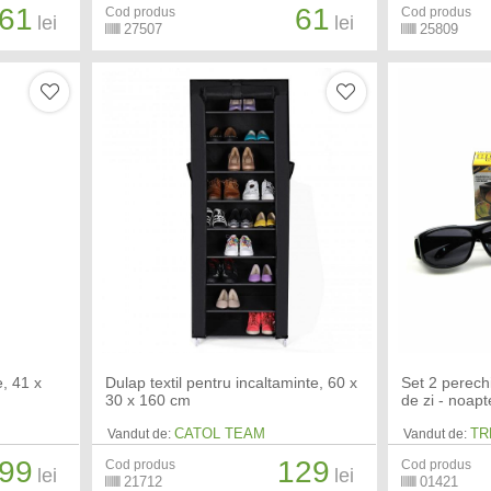
61
61
Cod produs
Cod produs
lei
lei
27507
25809
e, 41 x
Dulap textil pentru incaltaminte, 60 x
Set 2 perech
30 x 160 cm
de zi - noap
CATOL TEAM
TR
Vandut de:
Vandut de:
99
129
Cod produs
Cod produs
lei
lei
21712
01421