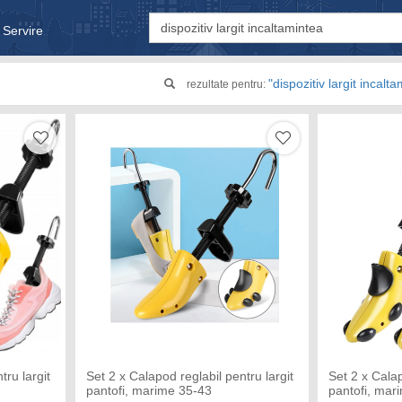
 Servire
& Bebe
"dispozitiv largit incalt
rezultate pentru:
tru largit
Set 2 x Calapod reglabil pentru largit
Set 2 x Calap
pantofi, marime 35-43
pantofi, mar