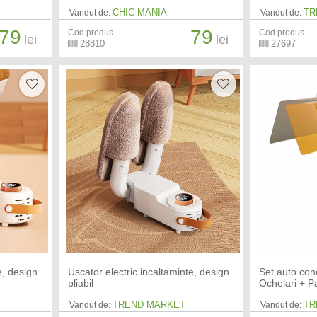
CHIC MANIA
TR
Vandut de:
Vandut de:
79
79
Cod produs
Cod produs
lei
lei
28810
27697
e, design
Uscator electric incaltaminte, design
Set auto cond
pliabil
Ochelari + P
TREND MARKET
TR
Vandut de:
Vandut de: