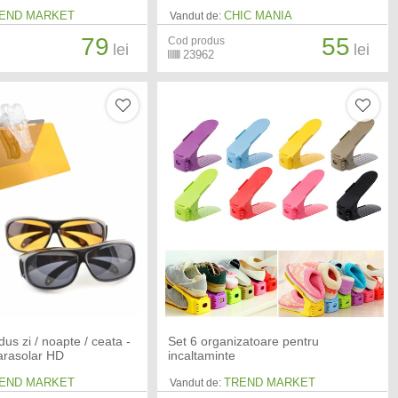
END MARKET
CHIC MANIA
Vandut de:
79
55
Cod produs
lei
lei
23962
us zi / noapte / ceata -
Set 6 organizatoare pentru
arasolar HD
incaltaminte
END MARKET
TREND MARKET
Vandut de: