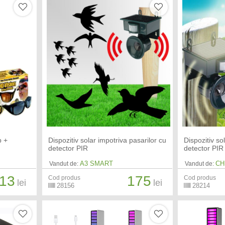
p +
Dispozitiv solar impotriva pasarilor cu
Dispozitiv so
detector PIR
detector PIR
A3 SMART
CH
Vandut de:
Vandut de:
13
175
Cod produs
Cod produs
lei
lei
28156
28214