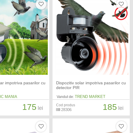
lar impotriva pasarilor cu
Dispozitiv solar impotriva pasarilor cu
detector PIR
IC MANIA
TREND MARKET
Vandut de:
175
185
Cod produs
lei
lei
28306