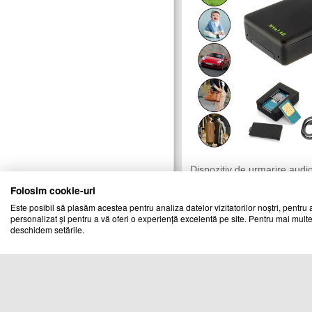
Dispozitiv de urmarire aud
Mini A8 cu microfon spion
Folosim cookie-uri
CHIC MANIA
Vandut de:
Este posibil să plasăm acestea pentru analiza datelor vizitatorilor noștri, pentru a
personalizat și pentru a vă oferi o experiență excelentă pe site. Pentru mai multe
Cod produs
deschidem setările.
00536