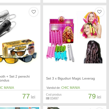
oth + Set 2 perechi
Set 3 x Bigudiuri Magic Leverag
condus
IC MANIA
CHIC MANIA
Vandut de:
77
79
Cod produs
lei
lei
03497