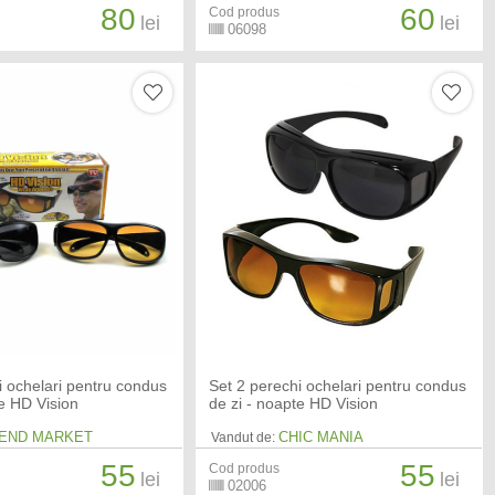
80
60
Cod produs
lei
lei
06098
i ochelari pentru condus
Set 2 perechi ochelari pentru condus
te HD Vision
de zi - noapte HD Vision
END MARKET
CHIC MANIA
Vandut de:
55
55
Cod produs
lei
lei
02006