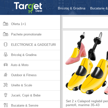
Bricolaj & Gradina
Bucatarie &
Unelte & Scule
Jucarii, Copii 
Oferta 1+1
Pachete promotionale
ELECTRONICE & GADGETURI
Bricolaj & Gradina
Auto & Moto
Outdoor & Fitness
Unelte & Scule
Jucarii, Copii & Bebe
Set 2 x Calapod reglabil pen
pantofi, marime 35-43
Bucatarie & Servire