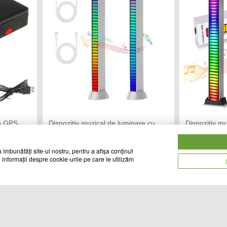
io GPS
Dispozitiv muzical de luminare cu
Dispozitiv m
afisaj LED Alphaone RGB
afisaj LED 
TREND MARKET
CH
Vandut de:
Vandut de:
 îmbunătăți site-ul nostru, pentru a afișa conținut
 informații despre cookie-urile pe care le utilizăm
75
65
Cod produs
Cod produs
lei
lei
18766
18762