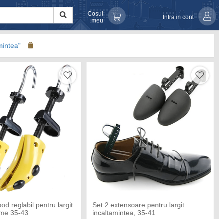
Cosul
Intra in cont
meu
amintea"
od reglabil pentru largit
Set 2 extensoare pentru largit
ime 35-43
incaltamintea, 35-41