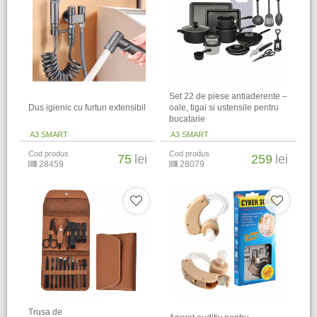
Set 22 de piese antiaderente –
Dus igienic cu furtun extensibil
oale, tigai si ustensile pentru
bucatarie
A3 SMART
A3 SMART
Cod produs
Cod produs
75
lei
259
lei
28459
28079
Trusa de