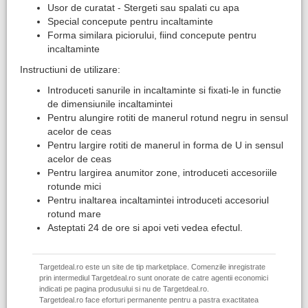
Usor de curatat - Stergeti sau spalati cu apa
Special concepute pentru incaltaminte
Forma similara piciorului, fiind concepute pentru
incaltaminte
Instructiuni de utilizare:
Introduceti sanurile in incaltaminte si fixati-le in functie
de dimensiunile incaltamintei
Pentru alungire rotiti de manerul rotund negru in sensul
acelor de ceas
Pentru largire rotiti de manerul in forma de U in sensul
acelor de ceas
Pentru largirea anumitor zone, introduceti accesoriile
rotunde mici
Pentru inaltarea incaltamintei introduceti accesoriul
rotund mare
Asteptati 24 de ore si apoi veti vedea efectul.
Targetdeal.ro este un site de tip marketplace. Comenzile inregistrate
prin intermediul Targetdeal.ro sunt onorate de catre agentii economici
indicati pe pagina produsului si nu de Targetdeal.ro.
Targetdeal.ro face eforturi permanente pentru a pastra exactitatea