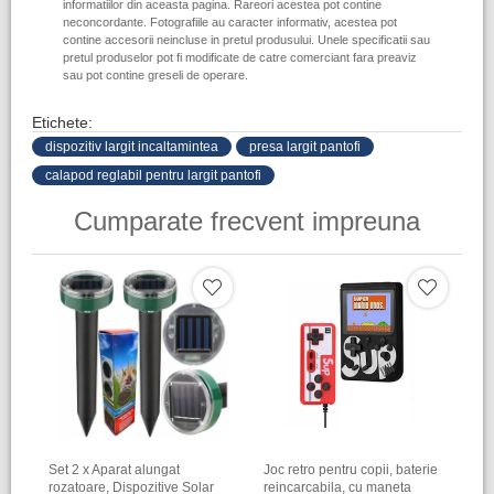
informatiilor din aceasta pagina. Rareori acestea pot contine
neconcordante. Fotografiile au caracter informativ, acestea pot
contine accesorii neincluse in pretul produsului. Unele specificatii sau
pretul produselor pot fi modificate de catre comerciant fara preaviz
sau pot contine greseli de operare.
Etichete:
dispozitiv largit incaltamintea
presa largit pantofi
calapod reglabil pentru largit pantofi
Cumparate frecvent impreuna
Set 2 x Aparat alungat
Joc retro pentru copii, baterie
rozatoare, Dispozitive Solar
reincarcabila, cu maneta