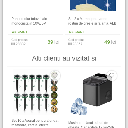
Panou solar fotovoltaic
Set 2 x Marker permanent
monocristalin 10W, 5V
rosturi de gresie si faianta, ALB
A3 SMART
A3 SMART
Cod produs
Cod produs
89
lei
49
lei
28832
28857
Alti clienti au vizitat si
Set 10 x Aparat pentru alungat
Masina de facut cuburi de
rozatoare, cartite, efecte
gheata, Capacitate 12 kg/24h