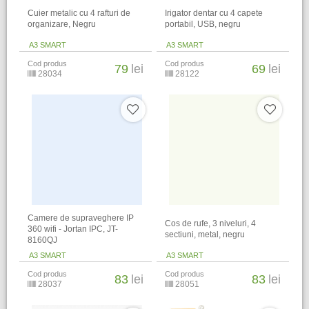
Cuier metalic cu 4 rafturi de
Irigator dentar cu 4 capete
organizare, Negru
portabil, USB, negru
A3 SMART
A3 SMART
Cod produs
Cod produs
79
lei
69
lei
28034
28122
Camere de supraveghere IP
Cos de rufe, 3 niveluri, 4
360 wifi - Jortan IPC, JT-
sectiuni, metal, negru
8160QJ
A3 SMART
A3 SMART
Cod produs
Cod produs
83
lei
83
lei
28037
28051