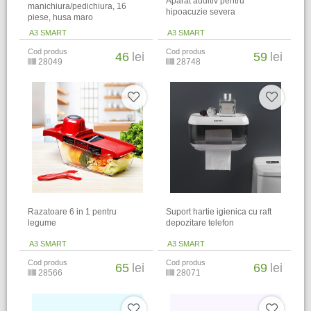
Aparat auditiv pentru
manichiura/pedichiura, 16
hipoacuzie severa
piese, husa maro
A3 SMART
A3 SMART
Cod produs
Cod produs
46
lei
59
lei
28049
28748
Razatoare 6 in 1 pentru
Suport hartie igienica cu raft
legume
depozitare telefon
A3 SMART
A3 SMART
Cod produs
Cod produs
65
lei
69
lei
28566
28071