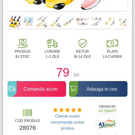
PRODUS
LIVRARE
RETUR
PLATA
IN STOC
1-3 ZILE
IN 14 ZILE
LA CURIER
79
lei
Comanda acum
Adauga in cos
Vandut de:
A3 SMART
Clientii nostri
COD PRODUS
recomanda acest
28076
produs