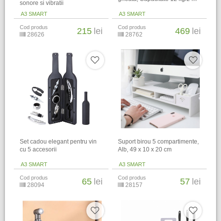
sonore si vibratii
A3 SMART
A3 SMART
Cod produs
Cod produs
215
lei
469
lei
28626
28762
Set cadou elegant pentru vin
Suport birou 5 compartimente,
cu 5 accesorii
Alb, 49 x 10 x 20 cm
A3 SMART
A3 SMART
Cod produs
Cod produs
65
lei
57
lei
28094
28157