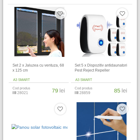
Set 2 x Jaluzea cu ventuza, 68
Set 5 x Dispozitiv antidaunatori
x 125 cm
Pest Reject Repeller
A3 SMART
A3 SMART
Cod produs
Cod produs
79
lei
85
lei
28021
28859