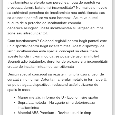
Incaltamintea preferata sau perechea noua de pantofi va
provoaca dureri, bataturi si incomoditate? Nu mai este nevoie
sa schimbati perechea de incaltaminte nou achizitionata sau
sa aruncati pantofii ce va sunt incomozi. Acum va puteti
bucura de o pereche de incaltaminte comoda
deoarece alungesc, inalta incaltamintea si largesc anumite
zone sau intregul pantof.
Cum functioneaza? Calapod reglabil pentru largit pantofi este
un dispozitiv pentru largit incaltamintea. Acest dispozitgiv de
largit incaltamintea este special conceput sa ofere toate
aceste functii intr-un mod cat se poate de usor si intuitiv!
Spuneti adio bataturilor, durerilor de picioare si a incomoditatii
create de incaltamintea nou achizitionata
Design special conceput sa reziste in timp la uzura, usor de
curatat si nu numai. Datorita manerului metalic in forma de U,
va puteti agata dispozitivul, reducand astfel utilizarea de
spatiu in casa.
Maner metalic in forma de U - Economisire spatiu
Suprafata neteda - Nu zgarie si nu deterioreaza
incaltamintea
Material ABS Premium - Rezista uzurii in timp