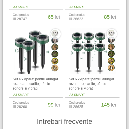
A3 SMART
A3 SMART
Cod produs
Cod produs
65
lei
85
lei
28747
28623
Set 4 x Aparat pentru alungat
Set 6 x Aparat pentru alungat
rozatoare, cartite, efecte
rozatoare, cartite, efecte
sonore si vibratii
sonore si vibratii
A3 SMART
A3 SMART
Cod produs
Cod produs
99
lei
145
lei
28260
28625
Intrebari frecvente