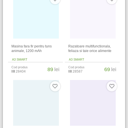
Masina fara fir pentru tuns
Razatoare multifunctionala,
animale, 1200 mAh
feliaza si taie orice alimente
A3 SMART
A3 SMART
Cod produs
Cod produs
89
lei
69
lei
28404
28587