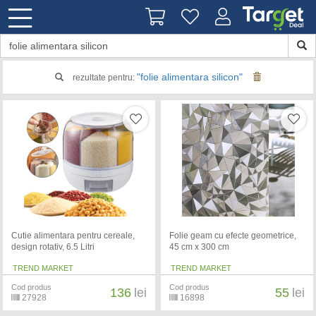
"folie alimentara silicon"
rezultate pentru:
Cutie alimentara pentru cereale,
Folie geam cu efecte geometrice,
design rotativ, 6.5 Litri
45 cm x 300 cm
TREND MARKET
TREND MARKET
Cod produs
Cod produs
136
lei
55
lei
27928
16898