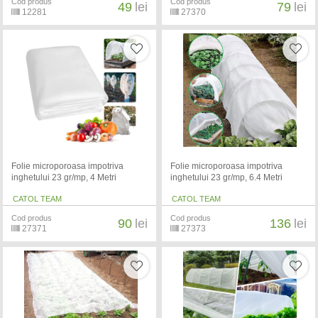
Cod produs
Cod produs
49
lei
79
lei
12281
27370
Folie microporoasa impotriva
Folie microporoasa impotriva
inghetului 23 gr/mp, 4 Metri
inghetului 23 gr/mp, 6.4 Metri
CATOL TEAM
CATOL TEAM
Cod produs
Cod produs
90
lei
136
lei
27371
27373