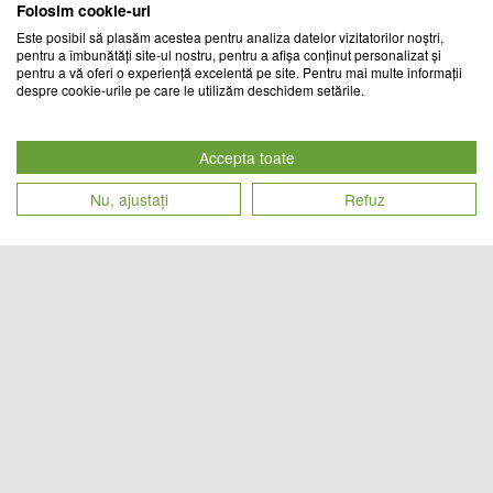
Folosim cookie-uri
Este posibil să plasăm acestea pentru analiza datelor vizitatorilor noștri,
pentru a îmbunătăți site-ul nostru, pentru a afișa conținut personalizat și
pentru a vă oferi o experiență excelentă pe site. Pentru mai multe informații
despre cookie-urile pe care le utilizăm deschidem setările.
Folie geam vitrostatica, 45 x 300
Folie pentru sertare, antialunecare,
cm, Murano
46 x 150 cm
Accepta toate
TREND MARKET
CHIC MANIA
Nu, ajustați
Refuz
Cod produs
Cod produs
69
lei
56
lei
26244
25163
Set 12 ustensile din silicon, pentru
Set 12 ustensile din silicon, pentru
gatit - Verde
gatit - Negru