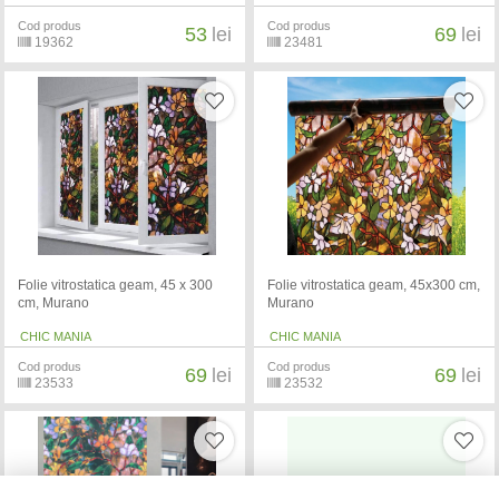
Cod produs
Cod produs
53
lei
69
lei
19362
23481
Folie vitrostatica geam, 45 x 300
Folie vitrostatica geam, 45x300 cm,
cm, Murano
Murano
CHIC MANIA
CHIC MANIA
Cod produs
Cod produs
69
lei
69
lei
23533
23532