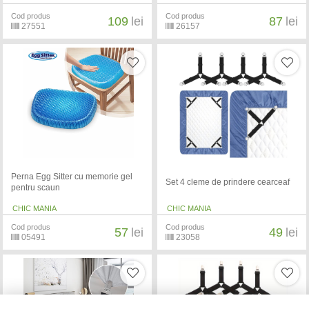
Cod produs
Cod produs
109
lei
87
lei
27551
26157
Perna Egg Sitter cu memorie gel
Set 4 cleme de prindere cearceaf
pentru scaun
CHIC MANIA
CHIC MANIA
Cod produs
Cod produs
57
lei
49
lei
05491
23058