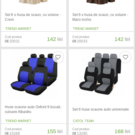
Set 6 x husa de scaun, cu volane -
Set 6 x husa de scaun, cu volane -
Crem
Maro inchis
TREND MARKET
TREND MARKET
Cod produs
Cod produs
142
lei
142
lei
20031
20033
Huse scaune auto Oxford 9 bucati,
Set 6 huse scaune auto universale
culoare Albastru
TREND MARKET
CATOL TEAM
Cod produs
Cod produs
155
lei
168
lei
15268
13295