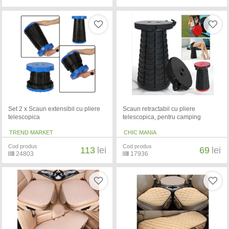
Set 2 x Scaun extensibil cu pliere
Scaun retractabil cu pliere
telescopica
telescopica, pentru camping
TREND MARKET
CHIC MANIA
Cod produs
Cod produs
113
lei
69
lei
24803
17936