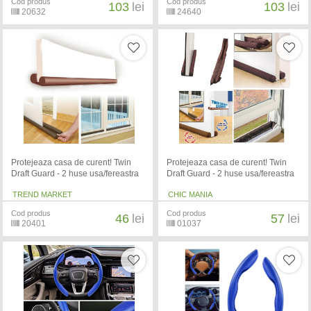
Cod produs
Cod produs
103
lei
103
lei
20632
24640
Protejeaza casa de curent! Twin
Protejeaza casa de curent! Twin
Draft Guard - 2 huse usa/fereastra
Draft Guard - 2 huse usa/fereastra
TREND MARKET
CHIC MANIA
Cod produs
Cod produs
46
lei
57
lei
20401
01037