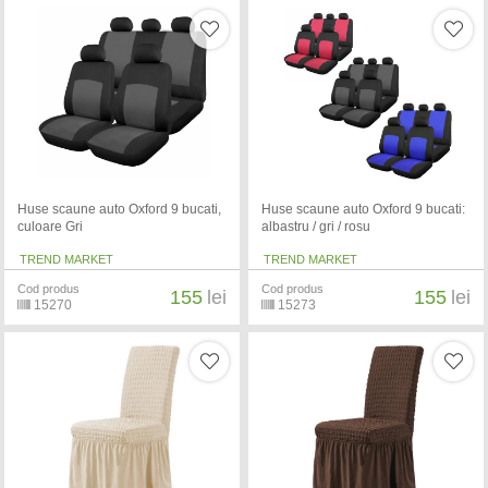
Huse scaune auto Oxford 9 bucati,
Huse scaune auto Oxford 9 bucati:
culoare Gri
albastru / gri / rosu
TREND MARKET
TREND MARKET
Cod produs
Cod produs
155
lei
155
lei
15270
15273