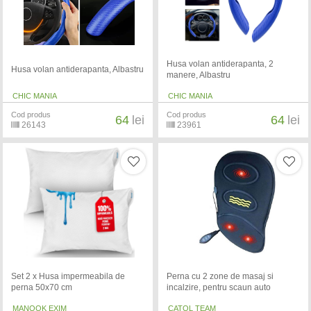
Husa volan antiderapanta, 2
Husa volan antiderapanta, Albastru
manere, Albastru
CHIC MANIA
CHIC MANIA
Cod produs
Cod produs
64
lei
64
lei
26143
23961
Set 2 x Husa impermeabila de
Perna cu 2 zone de masaj si
perna 50x70 cm
incalzire, pentru scaun auto
MANOOK EXIM
CATOL TEAM