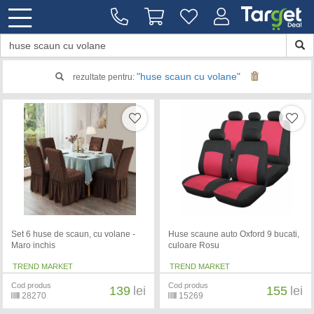
"huse scaun cu volane"
rezultate pentru:
Set 6 huse de scaun, cu volane -
Huse scaune auto Oxford 9 bucati,
Maro inchis
culoare Rosu
TREND MARKET
TREND MARKET
Cod produs
Cod produs
139
lei
155
lei
28270
15269