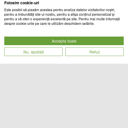
Folosim cookie-uri
Este posibil să plasăm acestea pentru analiza datelor vizitatorilor noștri,
pentru a îmbunătăți site-ul nostru, pentru a afișa conținut personalizat și
pentru a vă oferi o experiență excelentă pe site. Pentru mai multe informații
despre cookie-urile pe care le utilizăm deschidem setările.
Set 4 cleme de prindere cearceaf
Set 8 cleme de prindere cearceaf
Accepta toate
TREND MARKET
CHIC MANIA
Nu, ajustați
Refuz
Cod produs
Cod produs
49
lei
59
lei
25803
23966
Perna sezut cu memorie gel
Suport ergonomic pentru scaun