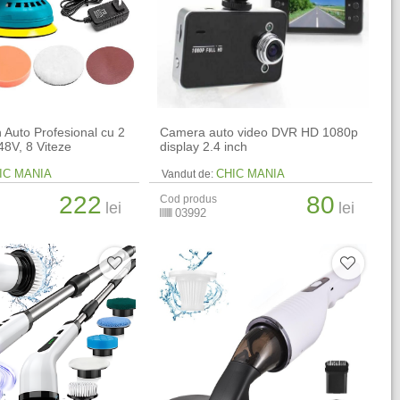
h Auto Profesional cu 2
Camera auto video DVR HD 1080p
48V, 8 Viteze
display 2.4 inch
IC MANIA
CHIC MANIA
Vandut de:
222
80
Cod produs
lei
lei
03992