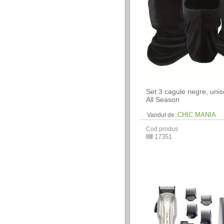
Set 3 cagule negre, uni
All Season
CHIC MANIA
Vandut de:
Cod produs
17351