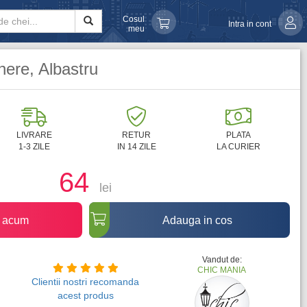
Cosul
Intra in cont
meu
ere, Albastru
LIVRARE
RETUR
PLATA
1-3 ZILE
IN 14 ZILE
LA CURIER
64
lei
 acum
Adauga in cos
Vandut de:
CHIC MANIA
Clientii nostri recomanda
acest produs