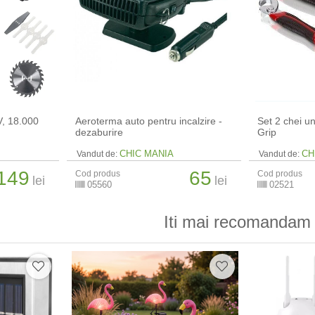
V, 18.000
Aeroterma auto pentru incalzire -
Set 2 chei u
dezaburire
Grip
CHIC MANIA
CH
Vandut de:
Vandut de:
149
65
Cod produs
Cod produs
lei
lei
05560
02521
Iti mai recomandam 