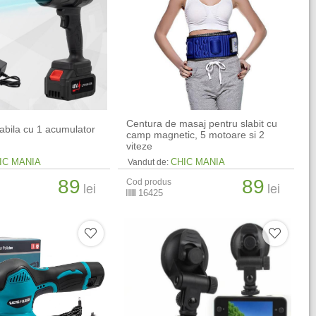
Centura de masaj pentru slabit cu
tabila cu 1 acumulator
camp magnetic, 5 motoare si 2
viteze
IC MANIA
CHIC MANIA
Vandut de:
89
89
Cod produs
lei
lei
16425