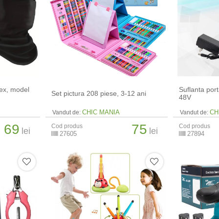
sex, model
Suflanta por
Set pictura 208 piese, 3-12 ani
48V
CHIC MANIA
CH
Vandut de:
Vandut de:
69
75
Cod produs
Cod produs
lei
lei
27605
27894