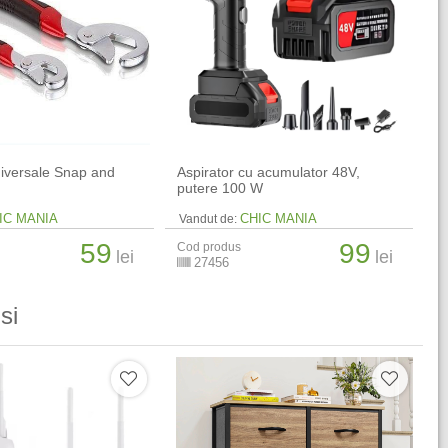
niversale Snap and
Aspirator cu acumulator 48V,
putere 100 W
IC MANIA
CHIC MANIA
Vandut de:
59
99
Cod produs
lei
lei
27456
si