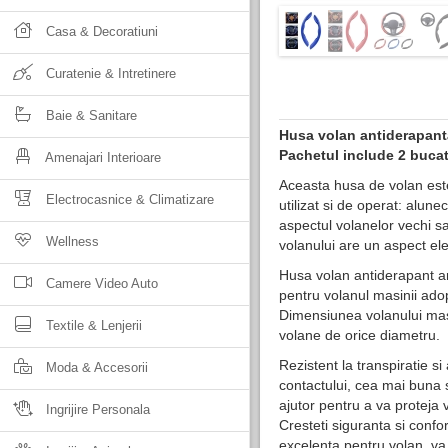
Casa & Decoratiuni
Curatenie & Intretinere
Baie & Sanitare
Husa volan antiderapant
Pachetul include 2 buca
Amenajari Interioare
Aceasta husa de volan est
Electrocasnice & Climatizare
utilizat si de operat: alun
aspectul volanelor vechi 
Wellness
volanului are un aspect el
Husa volan antiderapant a
Camere Video Auto
pentru volanul masinii adop
Dimensiunea volanului masi
Textile & Lenjerii
volane de orice diametru.
Rezistent la transpiratie s
Moda & Accesorii
contactului, cea mai buna 
ajutor pentru a va proteja 
Ingrijire Personala
Cresteti siguranta si confo
excelenta pentru volan, va