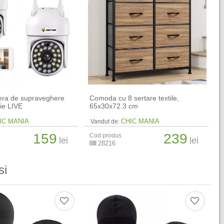
era de supraveghere
Comoda cu 8 sertare textile,
tie LIVE
65x30x72.3 cm
IC MANIA
CHIC MANIA
Vandut de:
159
239
Cod produs
lei
lei
28216
si