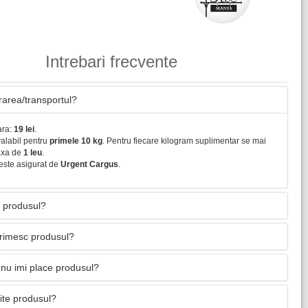
Intrebari frecvente
vrarea/transportul?
ara:
19 lei
.
valabil pentru
primele 10 kg
. Pentru fiecare kilogram suplimentar se mai
axa de
1 leu
.
este asigurat de
Urgent Cargus
.
 produsul?
primesc produsul?
nu imi place produsul?
mite produsul?