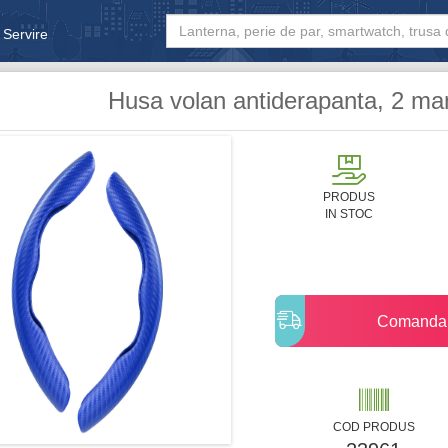
 Servire
& Bebe
Husa volan antiderapanta, 2 man
PRODUS
IN STOC
Comanda
COD PRODUS