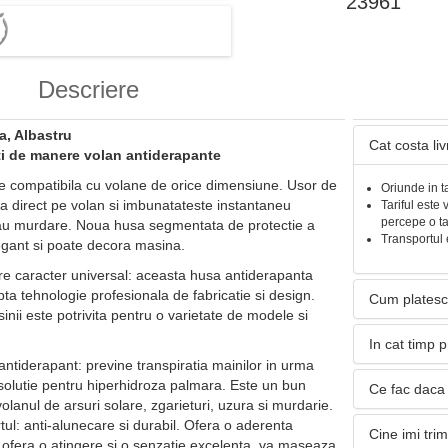
23961
Descriere
a, Albastru
Cat costa li
ti de manere volan antiderapante
e compatibila cu volane de orice dimensiune. Usor de
Oriunde in t
eca direct pe volan si imbunatateste instantaneu
Tariful este 
percepe o t
sau murdare. Noua husa segmentata de protectie a
Transportul 
egant si poate decora masina.
re caracter universal: aceasta husa antiderapanta
ta tehnologie profesionala de fabricatie si design.
Cum platesc
nii este potrivita pentru o varietate de modele si
In cat timp 
i antiderapant: previne transpiratia mainilor in urma
solutie pentru hiperhidroza palmara. Este un bun
Ce fac daca 
volanul de arsuri solare, zgarieturi, uzura si murdarie.
rtul: anti-alunecare si durabil. Ofera o aderenta
Cine imi tri
 ofera o atingere si o senzatie excelenta, va maseaza