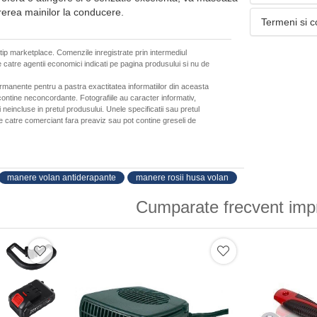
erea mainilor la conducere.
Termeni si c
 tip marketplace. Comenzile inregistrate prin intermediul
 catre agentii economici indicati pe pagina produsului si nu de
ermanente pentru a pastra exactitatea informatiilor din aceasta
ontine neconcordante. Fotografiile au caracter informativ,
neincluse in pretul produsului. Unele specificatii sau pretul
de catre comerciant fara preaviz sau pot contine greseli de
manere volan antiderapante
manere rosii husa volan
Cumparate frecvent imp