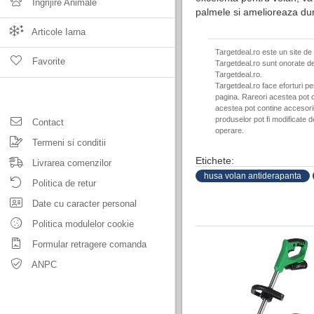
Ingrijire Animale
palmele si amelioreaza dur
Articole Iarna
Targetdeal.ro este un site de
Favorite
Targetdeal.ro sunt onorate de
Targetdeal.ro.
Targetdeal.ro face eforturi p
pagina. Rareori acestea pot c
acestea pot contine accesorii 
produselor pot fi modificate 
Contact
operare.
Termeni si conditii
Etichete:
Livrarea comenzilor
husa volan antiderapanta
Politica de retur
Date cu caracter personal
Politica modulelor cookie
Formular retragere comanda
ANPC