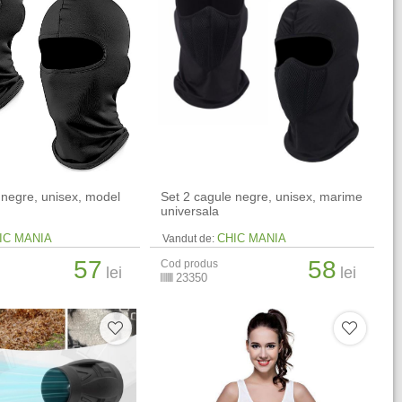
 negre, unisex, model
Set 2 cagule negre, unisex, marime
universala
IC MANIA
CHIC MANIA
Vandut de:
57
58
Cod produs
lei
lei
23350