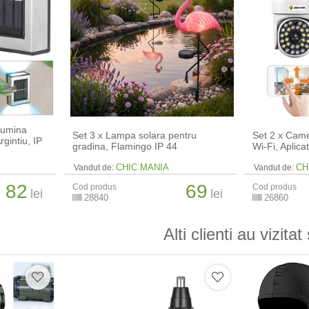
 lumina
Set 3 x Lampa solara pentru
Set 2 x Cam
rgintiu, IP
gradina, Flamingo IP 44
Wi-Fi, Aplica
CHIC MANIA
CH
Vandut de:
Vandut de:
82
69
Cod produs
Cod produs
lei
lei
28840
26860
Alti clienti au vizitat 