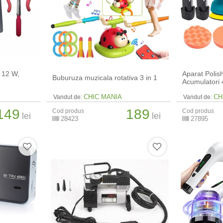
 12 W,
Aparat Polis
Buburuza muzicala rotativa 3 in 1
Acumulatori 
CHIC MANIA
CH
Vandut de:
Vandut de:
149
189
Cod produs
Cod produs
lei
lei
28423
27895