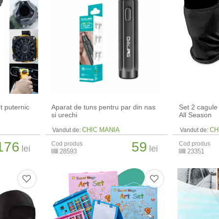
et puternic
Aparat de tuns pentru par din nas
Set 2 cagule
si urechi
All Season
CHIC MANIA
CH
Vandut de:
Vandut de:
176
59
Cod produs
Cod produs
lei
lei
28593
23351