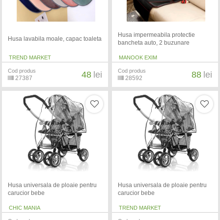
Husa impermeabila protectie
Husa lavabila moale, capac toaleta
bancheta auto, 2 buzunare
TREND MARKET
MANOOK EXIM
Cod produs
Cod produs
48
lei
88
lei
27387
28592
Husa universala de ploaie pentru
Husa universala de ploaie pentru
carucior bebe
carucior bebe
CHIC MANIA
TREND MARKET