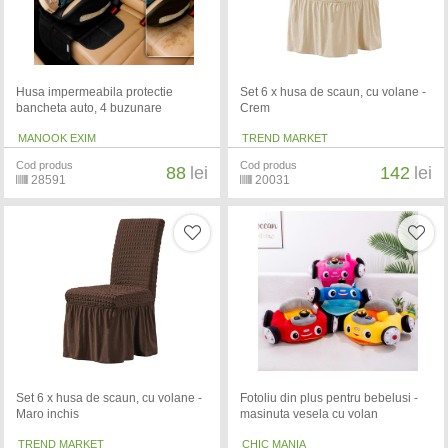
Husa impermeabila protectie
Set 6 x husa de scaun, cu volane -
bancheta auto, 4 buzunare
Crem
MANOOK EXIM
TREND MARKET
Cod produs
Cod produs
88
lei
142
lei
28591
20031
Set 6 x husa de scaun, cu volane -
Fotoliu din plus pentru bebelusi -
Maro inchis
masinuta vesela cu volan
TREND MARKET
CHIC MANIA