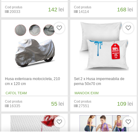
Cod produs
Cod produs
142
lei
168
lei
20033
14114
Husa exterioara motocicleta, 210
Set 2 x Husa impermeabila de
cm x 120 cm
perna 50x70 cm
CATOL TEAM
MANOOK EXIM
Cod produs
Cod produs
55
lei
109
lei
16335
27551