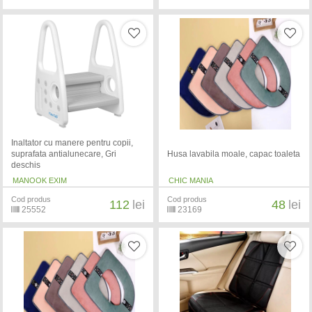
Inaltator cu manere pentru copii,
suprafata antialunecare, Gri
Husa lavabila moale, capac toaleta
deschis
MANOOK EXIM
CHIC MANIA
Cod produs
Cod produs
112
lei
48
lei
25552
23169