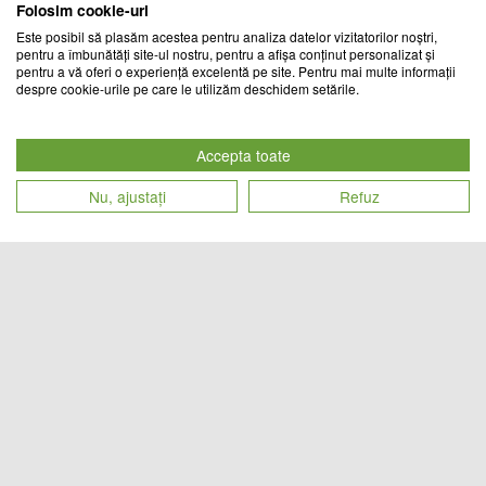
Folosim cookie-uri
Este posibil să plasăm acestea pentru analiza datelor vizitatorilor noștri,
pentru a îmbunătăți site-ul nostru, pentru a afișa conținut personalizat și
pentru a vă oferi o experiență excelentă pe site. Pentru mai multe informații
despre cookie-urile pe care le utilizăm deschidem setările.
Husa protectie saltea
Aparat tonifiere musculara - Thigh
impermeabila, Matlasata cu
Master
vascoza din Bambus
Accepta toate
MANOOK EXIM
CHIC MANIA
Nu, ajustați
Refuz
Cod produs
Cod produs
155
lei
54
lei
27552
22900
Aparat tonifiere musculara - Thigh
Set 13 Cutite profesionale, Miracle
Master
Blade World Class