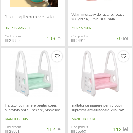
Volan interactiv de jucarie, rotativ
Jucarie copii simulator cu volan
360 grade, lumini si sunete
TREND MARKET
CHIC MANIA
Cod produs
Cod produs
196
lei
79
lei
21559
24911
Inaltator cu manere pentru copii,
Inaltator cu manere pentru copii,
suprafata antialunecare, Alb/Verde
suprafata antialunecare, Alb/Roz
MANOOK EXIM
MANOOK EXIM
Cod produs
Cod produs
112
lei
112
lei
25551
25553