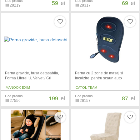
Cod produs
Cod produs
59
lei
69
lei
28219
28317
Perna gravide, husa detasabila,
Perna cu 2 zone de masaj si
Forma Literei U, Velvet / Gri
incalzire, pentru scaun auto
MANOOK EXIM
CATOL TEAM
Cod produs
Cod produs
199
lei
87
lei
27556
26157