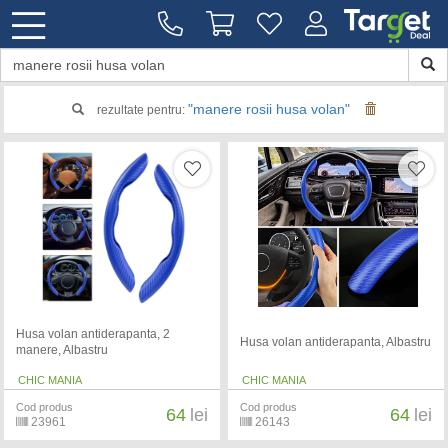
"manere rosii husa volan"
rezultate pentru:
Husa volan antiderapanta, 2
Husa volan antiderapanta, Albastru
manere, Albastru
CHIC MANIA
CHIC MANIA
Cod produs
Cod produs
64
lei
64
lei
23961
26143