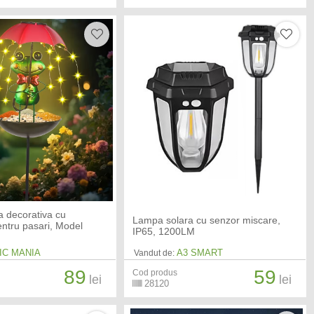
 decorativa cu
Lampa solara cu senzor miscare,
entru pasari, Model
IP65, 1200LM
IC MANIA
A3 SMART
Vandut de:
89
59
Cod produs
lei
lei
28120