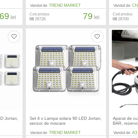
TREND MARKET
CH
Vandut de:
Vandut de:
69
79
Cod produs
Cod produs
lei
lei
28726
28700
D Jortan,
Set 4 x Lampa solara 90 LED Jortan,
Aparat de cu
senzor de miscare
BAR, rezervo
TREND MARKET
A3
Vandut de:
Vandut de: