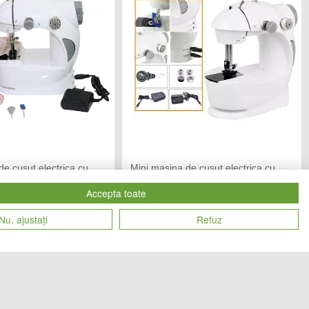
de cusut electrica cu
Mini masina de cusut electrica cu
esorii
pedala + Accesorii
Accepta toate
END MARKET
CHIC MANIA
Vandut de:
Nu, ajustați
Refuz
86
93
Cod produs
lei
lei
07152