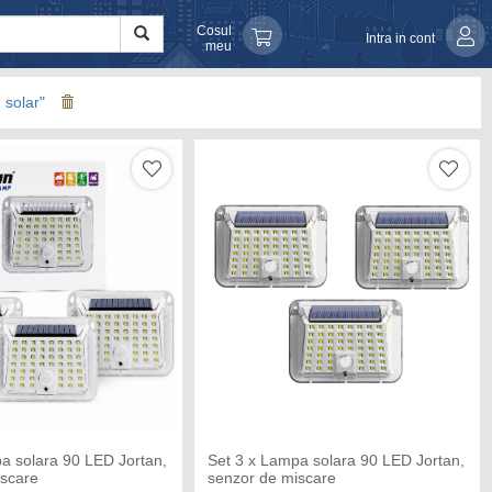
Cosul
Intra in cont
meu
 solar"
a solara 90 LED Jortan,
Set 3 x Lampa solara 90 LED Jortan,
iscare
senzor de miscare