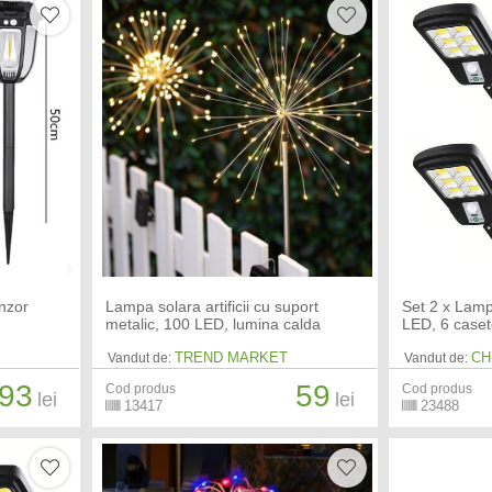
nzor
Lampa solara artificii cu suport
Set 2 x Lamp
metalic, 100 LED, lumina calda
LED, 6 case
TREND MARKET
CH
Vandut de:
Vandut de:
93
59
Cod produs
Cod produs
lei
lei
13417
23488