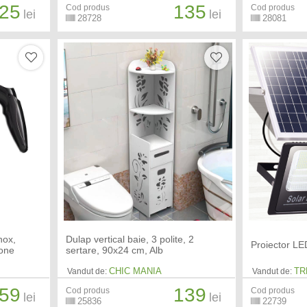
25
135
Cod produs
Cod produs
lei
lei
28728
28081
inox,
Dulap vertical baie, 3 polite, 2
Proiector L
tone
sertare, 90x24 cm, Alb
CHIC MANIA
TR
Vandut de:
Vandut de:
59
139
Cod produs
Cod produs
lei
lei
25836
22739