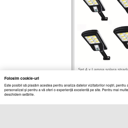
Set 4 x Lampa solara strad
LED, 36 W
Folosim cookie-uri
CHIC MANIA
Vandut de:
Este posibil să plasăm acestea pentru analiza datelor vizitatorilor noștri, pentru a
personalizat și pentru a vă oferi o experiență excelentă pe site. Pentru mai multe
1
Cod produs
deschidem setările.
23489