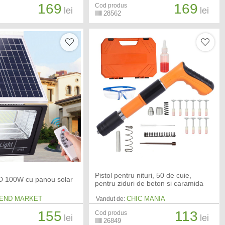
169
169
Cod produs
lei
lei
28562
Pistol pentru nituri, 50 de cuie,
ED 100W cu panou solar
pentru ziduri de beton si caramida
END MARKET
CHIC MANIA
Vandut de:
155
113
Cod produs
lei
lei
26849