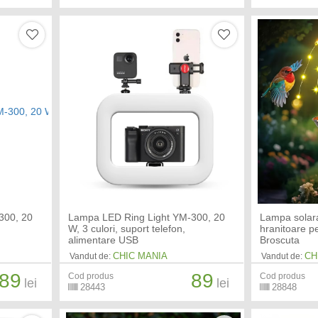
300, 20
Lampa LED Ring Light YM-300, 20
Lampa solara
W, 3 culori, suport telefon,
hranitoare p
alimentare USB
Broscuta
CHIC MANIA
CH
Vandut de:
Vandut de:
89
89
Cod produs
Cod produs
lei
lei
28443
28848