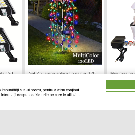
ala 120
Set 2 x lampa solara tip salcie, 120
Mini masina 
LED, Multicolor
pedala + Acc
CHIC MANIA
TR
Vandut de:
Vandut de:
 îmbunătăți site-ul nostru, pentru a afișa conținut
 informații despre cookie-urile pe care le utilizăm
52
89
Cod produs
Cod produs
lei
lei
28852
04742