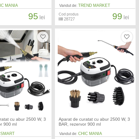
IC MANIA
TREND MARKET
Vandut de:
95
99
Cod produs
lei
lei
28727
ratat cu abur 2500 W, 3
Aparat de curatat cu abur 2500 W, 3
r 900 ml
BAR, rezervor 900 ml
 SMART
CHIC MANIA
Vandut de: