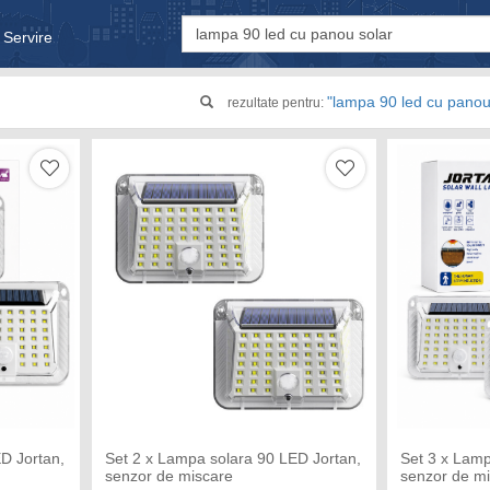
 Servire
& Bebe
"lampa 90 led cu panou
rezultate pentru:
D Jortan,
Set 2 x Lampa solara 90 LED Jortan,
Set 3 x Lamp
senzor de miscare
senzor de m