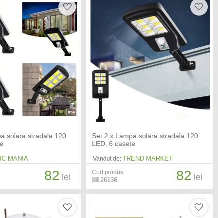
a solara stradala 120
Set 2 x Lampa solara stradala 120
te
LED, 6 casete
IC MANIA
TREND MARKET
Vandut de:
82
82
Cod produs
lei
lei
26136