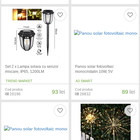
Set 2 x Lampa solara cu senzor
Panou solar fotovoltaic
miscare, IP65, 1200LM
monocristalin 10W, 5V
TREND MARKET
A3 SMART
Cod produs
Cod produs
93
lei
89
lei
28196
28832