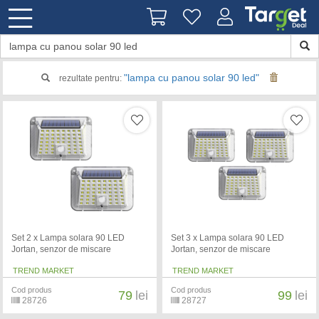
"lampa cu panou solar 90 led"
rezultate pentru:
Set 2 x Lampa solara 90 LED
Set 3 x Lampa solara 90 LED
Jortan, senzor de miscare
Jortan, senzor de miscare
TREND MARKET
TREND MARKET
Cod produs
Cod produs
79
lei
99
lei
28726
28727