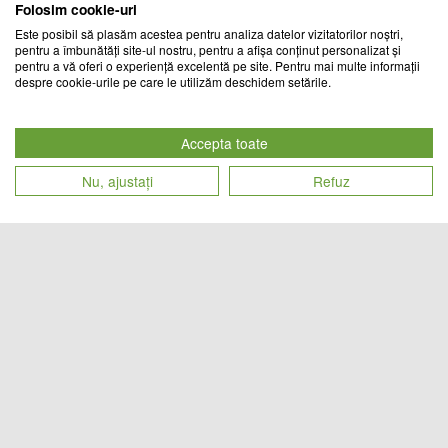
Folosim cookie-uri
Este posibil să plasăm acestea pentru analiza datelor vizitatorilor noștri,
pentru a îmbunătăți site-ul nostru, pentru a afișa conținut personalizat și
pentru a vă oferi o experiență excelentă pe site. Pentru mai multe informații
despre cookie-urile pe care le utilizăm deschidem setările.
Lampa solara decorativa cu
Lampa solara Butterfly, decoratiune
hranitoare pentru pasari, Model
metalica
Albinuta
Accepta toate
TREND MARKET
CHIC MANIA
Nu, ajustați
Refuz
Cod produs
Cod produs
135
lei
89
lei
28833
28847
Lampa solara decorativa cu
Set 2 x lampa solara tip salcie, 120
hranitoare pentru pasari, Model
LED, Multicolor
Broscuta