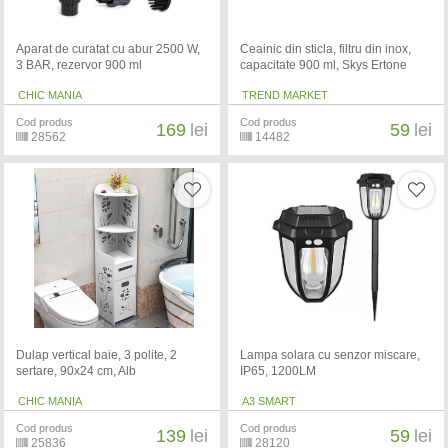
Aparat de curatat cu abur 2500 W,
Ceainic din sticla, filtru din inox,
3 BAR, rezervor 900 ml
capacitate 900 ml, Skys Ertone
CHIC MANIA
TREND MARKET
Cod produs
Cod produs
169
lei
59
lei
28562
14482
Dulap vertical baie, 3 polite, 2
Lampa solara cu senzor miscare,
sertare, 90x24 cm, Alb
IP65, 1200LM
CHIC MANIA
A3 SMART
Cod produs
Cod produs
139
lei
59
lei
25836
28120