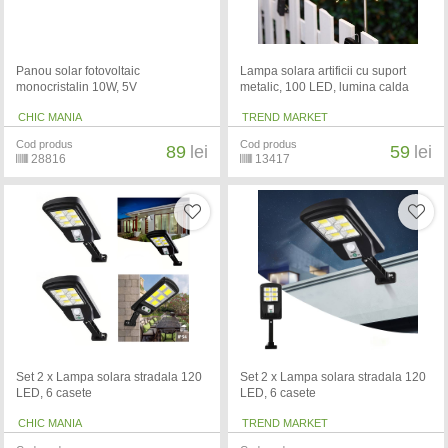
Panou solar fotovoltaic
Lampa solara artificii cu suport
monocristalin 10W, 5V
metalic, 100 LED, lumina calda
CHIC MANIA
TREND MARKET
Cod produs
Cod produs
89
lei
59
lei
28816
13417
Set 2 x Lampa solara stradala 120
Set 2 x Lampa solara stradala 120
LED, 6 casete
LED, 6 casete
CHIC MANIA
TREND MARKET