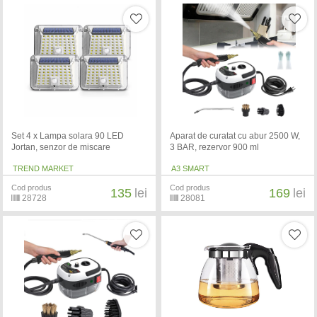
Set 4 x Lampa solara 90 LED
Aparat de curatat cu abur 2500 W,
Jortan, senzor de miscare
3 BAR, rezervor 900 ml
TREND MARKET
A3 SMART
Cod produs
Cod produs
135
lei
169
lei
28728
28081