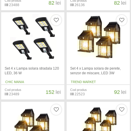
Cod produs
Cod produs
82
lei
82
lei
23488
26136
Set 4 x Lampa solara stradala 120
Set 4 x Lampa solara de perete,
LED, 36 W
senzor de miscare, LED 3W
CHIC MANIA
TREND MARKET
Cod produs
Cod produs
152
lei
92
lei
23489
22523