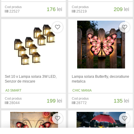
Cod produs
Cod produs
176
lei
209
lei
22527
25219
Set 10 x Lampa solara 3W LED,
Lampa solara Butterfly, decoratiune
Senzor de miscare
metalica
A3 SMART
CHIC MANIA
Cod produs
Cod produs
199
lei
135
lei
28044
28772