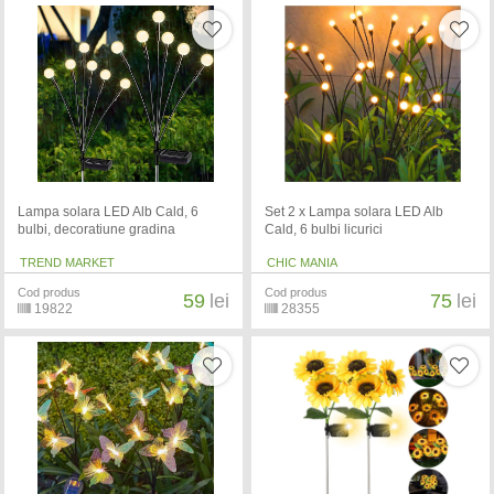
Lampa solara LED Alb Cald, 6
Set 2 x Lampa solara LED Alb
bulbi, decoratiune gradina
Cald, 6 bulbi licurici
TREND MARKET
CHIC MANIA
Cod produs
Cod produs
59
lei
75
lei
19822
28355