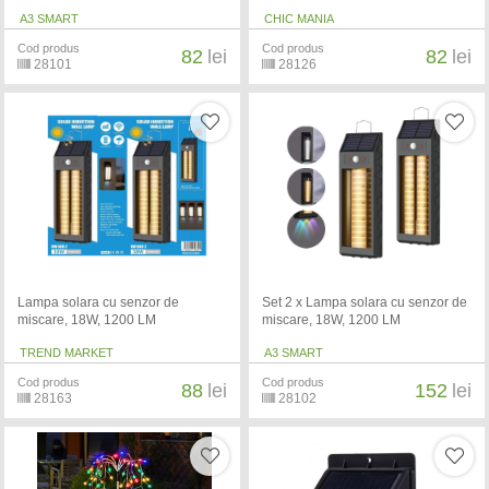
A3 SMART
CHIC MANIA
Cod produs
Cod produs
82
lei
82
lei
28101
28126
Lampa solara cu senzor de
Set 2 x Lampa solara cu senzor de
miscare, 18W, 1200 LM
miscare, 18W, 1200 LM
TREND MARKET
A3 SMART
Cod produs
Cod produs
88
lei
152
lei
28163
28102