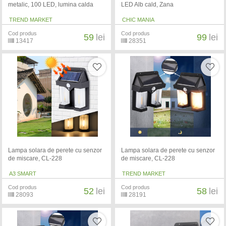
metalic, 100 LED, lumina calda
LED Alb cald, Zana
TREND MARKET
CHIC MANIA
Cod produs
Cod produs
59
lei
99
lei
13417
28351
Lampa solara de perete cu senzor
Lampa solara de perete cu senzor
de miscare, CL-228
de miscare, CL-228
A3 SMART
TREND MARKET
Cod produs
Cod produs
52
lei
58
lei
28093
28191