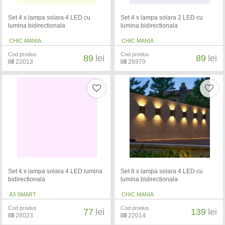
Set 4 x lampa solara 4 LED cu
Set 4 x lampa solara 2 LED cu
lumina bidirectionala
lumina bidirectionala
CHIC MANIA
CHIC MANIA
Cod produs
Cod produs
89
lei
89
lei
22013
26979
Set 4 x lampa solara 4 LED lumina
Set 8 x lampa solara 4 LED cu
bidirectionala
lumina bidirectionala
A3 SMART
CHIC MANIA
Cod produs
Cod produs
77
lei
139
lei
28023
22014