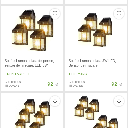
Set 4 x Lampa solara de perete,
Set 4 x Lampa solara 3W LED,
senzor de miscare, LED 3W
Senzor de miscare
TREND MARKET
CHIC MANIA
Cod produs
Cod produs
92
lei
92
lei
22523
26744