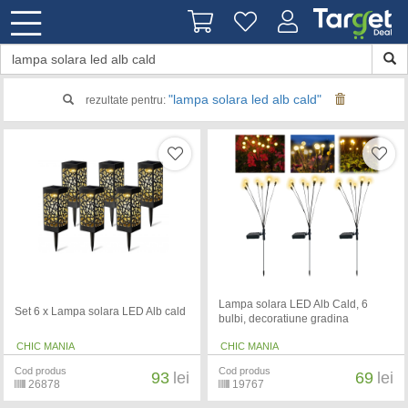
"lampa solara led alb cald"
rezultate pentru:
Lampa solara LED Alb Cald, 6
Set 6 x Lampa solara LED Alb cald
bulbi, decoratiune gradina
CHIC MANIA
CHIC MANIA
Cod produs
Cod produs
93
lei
69
lei
26878
19767