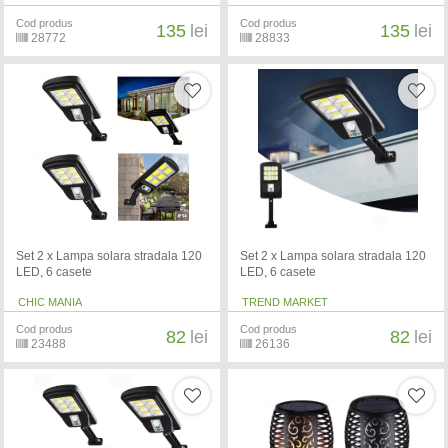
Cod produs
Cod produs
135
lei
135
lei
28772
28833
Set 2 x Lampa solara stradala 120
Set 2 x Lampa solara stradala 120
LED, 6 casete
LED, 6 casete
CHIC MANIA
TREND MARKET
Cod produs
Cod produs
82
lei
82
lei
23488
26136