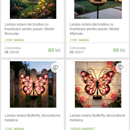
Lampa solara decorativa cu
Lampa solara decorativa cu
hranitoare pentru pasari, Model
hranitoare pentru pasari, Model
Broscuta
Albinuta
CHIC MANIA
CHIC MANIA
Cod produs
Cod produs
89
lei
89
lei
28848
28847
Lampa solara Butterfly, decoratiune
Lampa solara Butterfly, decoratiune
metalica
metalica
CHIC MANIA
TREND MARKET