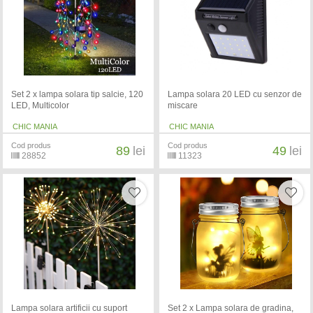
Set 2 x lampa solara tip salcie, 120
Lampa solara 20 LED cu senzor de
LED, Multicolor
miscare
CHIC MANIA
CHIC MANIA
Cod produs
Cod produs
89
lei
49
lei
28852
11323
Lampa solara artificii cu suport
Set 2 x Lampa solara de gradina,