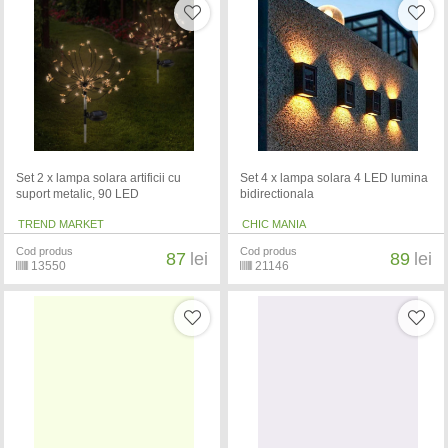
Set 2 x lampa solara artificii cu
Set 4 x lampa solara 4 LED lumina
suport metalic, 90 LED
bidirectionala
TREND MARKET
CHIC MANIA
Cod produs
Cod produs
87
lei
89
lei
13550
21146