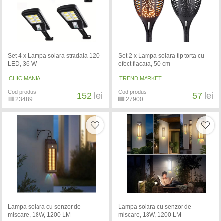
Set 4 x Lampa solara stradala 120
Set 2 x Lampa solara tip torta cu
LED, 36 W
efect flacara, 50 cm
CHIC MANIA
TREND MARKET
Cod produs
Cod produs
152
lei
57
lei
23489
27900
Lampa solara cu senzor de
Lampa solara cu senzor de
miscare, 18W, 1200 LM
miscare, 18W, 1200 LM