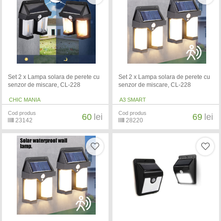
Set 2 x Lampa solara de perete cu
Set 2 x Lampa solara de perete cu
senzor de miscare, CL-228
senzor de miscare, CL-228
CHIC MANIA
A3 SMART
Cod produs
Cod produs
60
lei
69
lei
23142
28220