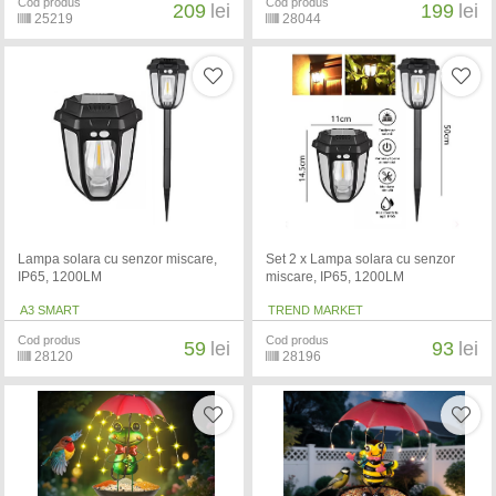
Cod produs
Cod produs
209
lei
199
lei
25219
28044
Lampa solara cu senzor miscare,
Set 2 x Lampa solara cu senzor
IP65, 1200LM
miscare, IP65, 1200LM
A3 SMART
TREND MARKET
Cod produs
Cod produs
59
lei
93
lei
28120
28196