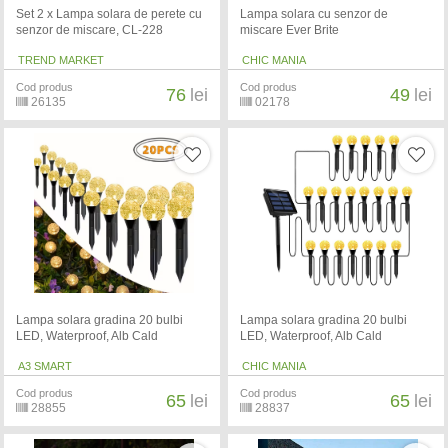
Set 2 x Lampa solara de perete cu
Lampa solara cu senzor de
senzor de miscare, CL-228
miscare Ever Brite
TREND MARKET
CHIC MANIA
Cod produs
Cod produs
76
lei
49
lei
26135
02178
Lampa solara gradina 20 bulbi
Lampa solara gradina 20 bulbi
LED, Waterproof, Alb Cald
LED, Waterproof, Alb Cald
A3 SMART
CHIC MANIA
Cod produs
Cod produs
65
lei
65
lei
28855
28837