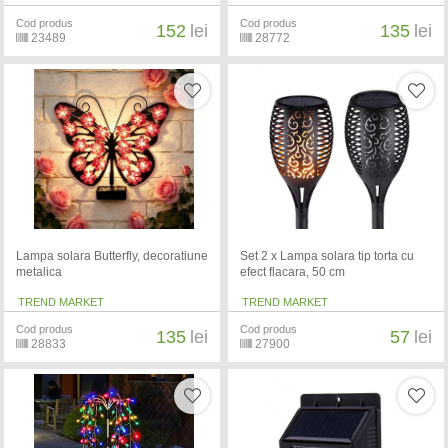
Cod produs
Cod produs
152
lei
135
lei
23489
28772
Lampa solara Butterfly, decoratiune
Set 2 x Lampa solara tip torta cu
metalica
efect flacara, 50 cm
TREND MARKET
TREND MARKET
Cod produs
Cod produs
135
lei
57
lei
28833
27900