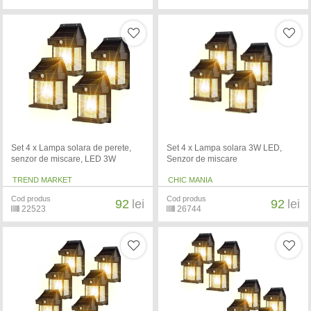
Set 4 x Lampa solara de perete,
Set 4 x Lampa solara 3W LED,
senzor de miscare, LED 3W
Senzor de miscare
TREND MARKET
CHIC MANIA
Cod produs
Cod produs
92
lei
92
lei
22523
26744