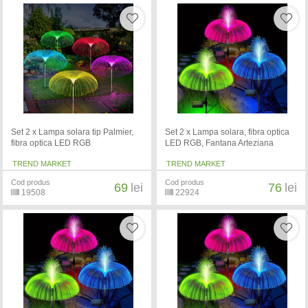
Set 2 x Lampa solara tip Palmier,
Set 2 x Lampa solara, fibra optica
fibra optica LED RGB
LED RGB, Fantana Arteziana
TREND MARKET
TREND MARKET
Cod produs
Cod produs
69
lei
76
lei
19508
22924