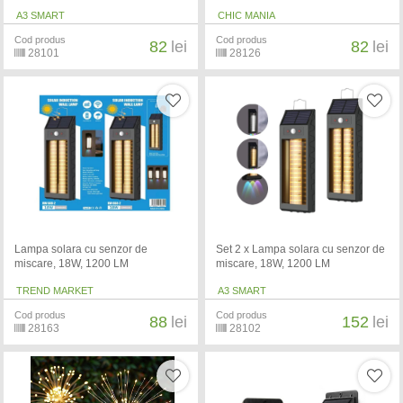
A3 SMART
CHIC MANIA
Cod produs
Cod produs
82
lei
82
lei
28101
28126
Lampa solara cu senzor de
Set 2 x Lampa solara cu senzor de
miscare, 18W, 1200 LM
miscare, 18W, 1200 LM
TREND MARKET
A3 SMART
Cod produs
Cod produs
88
lei
152
lei
28163
28102