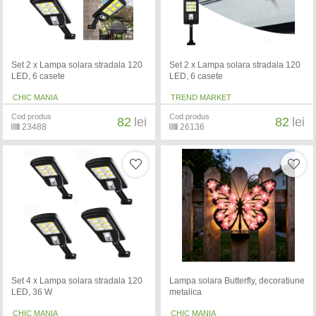
Set 2 x Lampa solara stradala 120
Set 2 x Lampa solara stradala 120
LED, 6 casete
LED, 6 casete
CHIC MANIA
TREND MARKET
Cod produs
Cod produs
82
lei
82
lei
23488
26136
Set 4 x Lampa solara stradala 120
Lampa solara Butterfly, decoratiune
LED, 36 W
metalica
CHIC MANIA
CHIC MANIA