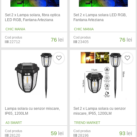
Set 2 x Lampa solara, fibra optica
Set 2 x Lampa solara LED RGB,
LED RGB, Fantana Arteziana
Fantana Arteziana
CHIC MANIA
CHIC MANIA
Cod produs
Cod produs
76
lei
76
lei
22712
23405
Lampa solara cu senzor miscare,
Set 2 x Lampa solara cu senzor
IP65, 1200LM
miscare, IP65, 1200LM
A3 SMART
TREND MARKET
Cod produs
Cod produs
59
lei
93
lei
28120
28196