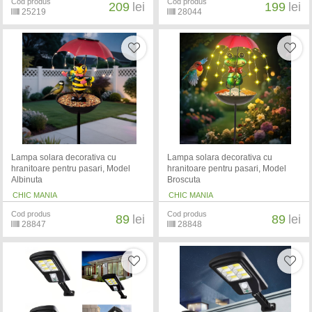
Cod produs
Cod produs
209
lei
199
lei
25219
28044
Lampa solara decorativa cu
Lampa solara decorativa cu
hranitoare pentru pasari, Model
hranitoare pentru pasari, Model
Albinuta
Broscuta
CHIC MANIA
CHIC MANIA
Cod produs
Cod produs
89
lei
89
lei
28847
28848