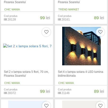
Floarea Soarelui
Floarea Soarelui
CHIC MANIA
TREND MARKET
Cod produs
Cod produs
99
lei
89
lei
28128
28161
Set 2 x lampa solara 5 flori, 70 cm,
Set 4 x lampa solara 4 LED lumina
Floarea Soarelui
bidirectionala
CHIC MANIA
CHIC MANIA
Cod produs
Cod produs
99
lei
89
lei
28372
21146