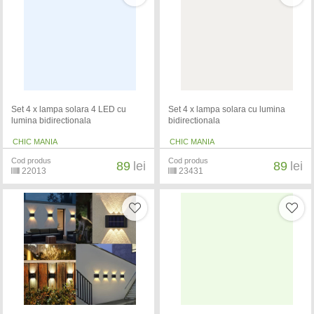
Set 4 x lampa solara 4 LED cu
Set 4 x lampa solara cu lumina
lumina bidirectionala
bidirectionala
CHIC MANIA
CHIC MANIA
Cod produs
Cod produs
89
lei
89
lei
22013
23431