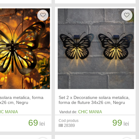
solara metalica, forma
Set 2 x Decoratiune solara metalica,
4x26 cm, Negru
forma de fluture 34x26 cm, Negru
IC MANIA
CHIC MANIA
Vandut de:
69
99
Cod produs
lei
lei
28389