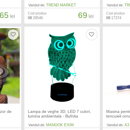
TREND MARKET
TR
Vandut de:
Vandut de:
65
69
Cod produs
Cod produs
lei
lei
28546
17374
nzor de
Lampa de veghe 3D, LED 7 culori,
Masina pentru
lumina ambientala - Bufnita
tencuieli or
MANOOK EXIM
A3
Vandut de:
Vandut de: