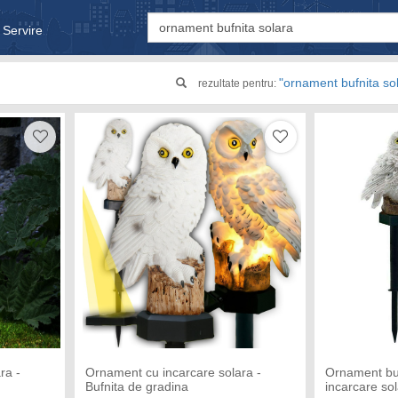
 Servire
& Bebe
"ornament bufnita so
rezultate pentru:
ra -
Ornament cu incarcare solara -
Ornament buf
Bufnita de gradina
incarcare so