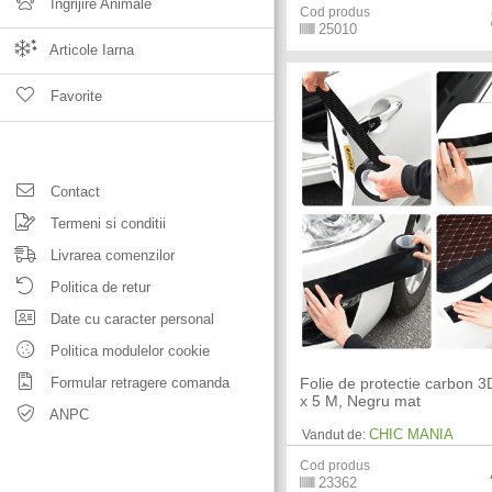
Ingrijire Animale
Cod produs
25010
Articole Iarna
Favorite
Contact
Termeni si conditii
Livrarea comenzilor
Politica de retur
Date cu caracter personal
Politica modulelor cookie
Formular retragere comanda
Folie de protectie carbon 
x 5 M, Negru mat
ANPC
CHIC MANIA
Vandut de:
Cod produs
23362