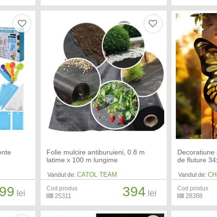
ente
Folie mulcire antiburuieni, 0.8 m
Decoratiune 
latime x 100 m lungime
de fluture 3
CATOL TEAM
CH
Vandut de:
Vandut de:
99
394
Cod produs
Cod produs
lei
lei
25311
28388