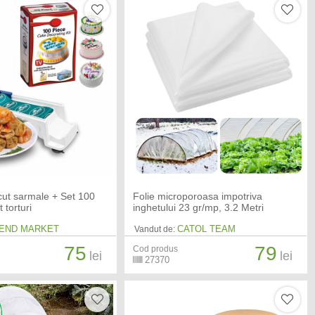
cut sarmale + Set 100
Folie microporoasa impotriva
 torturi
inghetului 23 gr/mp, 3.2 Metri
END MARKET
CATOL TEAM
Vandut de:
75
79
Cod produs
lei
lei
27370