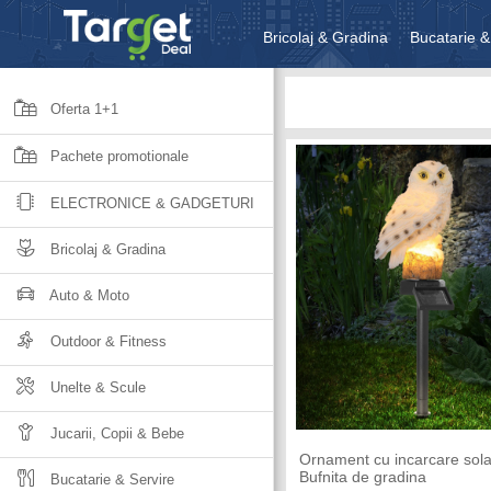
Bricolaj & Gradina
Bucatarie &
Unelte & Scule
Jucarii, Copii 
Oferta 1+1
Pachete promotionale
ELECTRONICE & GADGETURI
Bricolaj & Gradina
Auto & Moto
Outdoor & Fitness
Unelte & Scule
Jucarii, Copii & Bebe
Ornament cu incarcare sola
Bufnita de gradina
Bucatarie & Servire