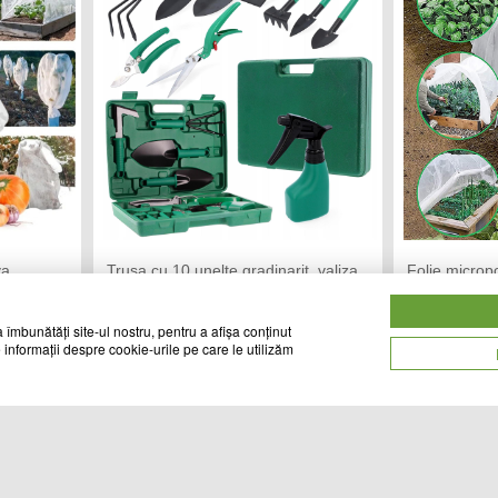
va
Trusa cu 10 unelte gradinarit, valiza
Folie microp
transport, metal/plastic
inghetului 23
TREND MARKET
CA
Vandut de:
Vandut de:
 îmbunătăți site-ul nostru, pentru a afișa conținut
 informații despre cookie-urile pe care le utilizăm
90
99
Cod produs
Cod produs
lei
lei
24735
27373