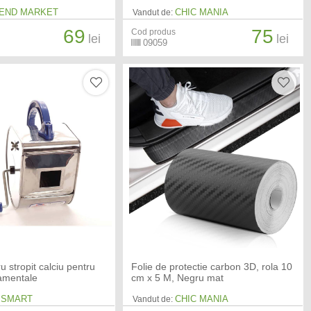
END MARKET
CHIC MANIA
Vandut de:
69
75
Cod produs
lei
lei
09059
 stropit calciu pentru
Folie de protectie carbon 3D, rola 10
namentale
cm x 5 M, Negru mat
 SMART
CHIC MANIA
Vandut de: