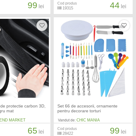
99
44
Cod produs
lei
lei
19315
 de protectie carbon 3D,
Set 66 de accesorii, ornamente
gru mat
pentru decorare torturi
END MARKET
CHIC MANIA
Vandut de:
65
99
Cod produs
lei
lei
28422