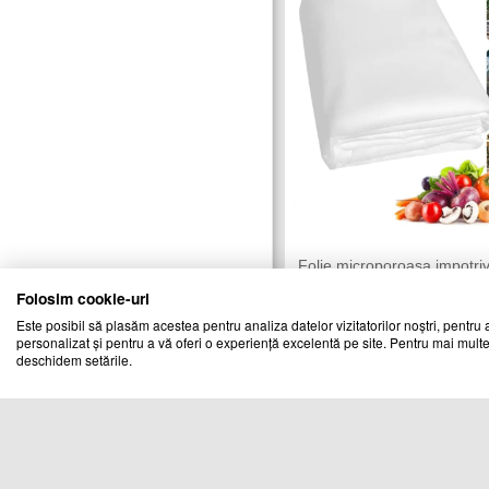
Folie microporoasa impotri
inghetului 23 gr/mp, 4 Metri
Folosim cookie-uri
CATOL TEAM
Vandut de:
Este posibil să plasăm acestea pentru analiza datelor vizitatorilor noștri, pentru a
personalizat și pentru a vă oferi o experiență excelentă pe site. Pentru mai multe
Cod produs
deschidem setările.
27371