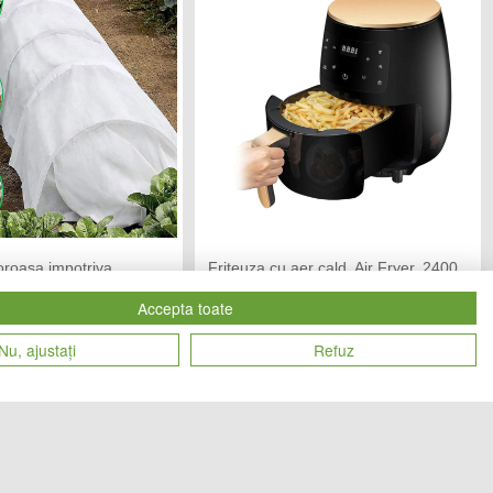
oroasa impotriva
Friteuza cu aer cald, Air Fryer, 2400
 gr/mp, 6.4 Metri
W, 6L, LCD Touch control
Accepta toate
TOL TEAM
CHIC MANIA
Vandut de:
Nu, ajustați
Refuz
136
168
Cod produs
lei
lei
27893