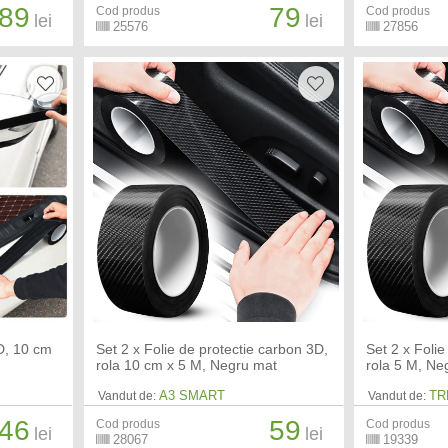
89
79
Cod produs
Cod produs
lei
lei
25576
27856
3D, 10 cm
Set 2 x Folie de protectie carbon 3D,
Set 2 x Folie
rola 10 cm x 5 M, Negru mat
rola 5 M, Ne
A3 SMART
TR
Vandut de:
Vandut de:
46
59
Cod produs
Cod produs
lei
lei
28067
19339