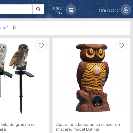
Cosul
Intra in cont
meu
lara"
nita de gradina cu
Aparat antidaunatori cu senzor de
lara
miscare, model Bufnita