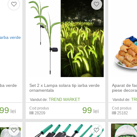
rba verde
Set 2 x Lampa solara tip iarba verde
Aparat de fa
ornamentala
piese decorat
TREND MARKET
TR
Vandut de:
Vandut de:
99
99
Cod produs
Cod produs
lei
lei
28209
25182