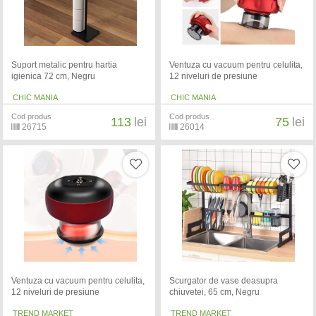
Suport metalic pentru hartia
Ventuza cu vacuum pentru celulita,
igienica 72 cm, Negru
12 niveluri de presiune
CHIC MANIA
CHIC MANIA
Cod produs
Cod produs
113
lei
75
lei
26715
26014
Ventuza cu vacuum pentru celulita,
Scurgator de vase deasupra
12 niveluri de presiune
chiuvetei, 65 cm, Negru
TREND MARKET
TREND MARKET