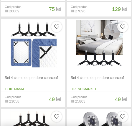
Cod produs
Cod produs
75
lei
129
lei
26069
27096
Set 4 cleme de prindere cearceaf
Set 4 cleme de prindere cearceaf
CHIC MANIA
TREND MARKET
Cod produs
Cod produs
49
lei
49
lei
23058
25803