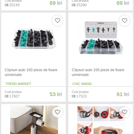
Cod produs
Cod produs
69
lei
69
lei
20145
25290
Clipsuri auto 100 piese de fixare
Clipsuri auto 100 piese de fixare
universale
universale
TREND MARKET
CHIC MANIA
Cod produs
Cod produs
53
lei
61
lei
17607
17523