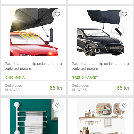
Parasolar pliabil tip umbrela pentru
Parasolar pliabil tip umbrela pentru
parbrizul masinii
parbrizul masinii
CHIC MANIA
TREND MARKET
Cod produs
Cod produs
65
lei
65
lei
18420
24265