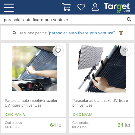
"parasolar auto fixare prin ventuze"
rezultate pentru:
Parasolar auto impotriva razelor
Parasolar auto anti raze UV, fixare
UV, fixare prin ventuze
prin ventuze
CHIC MANIA
CHIC MANIA
Cod produs
Cod produs
64
lei
64
lei
18817
23399