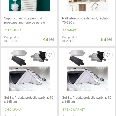
Suport cu ventuze pentru 4
Raft telescopic extensibil, reglabil
prosoape, montare pe perete
70-120 cm
CHIC MANIA
A3 SMART
Cod produs
Cod produs
49
lei
88
lei
18933
28121
Set 3 x Prelata protectie parbriz, 70
Set 3 x Prelata protectie parbriz, 70
x 145 cm
x 145 cm
CHIC MANIA
TREND MARKET