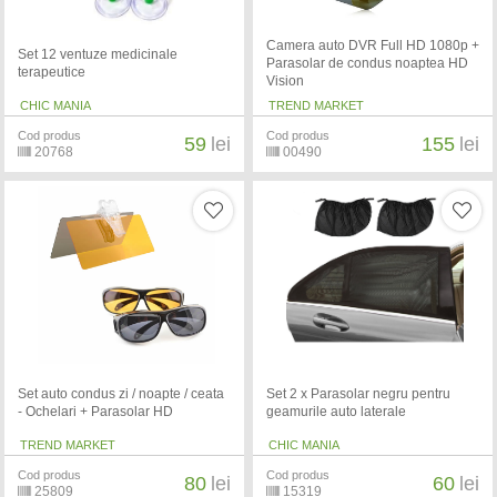
Camera auto DVR Full HD 1080p +
Set 12 ventuze medicinale
Parasolar de condus noaptea HD
terapeutice
Vision
CHIC MANIA
TREND MARKET
Cod produs
Cod produs
59
lei
155
lei
20768
00490
Set auto condus zi / noapte / ceata
Set 2 x Parasolar negru pentru
- Ochelari + Parasolar HD
geamurile auto laterale
TREND MARKET
CHIC MANIA
Cod produs
Cod produs
80
lei
60
lei
25809
15319