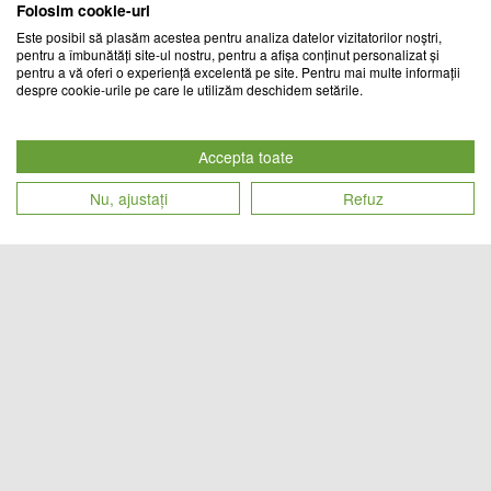
Folosim cookie-uri
Este posibil să plasăm acestea pentru analiza datelor vizitatorilor noștri,
pentru a îmbunătăți site-ul nostru, pentru a afișa conținut personalizat și
pentru a vă oferi o experiență excelentă pe site. Pentru mai multe informații
despre cookie-urile pe care le utilizăm deschidem setările.
Set 4 x lampa solara cu 8 leduri si
Set 8 cleme de prindere cearceaf
senzor de lumina cu fixare in sol
Accepta toate
CHIC MANIA
TREND MARKET
Nu, ajustați
Refuz
Cod produs
Cod produs
59
lei
93
lei
23966
11350
Set 3 rafturi de perete Stejar, sistem
Set 3 rafturi de perete Wenge,
fixare ascuns, model mic, maro
sistem fixare ascuns, model mic,
deschis
maro inchis