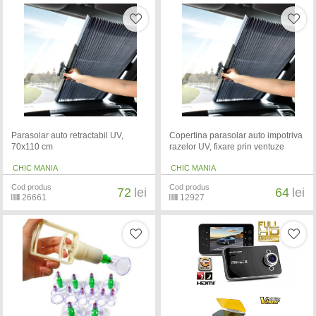
Parasolar auto retractabil UV,
Copertina parasolar auto impotriva
70x110 cm
razelor UV, fixare prin ventuze
CHIC MANIA
CHIC MANIA
Cod produs
Cod produs
72
lei
64
lei
26661
12927