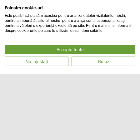
Folosim cookie-uri
Este posibil să plasăm acestea pentru analiza datelor vizitatorilor noștri,
pentru a îmbunătăți site-ul nostru, pentru a afișa conținut personalizat și
pentru a vă oferi o experiență excelentă pe site. Pentru mai multe informații
despre cookie-urile pe care le utilizăm deschidem setările.
Set 2 x banda adeziva pentru
Set 2 x banda adeziva etansare,
etansare, 3.6 cm x 3.2 M, Maro
3.6 cm x 3.2 M, Alb
Accepta toate
CHIC MANIA
CHIC MANIA
Nu, ajustați
Refuz
Cod produs
Cod produs
49
lei
46
lei
19659
23353
Set 2 x banda adeziva pentru
Set 2 x banda adeziva etansare,