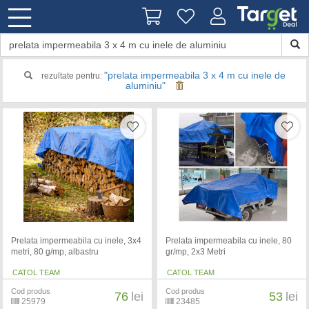
"prelata impermeabila 3 x 4 m cu inele de
rezultate pentru:
aluminiu"
Prelata impermeabila cu inele, 3x4
Prelata impermeabila cu inele, 80
metri, 80 g/mp, albastru
gr/mp, 2x3 Metri
CATOL TEAM
CATOL TEAM
Cod produs
Cod produs
76
lei
53
lei
25979
23485