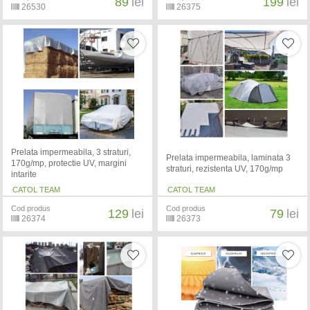
89
lei
199
lei
26530
26375
Prelata impermeabila, 3 straturi,
Prelata impermeabila, laminata 3
170g/mp, protectie UV, margini
straturi, rezistenta UV, 170g/mp
intarite
CATOL TEAM
CATOL TEAM
Cod produs
Cod produs
129
lei
79
lei
26374
26373