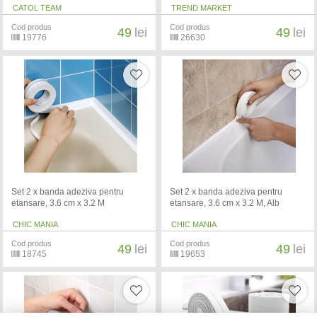
CATOL TEAM
TREND MARKET
Cod produs
Cod produs
49
lei
49
lei
19776
26630
Set 2 x banda adeziva pentru
Set 2 x banda adeziva pentru
etansare, 3.6 cm x 3.2 M
etansare, 3.6 cm x 3.2 M, Alb
CHIC MANIA
CHIC MANIA
Cod produs
Cod produs
49
lei
49
lei
18745
19653