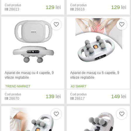
Cod produs
Cod produs
129
lei
129
lei
28613
28616
Aparat de masaj cu 4 capete, 9
Aparat de masaj cu 6 capete, 9
viteze reglabile
viteze reglabile
TREND MARKET
A3 SMART
Cod produs
Cod produs
139
lei
149
lei
28670
28617