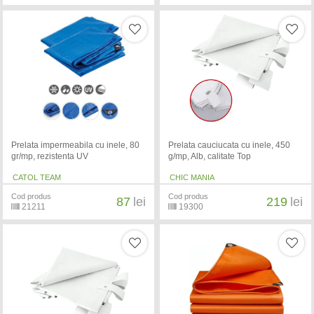
Prelata impermeabila cu inele, 80
Prelata cauciucata cu inele, 450
gr/mp, rezistenta UV
g/mp, Alb, calitate Top
CATOL TEAM
CHIC MANIA
Cod produs
Cod produs
87
lei
219
lei
21211
19300