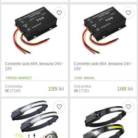
Convertor auto 60A, tensiune 24V -
Convertor auto 60A, tensiune 24V -
12V
12V
TREND MARKET
CHIC MANIA
Cod produs
Cod produs
155
lei
168
lei
27169
17781