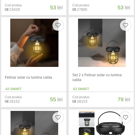
Cod produs
Cod produs
53
lei
53
lei
23429
27805
Set 2 x Felinar solar cu lumina
Felinar solar cu lumina calda
calda
A3 SMART
A3 SMART
Cod produs
Cod produs
55
lei
79
lei
28152
28153