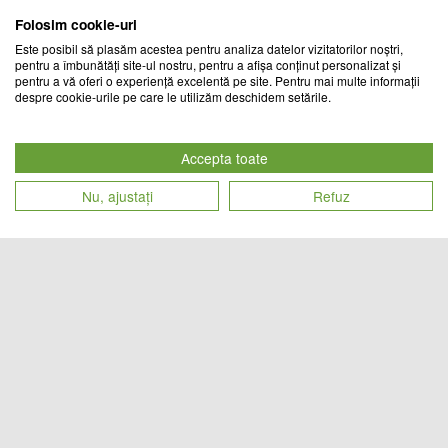
Folosim cookie-uri
Este posibil să plasăm acestea pentru analiza datelor vizitatorilor noștri,
pentru a îmbunătăți site-ul nostru, pentru a afișa conținut personalizat și
pentru a vă oferi o experiență excelentă pe site. Pentru mai multe informații
despre cookie-urile pe care le utilizăm deschidem setările.
Set 4 proiectoare LED auto offroad
Pistol de vopsit, 2 acumulatori, 24
48W, 16 LED, 12V-24V
V, 5 AH
Accepta toate
TREND MARKET
TREND MARKET
Nu, ajustați
Refuz
Cod produs
Cod produs
93
lei
254
lei
27814
24802
Instalatie solara 50 LED, ghirlanda
Storcator electric fructe si legume,