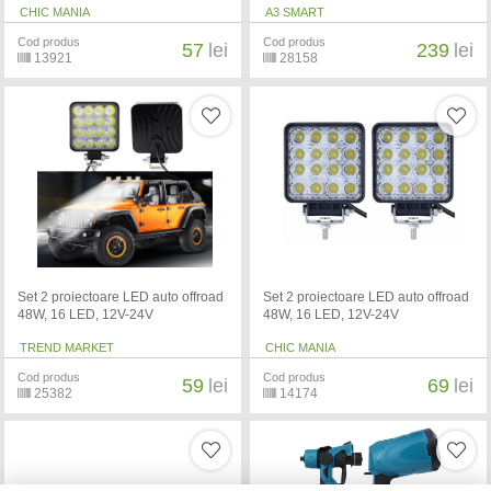
CHIC MANIA
A3 SMART
Cod produs
Cod produs
57
lei
239
lei
13921
28158
Set 2 proiectoare LED auto offroad
Set 2 proiectoare LED auto offroad
48W, 16 LED, 12V-24V
48W, 16 LED, 12V-24V
TREND MARKET
CHIC MANIA
Cod produs
Cod produs
59
lei
69
lei
25382
14174