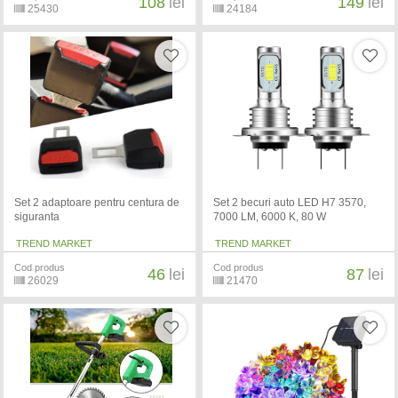
108
lei
149
lei
25430
24184
Set 2 adaptoare pentru centura de
Set 2 becuri auto LED H7 3570,
siguranta
7000 LM, 6000 K, 80 W
TREND MARKET
TREND MARKET
Cod produs
Cod produs
46
lei
87
lei
26029
21470