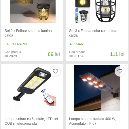
Set 2 x Felinar solar cu lumina
Set 3 x Felinar solar cu lumina
calda
calda
TREND MARKET
A3 SMART
Cod produs
Cod produs
89
lei
111
lei
28291
28154
Lampa solara cu 6 celule, LED-uri
​Lampa solara stradala 400 W,
COB si telecomanda
Acumulator, IP 67