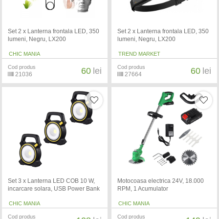
Set 2 x Lanterna frontala LED, 350
Set 2 x Lanterna frontala LED, 350
lumeni, Negru, LX200
lumeni, Negru, LX200
CHIC MANIA
TREND MARKET
Cod produs
Cod produs
60
lei
60
lei
21036
27664
Set 3 x Lanterna LED COB 10 W,
Motocoasa electrica 24V, 18.000
incarcare solara, USB Power Bank
RPM, 1 Acumulator
CHIC MANIA
CHIC MANIA
Cod produs
Cod produs