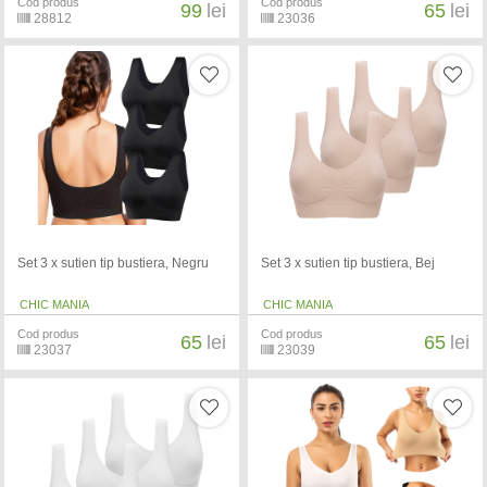
Cod produs
Cod produs
99
lei
65
lei
28812
23036
Set 3 x sutien tip bustiera, Negru
Set 3 x sutien tip bustiera, Bej
CHIC MANIA
CHIC MANIA
Cod produs
Cod produs
65
lei
65
lei
23037
23039