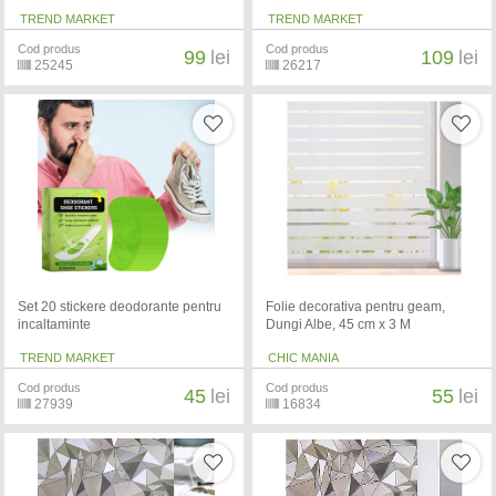
TREND MARKET
TREND MARKET
Cod produs
Cod produs
99
lei
109
lei
25245
26217
Set 20 stickere deodorante pentru
Folie decorativa pentru geam,
incaltaminte
Dungi Albe, 45 cm x 3 M
TREND MARKET
CHIC MANIA
Cod produs
Cod produs
45
lei
55
lei
27939
16834