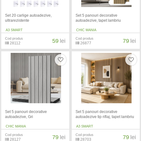
Set 20 carlige autoadezive,
Set 5 panouri decorative
ultrarezistente
autoadezive, tapet lambriu
A3 SMART
CHIC MANIA
Cod produs
Cod produs
59
lei
79
lei
28112
26877
Set 5 panouri decorative
Set 5 panouri decorative
autoadezive, Gri
autoadezive tip riflaj, tapet lambriu
CHIC MANIA
A3 SMART
Cod produs
Cod produs
79
lei
79
lei
28127
28703