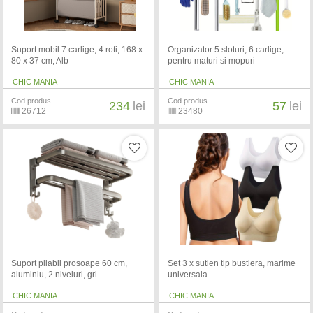
Suport mobil 7 carlige, 4 roti, 168 x
Organizator 5 sloturi, 6 carlige,
80 x 37 cm, Alb
pentru maturi si mopuri
CHIC MANIA
CHIC MANIA
Cod produs
Cod produs
234
lei
57
lei
26712
23480
Suport pliabil prosoape 60 cm,
Set 3 x sutien tip bustiera, marime
aluminiu, 2 niveluri, gri
universala
CHIC MANIA
CHIC MANIA