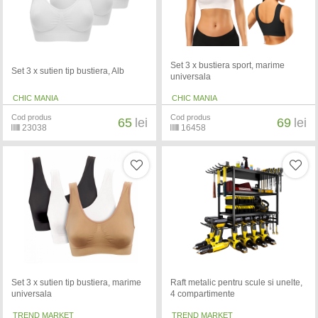
Set 3 x bustiera sport, marime
Set 3 x sutien tip bustiera, Alb
universala
CHIC MANIA
CHIC MANIA
Cod produs
Cod produs
65
lei
69
lei
23038
16458
Set 3 x sutien tip bustiera, marime
Raft metalic pentru scule si unelte,
universala
4 compartimente
TREND MARKET
TREND MARKET