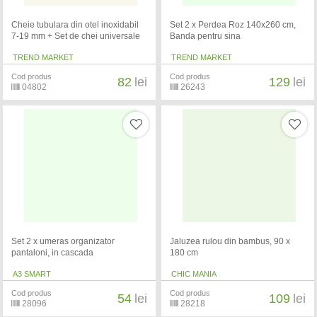
Cheie tubulara din otel inoxidabil
Set 2 x Perdea Roz 140x260 cm,
7-19 mm + Set de chei universale
Banda pentru sina
TREND MARKET
TREND MARKET
Cod produs
Cod produs
82
lei
129
lei
04802
26243
Set 2 x umeras organizator
Jaluzea rulou din bambus, 90 x
pantaloni, in cascada
180 cm
A3 SMART
CHIC MANIA
Cod produs
Cod produs
54
lei
109
lei
28096
28218