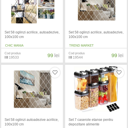
Set 58 oglinzi acrilice, autoadezive,
Set 58 oglinzi acrilice, autoadezive,
100x100 cm
100x100 cm
CHIC MANIA
TREND MARKET
Cod produs
Cod produs
99
lei
99
lei
19533
19544
Set 58 oglinzi autoadezive acrilice,
Set 7 caserole etanse pentru
100x100 cm
depozitare alimente