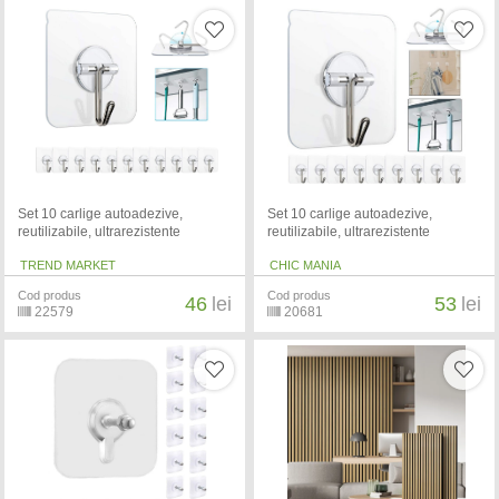
Set 10 carlige autoadezive,
Set 10 carlige autoadezive,
reutilizabile, ultrarezistente
reutilizabile, ultrarezistente
TREND MARKET
CHIC MANIA
Cod produs
Cod produs
46
lei
53
lei
22579
20681