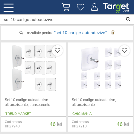
"set 10 carlige autoadezive"
rezultate pentru:
Set 10 carlige autoadezive
Set 10 carlige autoadezive,
ultrarezistente, transparente
ultrarezistente
TREND MARKET
CHIC MANIA
Cod produs
Cod produs
46
lei
46
lei
27940
27218