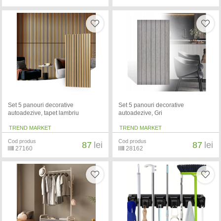
Set 5 panouri decorative
Set 5 panouri decorative
autoadezive, tapet lambriu
autoadezive, Gri
TREND MARKET
TREND MARKET
Cod produs
Cod produs
87
lei
87
lei
27160
28162