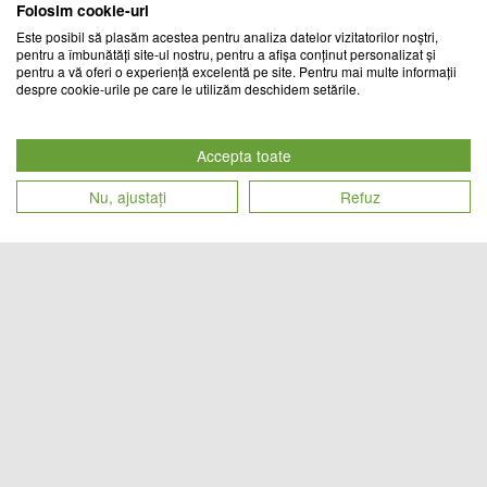
Folosim cookie-uri
Este posibil să plasăm acestea pentru analiza datelor vizitatorilor noștri,
pentru a îmbunătăți site-ul nostru, pentru a afișa conținut personalizat și
pentru a vă oferi o experiență excelentă pe site. Pentru mai multe informații
despre cookie-urile pe care le utilizăm deschidem setările.
Set 3 Covorase de baie FizioTab,
Set 3 covorase antiderapante de
antiderapante, Model pene
baie, Gold/Black
Accepta toate
MANOOK EXIM
CHIC MANIA
Nu, ajustați
Refuz
Cod produs
Cod produs
79
lei
109
lei
20416
20803
Set 3 covorase antiderapante de
Set 3 covorase antiderapante de
baie, Stones
baie, Star Fish