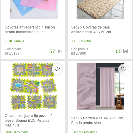
Covoras antiaderent din silicon
Set 2 x Covoras de baie
pentru framantarea aluatului
antiderapant, 40 x 60 cm
CHIC MANIA
CHIC MANIA
Cod produs
Cod produs
57
lei
65
lei
15187
27860
Covoras de joaca tip puzzle 9
Set 2 x Perdea Roz 140x260 cm,
piese, Spuma EVA, Pista de
Banda pentru sina
masinute
MANOOK EXIM
TREND MARKET