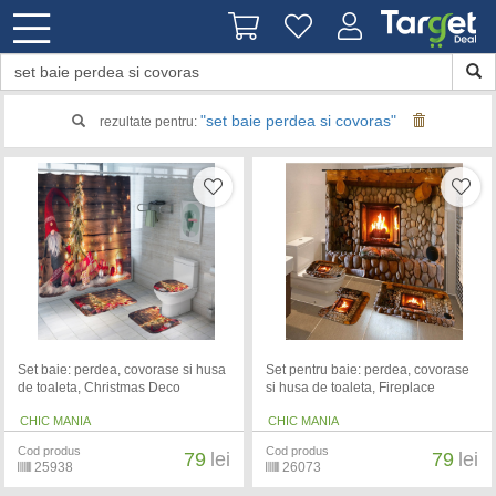
"set baie perdea si covoras"
rezultate pentru:
Set baie: perdea, covorase si husa
Set pentru baie: perdea, covorase
de toaleta, Christmas Deco
si husa de toaleta, Fireplace
CHIC MANIA
CHIC MANIA
Cod produs
Cod produs
79
lei
79
lei
25938
26073