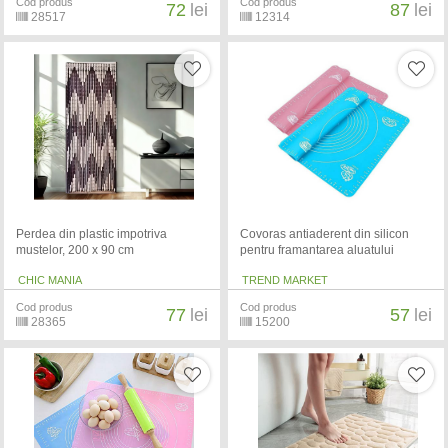
Cod produs
Cod produs
72
lei
87
lei
28517
12314
Perdea din plastic impotriva
Covoras antiaderent din silicon
mustelor, 200 x 90 cm
pentru framantarea aluatului
CHIC MANIA
TREND MARKET
Cod produs
Cod produs
77
lei
57
lei
28365
15200