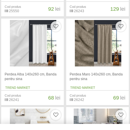
Cod produs
Cod produs
92
lei
129
lei
25550
26243
Perdea Alba 140x260 cm, Banda
Perdea Maro 140x260 cm, Banda
pentru sina
pentru sina
TREND MARKET
TREND MARKET
Cod produs
Cod produs
68
lei
69
lei
26241
26242