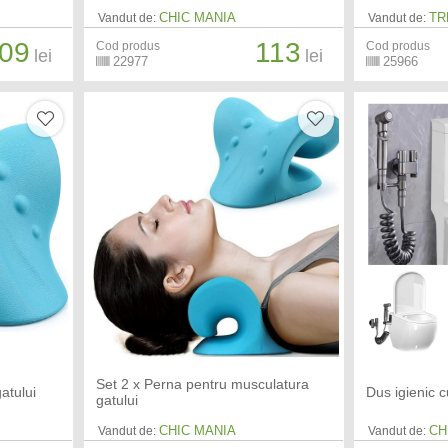
CHIC MANIA
TR
Vandut de:
Vandut de:
09
113
Cod produs
Cod produs
lei
lei
22977
25966
Set 2 x Perna pentru musculatura
atului
Dus igienic c
gatului
CHIC MANIA
CH
Vandut de:
Vandut de: