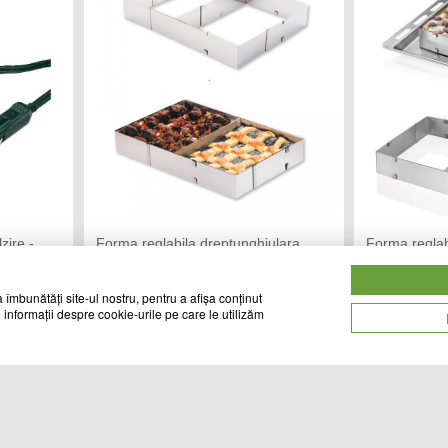
zire -
Forma reglabila dreptunghiulara
Forma reglab
pentru prajituri
pentru prajitu
CHIC MANIA
A3
Vandut de:
Vandut de:
 îmbunătăți site-ul nostru, pentru a afișa conținut
 informații despre cookie-urile pe care le utilizăm
65
69
Cod produs
Cod produs
lei
lei
21086
28033