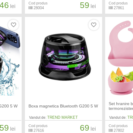
46
59
Cod produs
Cod produs
lei
lei
28004
27861
Set hranire 
 G200 5 W
Boxa magnetica Bluetooth G200 5 W
termorezisten
TREND MARKET
TR
Vandut de:
Vandut de:
59
69
Cod produs
Cod produs
lei
lei
27616
27802