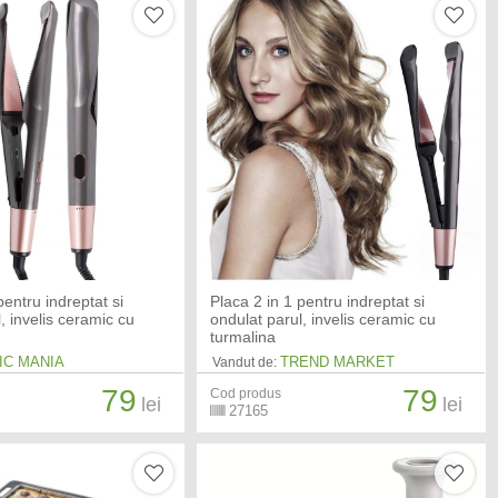
pentru indreptat si
Placa 2 in 1 pentru indreptat si
, invelis ceramic cu
ondulat parul, invelis ceramic cu
turmalina
IC MANIA
TREND MARKET
Vandut de:
79
79
Cod produs
lei
lei
27165