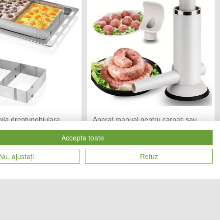
ila dreptunghiulara
Aparat manual pentru carnati sau
ri
chiftele
Accepta toate
 SMART
CATOL TEAM
Vandut de:
Nu, ajustați
Refuz
69
69
Cod produs
lei
lei
27377