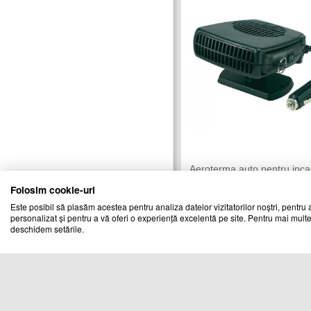
Aeroterma auto pentru incal
dezaburire
Folosim cookie-uri
CHIC MANIA
Vandut de:
Este posibil să plasăm acestea pentru analiza datelor vizitatorilor noștri, pentru a
personalizat și pentru a vă oferi o experiență excelentă pe site. Pentru mai multe
Cod produs
deschidem setările.
05560