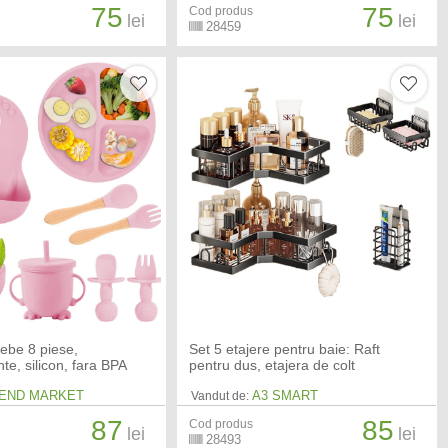
75
75
Cod produs
lei
lei
28459
bebe 8 piese,
Set 5 etajere pentru baie: Raft
te, silicon, fara BPA
pentru dus, etajera de colt
END MARKET
A3 SMART
Vandut de:
87
85
Cod produs
lei
lei
28493