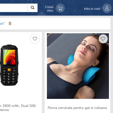
Cosul
Intra in cont
meu
ani"
tar 2800 mAh, Dual SIM,
Perna cervicala pentru gat si coloana
nterna