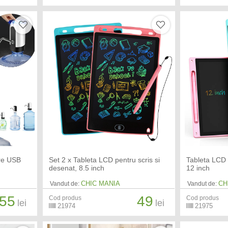
are USB
Set 2 x Tableta LCD pentru scris si
Tableta LCD 
desenat, 8.5 inch
12 inch
CHIC MANIA
CH
Vandut de:
Vandut de:
55
49
Cod produs
Cod produs
lei
lei
21974
21975