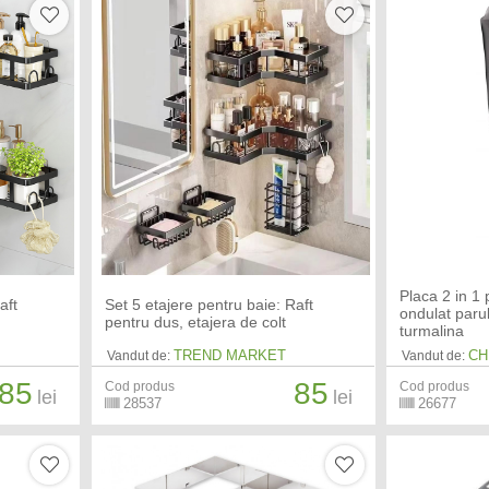
Placa 2 in 1 
aft
Set 5 etajere pentru baie: Raft
ondulat parul
pentru dus, etajera de colt
turmalina
TREND MARKET
CH
Vandut de:
Vandut de:
85
85
Cod produs
Cod produs
lei
lei
28537
26677