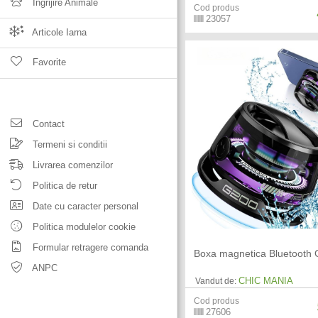
Ingrijire Animale
Cod produs
23057
Articole Iarna
Favorite
Contact
Termeni si conditii
Livrarea comenzilor
Politica de retur
Date cu caracter personal
Politica modulelor cookie
Formular retragere comanda
Boxa magnetica Bluetooth
ANPC
CHIC MANIA
Vandut de:
Cod produs
27606