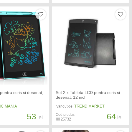
pentru scris si desenat,
Set 2 x Tableta LCD pentru scris si
desenat, 12 inch
IC MANIA
TREND MARKET
Vandut de:
53
64
Cod produs
lei
lei
25732