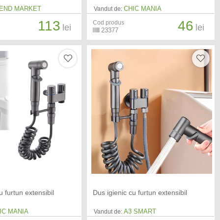
END MARKET
CHIC MANIA
Vandut de:
113
46
Cod produs
lei
lei
23377
u furtun extensibil
Dus igienic cu furtun extensibil
IC MANIA
A3 SMART
Vandut de: