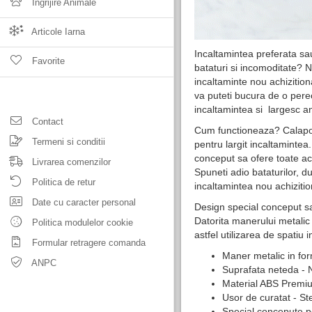
Ingrijire Animale
Articole Iarna
Incaltamintea preferata sa
Favorite
bataturi si incomoditate? 
incaltaminte nou achizitio
va puteti bucura de o per
incaltamintea si largesc a
Contact
Cum functioneaza? Calapod 
Termeni si conditii
pentru largit incaltamintea.
conceput sa ofere toate ace
Livrarea comenzilor
Spuneti adio bataturilor, du
Politica de retur
incaltamintea nou achiziti
Date cu caracter personal
Design special conceput sa 
Datorita manerului metalic 
Politica modulelor cookie
astfel utilizarea de spatiu 
Formular retragere comanda
Maner metalic in fo
ANPC
Suprafata neteda - N
Material ABS Premium
Usor de curatat - St
Special concepute p