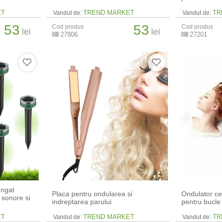
ET
TREND MARKET
TR
Vandut de:
Vandut de:
53
53
Cod produs
Cod produs
lei
lei
27806
27201
ungat
Placa pentru ondularea si
Ondulator ce
e sonore si
indreptarea parului
pentru bucle
ET
TREND MARKET
TR
Vandut de:
Vandut de: