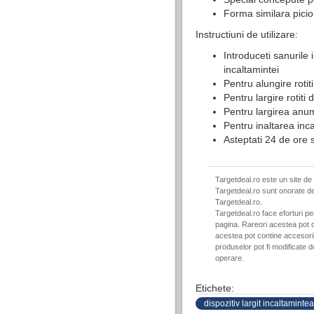
Forma similara picio
Instructiuni de utilizare:
Introduceti sanurile i
incaltamintei
Pentru alungire roti
Pentru largire rotit
Pentru largirea anum
Pentru inaltarea inc
Asteptati 24 de ore s
Targetdeal.ro este un site de
Targetdeal.ro sunt onorate de
Targetdeal.ro.
Targetdeal.ro face eforturi p
pagina. Rareori acestea pot c
acestea pot contine accesorii 
produselor pot fi modificate 
operare.
Etichete:
dispozitiv largit incaltamintea