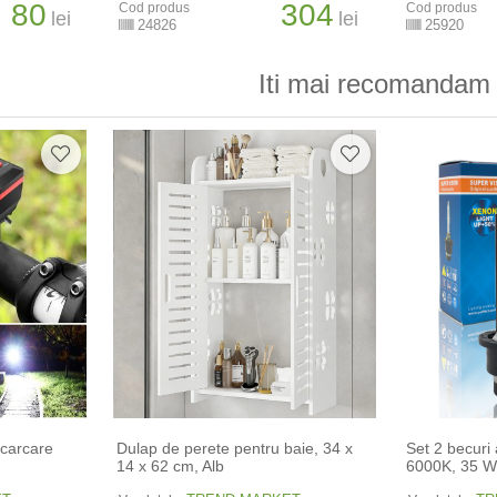
80
304
Cod produs
Cod produs
lei
lei
24826
25920
Iti mai recomandam 
ncarcare
Dulap de perete pentru baie, 34 x
Set 2 becuri
14 x 62 cm​, Alb
6000K, 35 