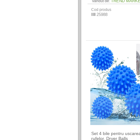
TREND MARK
Vandut de:
Cod produs
25988
Set 4 bile pentru uscare
rufelor, Dryer Balls