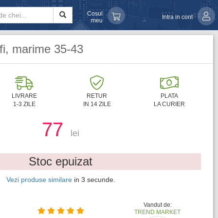
Cosul
Intra in cont
meu
ofi, marime 35-43
LIVRARE
RETUR
PLATA
1-3 ZILE
IN 14 ZILE
LA CURIER
77
lei
Stoc epuizat
Vezi produse similare
in
1
secunde.
Vandut de:
TREND MARKET