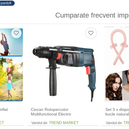
 pantofi
Cumparate frecvent imp
mflat
Ciocan Rotopercutor
Set 3 x dispo
Multifunctional Electric
bucle natural
ET
TREND MARKET
TR
Vandut de:
Vandut de: