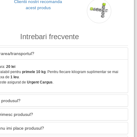
Clientii nostri recomanda
acest produs
Intrebari frecvente
vrarea/transportul?
ara:
20 lei
valabil pentru
primele 10 kg
. Pentru fiecare kilogram suplimentar se mai
axa de
1 leu
.
este asigurat de
Urgent Cargus
.
 produsul?
primesc produsul?
nu imi place produsul?