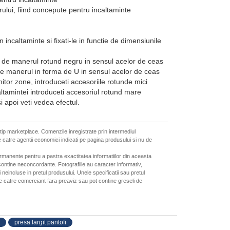
rului, fiind concepute pentru incaltaminte
n incaltaminte si fixati-le in functie de dimensiunile
ti de manerul rotund negru in sensul acelor de ceas
i de manerul in forma de U in sensul acelor de ceas
itor zone, introduceti accesoriile rotunde mici
altamintei introduceti accesoriul rotund mare
i apoi veti vedea efectul.
 tip marketplace. Comenzile inregistrate prin intermediul
 catre agentii economici indicati pe pagina produsului si nu de
ermanente pentru a pastra exactitatea informatiilor din aceasta
ontine neconcordante. Fotografiile au caracter informativ,
neincluse in pretul produsului. Unele specificatii sau pretul
de catre comerciant fara preaviz sau pot contine greseli de
presa largit pantofi