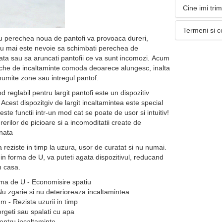
Cine imi tri
Termeni si c
u perechea noua de pantofi va provoaca dureri,
Nu mai este nevoie sa schimbati perechea de
nata sau sa aruncati pantofii ce va sunt incomozi. Acum
eche de incaltaminte comoda deoarece alungesc, inalta
numite zone sau intregul pantof.
reglabil pentru largit pantofi este un dispozitiv
 Acest dispozitgiv de largit incaltamintea este special
ste functii intr-un mod cat se poate de usor si intuitiv!
rerilor de picioare si a incomoditatii create de
onata
reziste in timp la uzura, usor de curatat si nu numai.
in forma de U, va puteti agata dispozitivul, reducand
in casa.
rma de U - Economisire spatiu
u zgarie si nu deterioreaza incaltamintea
 - Rezista uzurii in timp
ergeti sau spalati cu apa
entru incaltaminte