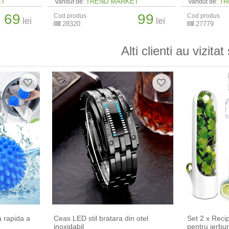
ET
TREND MARKET
TR
Vandut de:
Vandut de:
69
99
Cod produs
Cod produs
lei
lei
28320
27779
Alti clienti au vizitat 
a rapida a
Ceas LED stil bratara din otel
Set 2 x Reci
inoxidabil
pentru ierbur