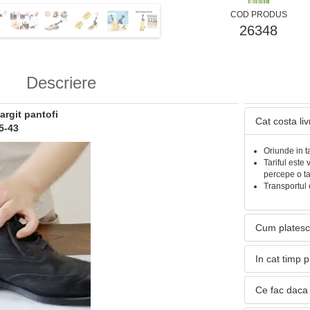
COD PRODUS
26348
Descriere
argit pantofi
Cat costa li
5-43
Oriunde in t
Tariful este 
percepe o t
Transportul 
Cum platesc
In cat timp 
Ce fac daca 