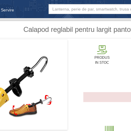
 Servire
& Bebe
Calapod reglabil pentru largit pant
PRODUS
IN STOC