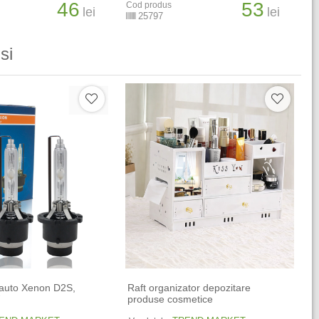
46
53
Cod produs
lei
lei
25797
si
 auto Xenon D2S,
Raft organizator depozitare
W
produse cosmetice