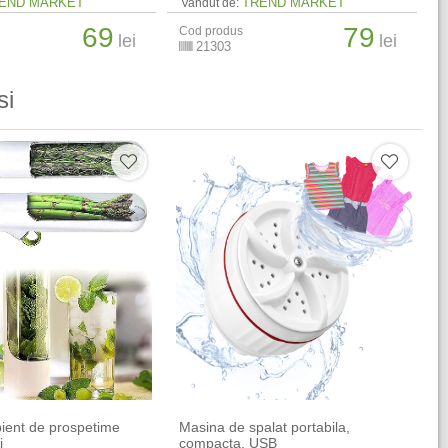
END MARKET
TREND MARKET
Vandut de:
69
79
Cod produs
lei
lei
21303
si
pient de prospetime
Masina de spalat portabila,
i
compacta, USB