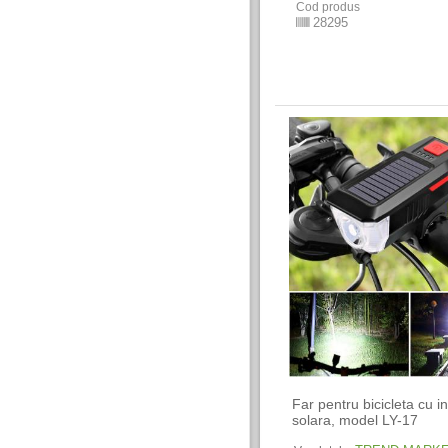
Cod produs
28295
Far pentru bicicleta cu i
solara, model LY-17