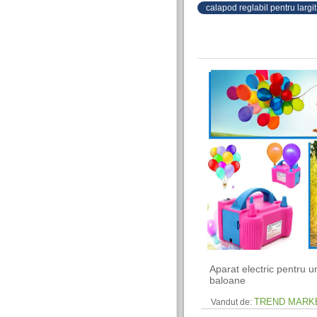
calapod reglabil pentru largit
Aparat electric pentru u
baloane
TREND MARK
Vandut de: