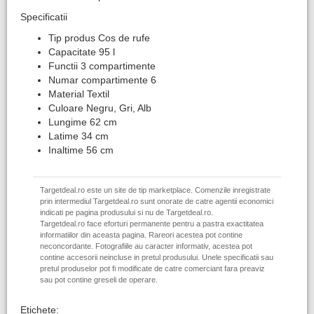
Specificatii
Tip produs Cos de rufe
Capacitate 95 l
Functii 3 compartimente
Numar compartimente 6
Material Textil
Culoare Negru, Gri, Alb
Lungime 62 cm
Latime 34 cm
Inaltime 56 cm
Targetdeal.ro este un site de tip marketplace. Comenzile inregistrate
prin intermediul Targetdeal.ro sunt onorate de catre agentii economici
indicati pe pagina produsului si nu de Targetdeal.ro.
Targetdeal.ro face eforturi permanente pentru a pastra exactitatea
informatiilor din aceasta pagina. Rareori acestea pot contine
neconcordante. Fotografiile au caracter informativ, acestea pot
contine accesorii neincluse in pretul produsului. Unele specificatii sau
pretul produselor pot fi modificate de catre comerciant fara preaviz
sau pot contine greseli de operare.
Etichete: