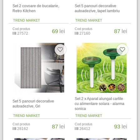
​Set 2 covoare de bucatarie,
Set 5 panouri decorative
Retro Kitchen
autoadezive, tapet lambriu
TREND MARKET
TREND MARKET
Cod produs
Cod produs
69
lei
87
lei
27572
27160
Set 2 x Aparat alungat cartite
Set 5 panouri decorative
cu alimentare solara - alarma
autoadezive, Gri
sonica
TREND MARKET
TREND MARKET
Cod produs
Cod produs
87
lei
93
lei
28162
26412