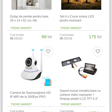
Dulap de perete pentru baie,
Set 4 x Cruce solara LED
34 x 14 x 62 cm​, Alb
pentru mormant
TREND MARKET
TREND MARKET
Cod produs
Cod produs
99
lei
175
lei
28320
28338
Suport numar inmatriculare cu
Camera de Supraveghere HD
camera video marsarier +
IP WiFi de la 360Eye PRO
Display pliabil LCD TFT 4.3"
TREND MARKET
TREND MARKET
Cod produs
Cod produs