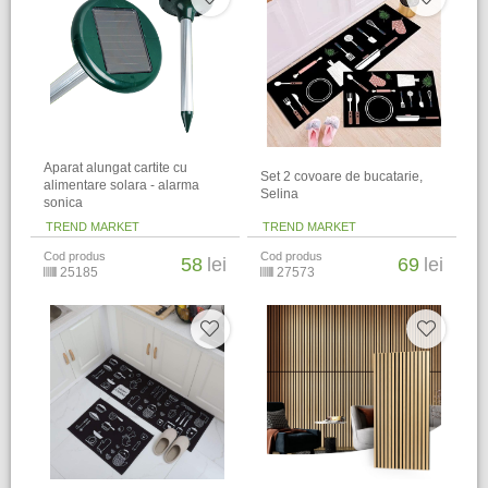
Aparat alungat cartite cu
​Set 2 covoare de bucatarie,
alimentare solara - alarma
Selina
sonica
TREND MARKET
TREND MARKET
Cod produs
Cod produs
58
lei
69
lei
25185
27573