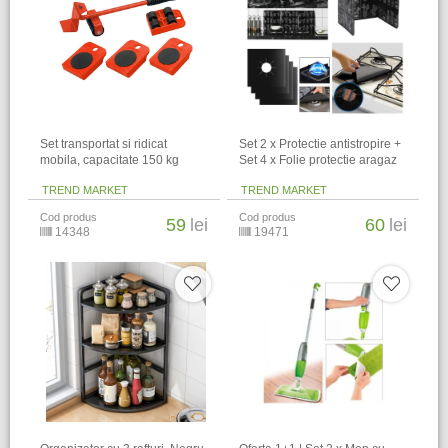
Set transportat si ridicat
Set 2 x Protectie antistropire +
mobila, capacitate 150 kg
Set 4 x Folie protectie aragaz
TREND MARKET
TREND MARKET
Cod produs
Cod produs
59
lei
60
lei
14348
19471