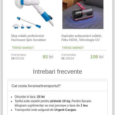
Mop rotativ profesionist
Aspirator antiacarieni saltele,
Hurricane Spin Scrubber
Filtru HEPA, Tehnologie UV
TREND MARKET
TREND MARKET
Cod produs
Cod produs
93
lei
109
lei
04230
24818
Intrebari frecvente
Cat costa livrarea/transportul?
Oriunde in tara:
20 lei
Tariful este valabil pentru
primele 10 kg
. Pentru fiecare
kilogram suplimentar se mai percepe o taxa de
1 leu
.
Transportul este asigurat de
Urgent Cargus
.