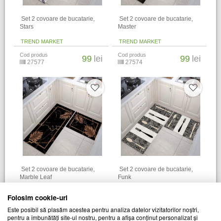
​ Set 2 covoare de bucatarie,
​ Set 2 covoare de bucatarie,
Stars
Master
TREND MARKET
TREND MARKET
Cod produs
Cod produs
99
lei
99
lei
27577
27574
​ Set 2 covoare de bucatarie,
​ Set 2 covoare de bucatarie,
Marble Leaf
Funk
TREND MARKET
TREND MARKET
Folosim cookie-uri
Cod produs
Cod produs
99
lei
99
lei
Este posibil să plasăm acestea pentru analiza datelor vizitatorilor noștri,
27580
27579
pentru a îmbunătăți site-ul nostru, pentru a afișa conținut personalizat și