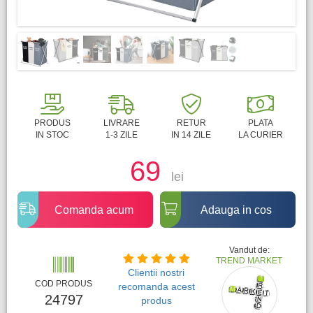
PRODUS
LIVRARE
RETUR
PLATA
IN STOC
1-3 ZILE
IN 14 ZILE
LA CURIER
69
lei
Comanda acum
Adauga in cos
Vandut de:
TREND MARKET
Clientii nostri
COD PRODUS
recomanda acest
24797
produs