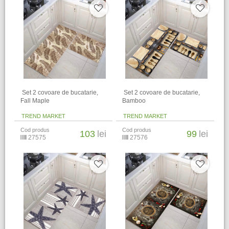
​ Set 2 covoare de bucatarie,
​ Set 2 covoare de bucatarie,
Fall Maple
Bamboo
TREND MARKET
TREND MARKET
Cod produs
Cod produs
103
lei
99
lei
27575
27576