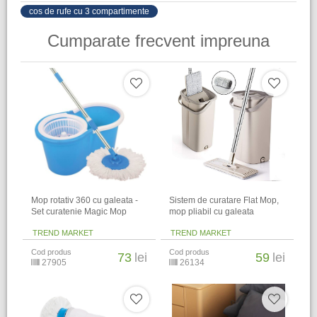
cos de rufe cu 3 compartimente
Cumparate frecvent impreuna
Mop rotativ 360 cu galeata -
Sistem de curatare Flat Mop,
Set curatenie Magic Mop
mop pliabil cu galeata
TREND MARKET
TREND MARKET
Cod produs
Cod produs
73
lei
59
lei
27905
26134