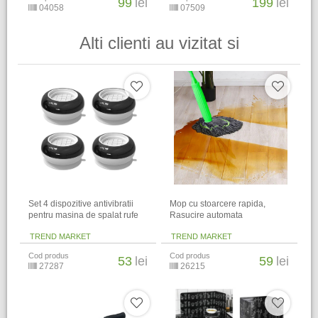
99
lei
199
lei
04058
07509
Alti clienti au vizitat si
Set 4 dispozitive antivibratii
Mop cu stoarcere rapida,
pentru masina de spalat rufe
Rasucire automata
TREND MARKET
TREND MARKET
Cod produs
Cod produs
53
lei
59
lei
27287
26215