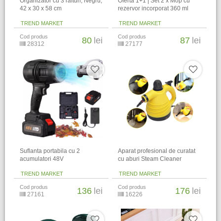
Organizator cu 3 rafturi, Negru,
Oferta 1+1 | Set 2 x Mop cu
42 x 30 x 58 cm
rezervor incorporat 360 ml
TREND MARKET
TREND MARKET
Cod produs
Cod produs
80
lei
87
lei
28312
27177
Suflanta portabila cu 2
Aparat profesional de curatat
acumulatori 48V
cu aburi Steam Cleaner
TREND MARKET
TREND MARKET
Cod produs
Cod produs
136
lei
176
lei
27161
16226