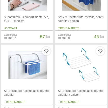
Suport birou 5 compartimente, Alb,
Set 2 x Uscator rufe, metalic, pentru
49 x 10 x 20 cm
calorifer/ balcon
A3 SMART
TREND MARKET
Cod produs
Cod produs
57
lei
46
lei
28157
20258
Set uscatoare rufe metalice pentru
Set uscatoare rufe metalice pentru
calorifer
calorifer / balcon
TREND MARKET
TREND MARKET