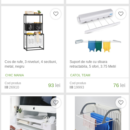
Cos de rufe, 3 niveluri, 4 sectiuni,
Suport de rufe cu sfoara
metal, negru
retractabila, 5 sfori, 3.75 Metri
CHIC MANIA
CATOL TEAM
Cod produs
Cod produs
93
lei
76
lei
26910
19993