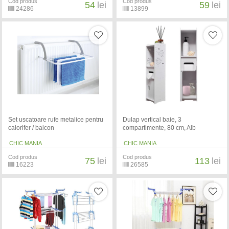
Cod produs
Cod produs
54
lei
59
lei
24286
13899
Set uscatoare rufe metalice pentru
Dulap vertical baie, 3
calorifer / balcon
compartimente, 80 cm, Alb
CHIC MANIA
CHIC MANIA
Cod produs
Cod produs
75
lei
113
lei
16223
26585