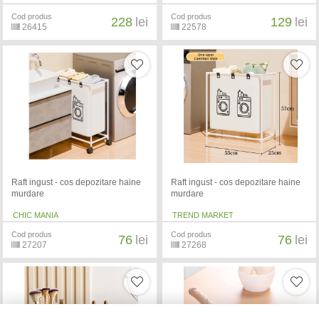
Cod produs
Cod produs
228
lei
129
lei
26415
22578
Raft ingust - cos depozitare haine
Raft ingust - cos depozitare haine
murdare
murdare
CHIC MANIA
TREND MARKET
Cod produs
Cod produs
76
lei
76
lei
27207
27268