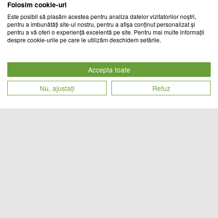
Folosim cookie-uri
Este posibil să plasăm acestea pentru analiza datelor vizitatorilor noștri,
pentru a îmbunătăți site-ul nostru, pentru a afișa conținut personalizat și
pentru a vă oferi o experiență excelentă pe site. Pentru mai multe informații
despre cookie-urile pe care le utilizăm deschidem setările.
Organizator cosmetice, 34.5 x 14.7
Tigaie antiaderenta cu 4
x 14.3 cm
compartimente
Accepta toate
CHIC MANIA
TREND MARKET
Nu, ajustați
Refuz
Cod produs
Cod produs
69
lei
76
lei
23968
24246
Caserola electrica cu 2
Raft metalic pentru scule si unelte,
compartimente pentru incalzit
4 compartimente
alimente