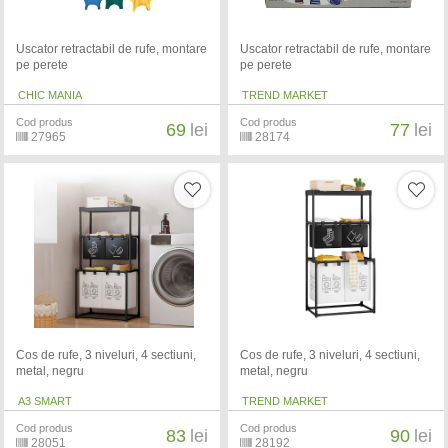
Uscator retractabil de rufe, montare
Uscator retractabil de rufe, montare
pe perete
pe perete
CHIC MANIA
TREND MARKET
Cod produs
Cod produs
69
lei
77
lei
27965
28174
Cos de rufe, 3 niveluri, 4 sectiuni,
Cos de rufe, 3 niveluri, 4 sectiuni,
metal, negru
metal, negru
A3 SMART
TREND MARKET
Cod produs
Cod produs
83
lei
90
lei
28051
28192