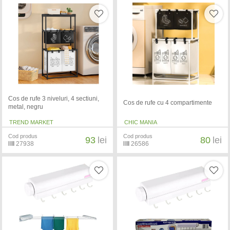
Cos de rufe 3 niveluri, 4 sectiuni,
Cos de rufe cu 4 compartimente
metal, negru
TREND MARKET
CHIC MANIA
Cod produs
Cod produs
93
lei
80
lei
27938
26586