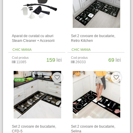
Aparat de curatat cu aburi
​Set 2 covoare de bucatarie,
Steam Cleaner + Accesorii
Retro Kitchen
CHIC MANIA
CHIC MANIA
Cod produs
Cod produs
159
lei
69
lei
11085
26033
​Set 2 covoare de bucatarie,
​Set 2 covoare de bucatarie,
CFD-5
Selina