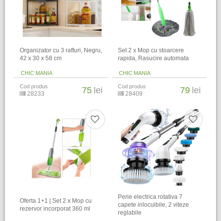
Organizator cu 3 rafturi, Negru,
Set 2 x Mop cu stoarcere
42 x 30 x 58 cm
rapida, Rasucire automata
CHIC MANIA
CHIC MANIA
Cod produs
Cod produs
75
lei
79
lei
28233
28409
Perie electrica rotativa 7
Oferta 1+1 | Set 2 x Mop cu
capete inlocuibile, 2 viteze
rezervor incorporat 360 ml
reglabile