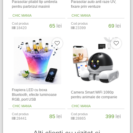
Parasolar pliabil tip umbrela
Parasolar auto anti raze UV,
pentru parbrizul masinii
fixare prin ventuze
CHIC MANIA
CHIC MANIA
Cod produs
Cod produs
65
lei
69
lei
18420
23399
Frapiera LED cu boxa
Camera Smart WiFi 1080p
Bluetooth, efecte luminoase
pentru animale de companie
RGB, port USB
CHIC MANIA
CHIC MANIA
Cod produs
Cod produs
85
lei
399
lei
28441
28865