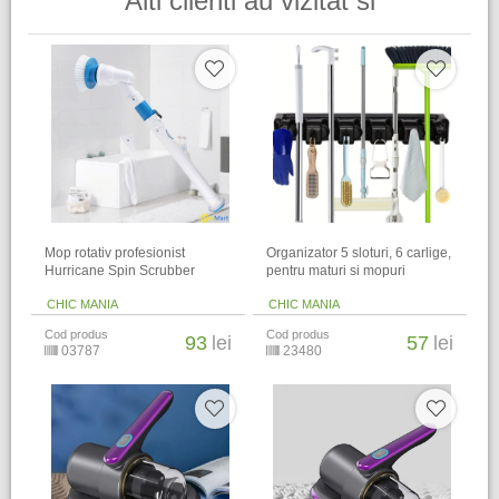
Alti clienti au vizitat si
Mop rotativ profesionist
Organizator 5 sloturi, 6 carlige,
Hurricane Spin Scrubber
pentru maturi si mopuri
CHIC MANIA
CHIC MANIA
Cod produs
Cod produs
93
lei
57
lei
03787
23480