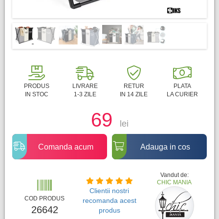
PRODUS
LIVRARE
RETUR
PLATA
IN STOC
1-3 ZILE
IN 14 ZILE
LA CURIER
69
lei
Comanda acum
Adauga in cos
Vandut de:
CHIC MANIA
Clientii nostri
COD PRODUS
recomanda acest
26642
produs