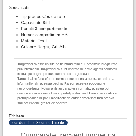
Specificatii
Tip produs Cos de rufe
Capacitate 95 l
Functii 3 compartimente
Numar compartimente 6
Material Textil
Culoare Negru, Gri, Alb
Targetdeal.ro este un site de tip marketplace. Comenzile inregistrate
prin intermediul Targetdeal.ro sunt onorate de catre agentii economici
indicati pe pagina produsului si nu de Targetdeal.ro.
Targetdeal.ro face eforturi permanente pentru a pastra exactitatea
informatiilor din aceasta pagina. Rareori acestea pot contine
neconcordante. Fotografiile au caracter informativ, acestea pot
contine accesorii neincluse in pretul produsului. Unele specificatii sau
pretul produselor pot fi modificate de catre comerciant fara preaviz
sau pot contine greseli de operare.
Etichete:
cos de rufe cu 3 compartimente
Cumparate frecvent impreuna