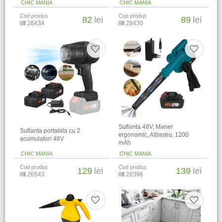
CHIC MANIA
CHIC MANIA
Cod produs
Cod produs
82
lei
89
lei
26434
28430
Suflanta 48V, Maner
Suflanta portabila cu 2
ergonomic, Albastru, 1200
acumulatori 48V
mAh
CHIC MANIA
CHIC MANIA
Cod produs
Cod produs
129
lei
139
lei
26543
26396