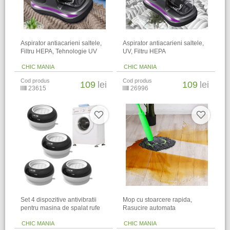
Aspirator antiacarieni saltele,
Aspirator antiacarieni saltele,
Filtru HEPA, Tehnologie UV
UV, Filtru HEPA
CHIC MANIA
CHIC MANIA
Cod produs
Cod produs
109
lei
109
lei
23615
26996
Set 4 dispozitive antivibratii
Mop cu stoarcere rapida,
pentru masina de spalat rufe
Rasucire automata
CHIC MANIA
CHIC MANIA