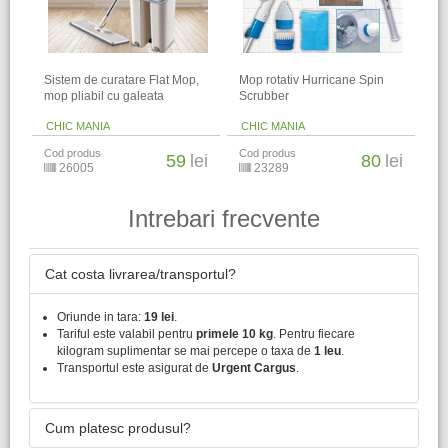
Sistem de curatare Flat Mop,
Mop rotativ Hurricane Spin
mop pliabil cu galeata
Scrubber
CHIC MANIA
CHIC MANIA
Cod produs
Cod produs
59
lei
80
lei
26005
23289
Intrebari frecvente
Cat costa livrarea/transportul?
Oriunde in tara:
19 lei
.
Tariful este valabil pentru
primele 10 kg
. Pentru fiecare
kilogram suplimentar se mai percepe o taxa de
1 leu
.
Transportul este asigurat de
Urgent Cargus
.
Cum platesc produsul?