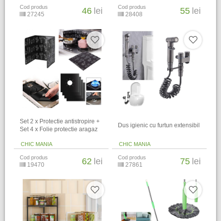
Cod produs
Cod produs
46
lei
55
lei
27245
28408
Set 2 x Protectie antistropire +
Dus igienic cu furtun extensibil
Set 4 x Folie protectie aragaz
CHIC MANIA
CHIC MANIA
Cod produs
Cod produs
62
lei
75
lei
19470
27861