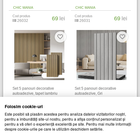
CHIC MANIA
CHIC MANIA
Cod produs
Cod produs
69
lei
69
lei
26032
26031
Set 5 panouri decorative
Set 5 panouri decorative
autoadezive, tapet lambriu
autoadezive, Gri
CHIC MANIA
CHIC MANIA
Folosim cookie-uri
Cod produs
Cod produs
79
lei
79
lei
Este posibil să plasăm acestea pentru analiza datelor vizitatorilor noștri,
26877
28127
pentru a îmbunătăți site-ul nostru, pentru a afișa conținut personalizat și
pentru a vă oferi o experiență excelentă pe site. Pentru mai multe informații
despre cookie-urile pe care le utilizăm deschidem setările.