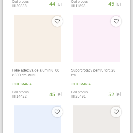
Cod produs
Cod produs
44
lei
45
lei
20838
11898
Folie adeziva de aluminiu, 60
Suport rotativ pentru tort, 28
x 300 cm, Auriu
cm
CHIC MANIA
CHIC MANIA
Cod produs
Cod produs
45
lei
52
lei
14422
25491