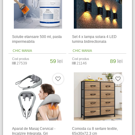
Solutie etansare 500 ml, pasta
Set 4 x lampa solara 4 LED
impermeabila
lumina bidirectionala
CHIC MANIA
CHIC MANIA
Cod produs
Cod produs
59
lei
89
lei
27539
21146
Aparat de Masaj Cervical -
Comoda cu 8 sertare textile,
Incalzire Integrata, Gri
65x30x72.3 cm