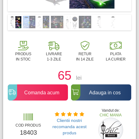
PRODUS
LIVRARE
RETUR
PLATA
IN STOC
1-3 ZILE
IN 14 ZILE
LA CURIER
65
lei
Comanda acum
Adauga in cos
Vandut de:
CHIC MANIA
Clientii nostri
COD PRODUS
recomanda acest
18403
produs