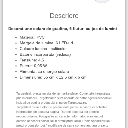
Descriere
Decoratiune solara de gradina, 6 fluturi cu joc de lumini
Material: PVC
Margele de lumina: 6 LED-uri
Culoare lumina: multicolor
Baterie incorporata (inclusa)
Tensiune: 4,5
Putere: 0,05 W
Alimentat cu energie solara
Dimensiune: 55 cm x 12.5 cm x 6 cm
Targetdeal.ro este un site de tip marketplace. Comenzile inregistrate
prin intermediul Targetdeal.ro sunt onorate de catre agentii economici
indicati pe pagina produsului si nu de Targetdeal.ro.
Targetdeal.ro face eforturi permanente pentru a pastra exactitatea
informatiilor din aceasta pagina. Rareori acestea pot contine
neconcordante. Fotografiile au caracter informativ, acestea pot
contine accesorii neincluse in pretul produsului. Unele specificatii sau
pretul produselor pot fi modificate de catre comerciant fara preaviz