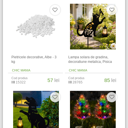
Pietricele decorative, Albe - 3
Lampa solara de gradina,
kg
decoratiune metalica, Pisica
CHIC MANIA
CHIC MANIA
Cod produs
Cod produs
57
lei
85
lei
15322
28765