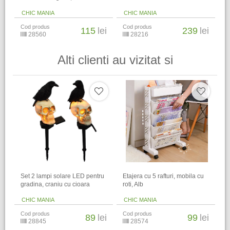
CHIC MANIA
CHIC MANIA
Cod produs
Cod produs
115
lei
239
lei
28560
28216
Alti clienti au vizitat si
Set 2 lampi solare LED pentru
Etajera cu 5 rafturi, mobila cu
gradina, craniu cu cioara
roti, Alb
CHIC MANIA
CHIC MANIA
Cod produs
Cod produs
89
lei
99
lei
28845
28574