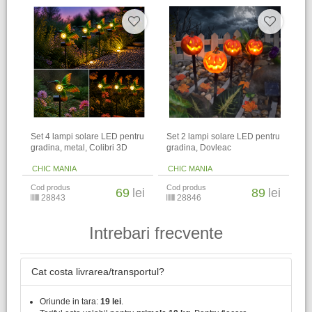
Set 4 lampi solare LED pentru
Set 2 lampi solare LED pentru
gradina, metal, Colibri 3D
gradina, Dovleac
CHIC MANIA
CHIC MANIA
Cod produs
Cod produs
69
lei
89
lei
28843
28846
Intrebari frecvente
Cat costa livrarea/transportul?
Oriunde in tara:
19 lei
.