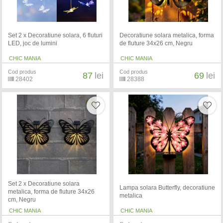
Set 2 x Decoratiune solara, 6 fluturi
Decoratiune solara metalica, forma
LED, joc de lumini
de fluture 34x26 cm, Negru
CHIC MANIA
CHIC MANIA
Cod produs
Cod produs
87
lei
69
lei
28402
28388
Set 2 x Decoratiune solara
Lampa solara Butterfly, decoratiune
metalica, forma de fluture 34x26
metalica
cm, Negru
CHIC MANIA
CHIC MANIA