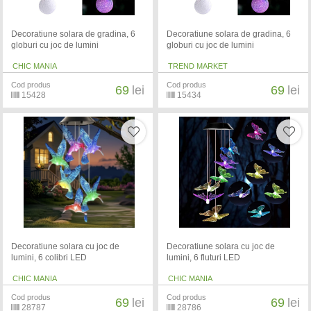
Decoratiune solara de gradina, 6
Decoratiune solara de gradina, 6
globuri cu joc de lumini
globuri cu joc de lumini
CHIC MANIA
TREND MARKET
Cod produs
Cod produs
69
lei
69
lei
15428
15434
Decoratiune solara cu joc de
Decoratiune solara cu joc de
lumini, 6 colibri LED
lumini, 6 fluturi LED
CHIC MANIA
CHIC MANIA
Cod produs
Cod produs
69
lei
69
lei
28787
28786