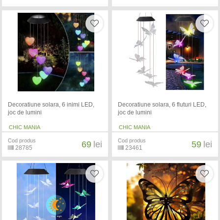
Decoratiune solara, 6 inimi LED,
Decoratiune solara, 6 fluturi LED,
joc de lumini
joc de lumini
CHIC MANIA
CHIC MANIA
Cod produs
Cod produs
69
lei
59
lei
28785
23461