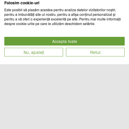
Folosim cookie-uri
Este posibil să plasăm acestea pentru analiza datelor vizitatorilor noștri,
pentru a îmbunătăți site-ul nostru, pentru a afișa conținut personalizat și
pentru a vă oferi o experiență excelentă pe site. Pentru mai multe informații
despre cookie-urile pe care le utilizăm deschidem setările.
Decoratiune luminoasa solara 5
Decoratiune luminoasa solara 5
acadele, 38 cm
acadele, 38 cm
Accepta toate
TREND MARKET
CHIC MANIA
Nu, ajustați
Refuz
Cod produs
Cod produs
53
lei
61
lei
25797
19554
Fantana arteziana plutitoare cu
Set 2 x Lampa solara de gradina,
incarcare solara
LED Multicolor, Zana