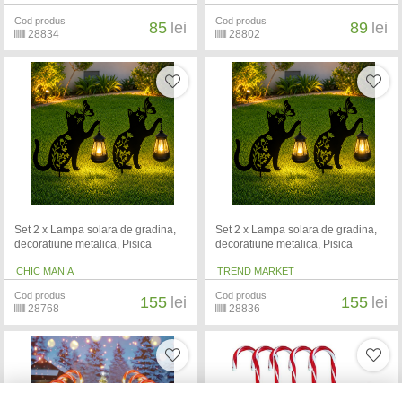
Cod produs
Cod produs
85
lei
89
lei
28834
28802
Set 2 x Lampa solara de gradina,
Set 2 x Lampa solara de gradina,
decoratiune metalica, Pisica
decoratiune metalica, Pisica
CHIC MANIA
TREND MARKET
Cod produs
Cod produs
155
lei
155
lei
28768
28836