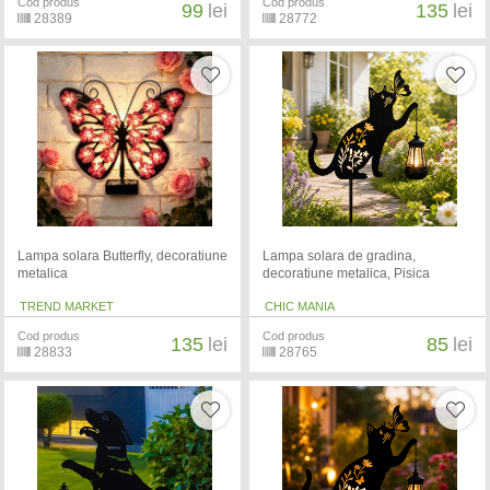
Cod produs
Cod produs
99
lei
135
lei
28389
28772
Lampa solara Butterfly, decoratiune
Lampa solara de gradina,
metalica
decoratiune metalica, Pisica
TREND MARKET
CHIC MANIA
Cod produs
Cod produs
135
lei
85
lei
28833
28765