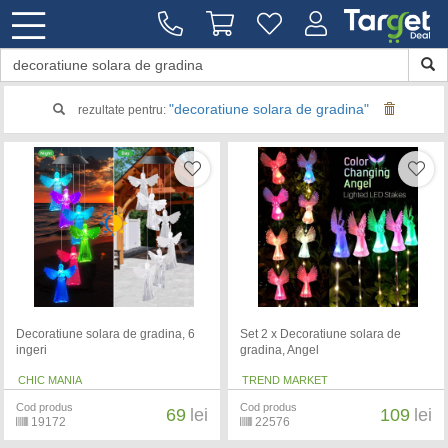
"decoratiune solara de gradina"
rezultate pentru:
Decoratiune solara de gradina, 6
Set 2 x Decoratiune solara de
ingeri
gradina, Angel
CHIC MANIA
TREND MARKET
Cod produs
Cod produs
69
lei
109
lei
19172
22576