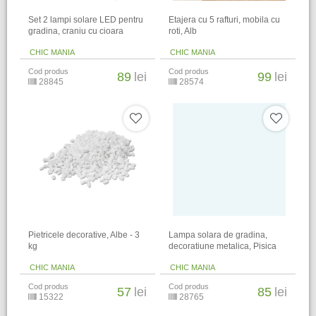
Set 2 lampi solare LED pentru
Etajera cu 5 rafturi, mobila cu
gradina, craniu cu cioara
roti, Alb
CHIC MANIA
CHIC MANIA
Cod produs
Cod produs
89
lei
99
lei
28845
28574
Pietricele decorative, Albe - 3
Lampa solara de gradina,
kg
decoratiune metalica, Pisica
CHIC MANIA
CHIC MANIA
Cod produs
Cod produs
57
lei
85
lei
15322
28765