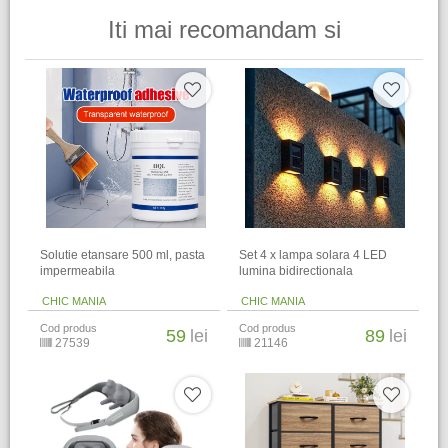
Iti mai recomandam si
Solutie etansare 500 ml, pasta
Set 4 x lampa solara 4 LED
impermeabila
lumina bidirectionala
CHIC MANIA
CHIC MANIA
Cod produs
Cod produs
59
lei
89
lei
27539
21146