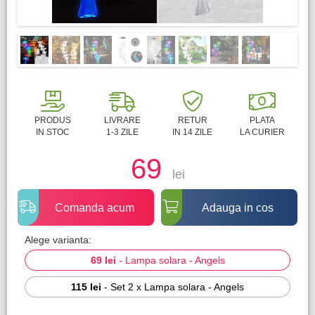
PRODUS
LIVRARE
RETUR
PLATA
IN STOC
1-3 ZILE
IN 14 ZILE
LA CURIER
69
lei
Comanda acum
Adauga in cos
Alege varianta:
69 lei
-
Lampa solara - Angels
115 lei
-
Set 2 x Lampa solara - Angels