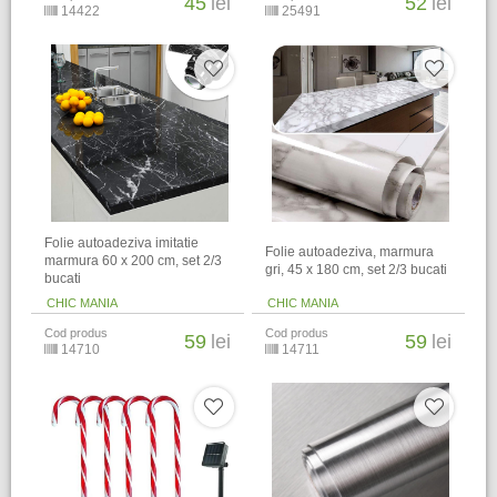
45
lei
52
lei
14422
25491
Folie autoadeziva imitatie
Folie autoadeziva, marmura
marmura 60 x 200 cm, set 2/3
gri, 45 x 180 cm, set 2/3 bucati
bucati
CHIC MANIA
CHIC MANIA
Cod produs
Cod produs
59
lei
59
lei
14710
14711