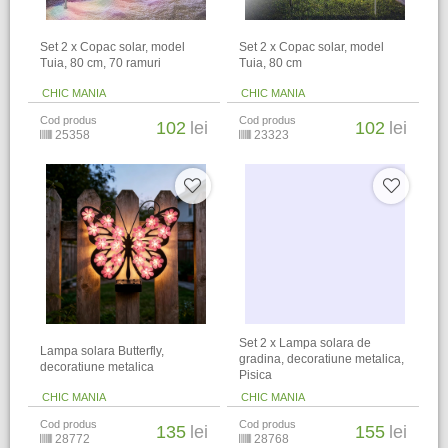
Set 2 x Copac solar, model
Set 2 x Copac solar, model
Tuia, 80 cm, 70 ramuri
Tuia, 80 cm
CHIC MANIA
CHIC MANIA
Cod produs
Cod produs
102
lei
102
lei
25358
23323
Set 2 x Lampa solara de
Lampa solara Butterfly,
gradina, decoratiune metalica,
decoratiune metalica
Pisica
CHIC MANIA
CHIC MANIA
Cod produs
Cod produs
135
lei
155
lei
28772
28768