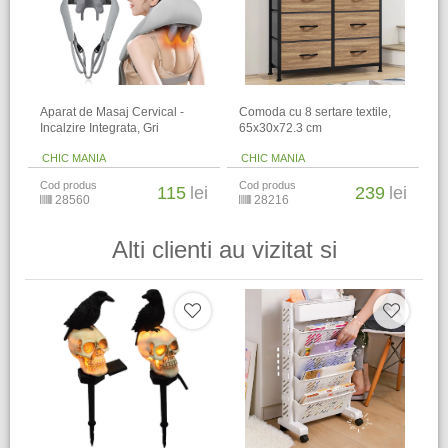
Aparat de Masaj Cervical -
Comoda cu 8 sertare textile,
Incalzire Integrata, Gri
65x30x72.3 cm
CHIC MANIA
CHIC MANIA
Cod produs
Cod produs
115
lei
239
lei
28560
28216
Alti clienti au vizitat si