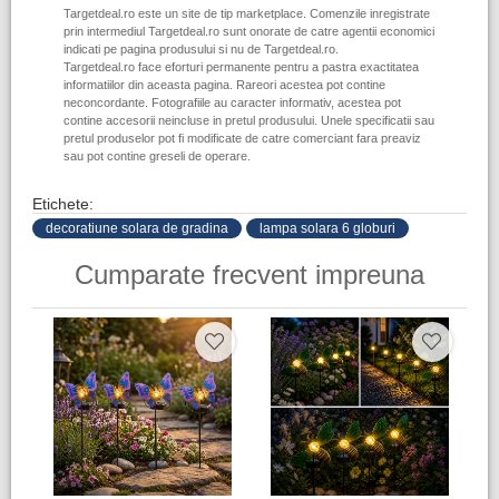
Targetdeal.ro este un site de tip marketplace. Comenzile inregistrate
prin intermediul Targetdeal.ro sunt onorate de catre agentii economici
indicati pe pagina produsului si nu de Targetdeal.ro.
Targetdeal.ro face eforturi permanente pentru a pastra exactitatea
informatiilor din aceasta pagina. Rareori acestea pot contine
neconcordante. Fotografiile au caracter informativ, acestea pot
contine accesorii neincluse in pretul produsului. Unele specificatii sau
pretul produselor pot fi modificate de catre comerciant fara preaviz
sau pot contine greseli de operare.
Etichete:
decoratiune solara de gradina
lampa solara 6 globuri
Cumparate frecvent impreuna