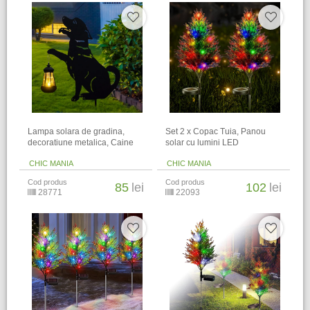
Lampa solara de gradina,
Set 2 x Copac Tuia, Panou
decoratiune metalica, Caine
solar cu lumini LED
CHIC MANIA
CHIC MANIA
Cod produs
Cod produs
85
lei
102
lei
28771
22093