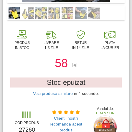
PRODUS
LIVRARE
RETUR
PLATA
IN STOC
1-3 ZILE
IN 14 ZILE
LA CURIER
58
lei
Stoc epuizat
Vezi produse similare
in
4
secunde.
Vandut de:
TEM & SON
Clientii nostri
COD PRODUS
recomanda acest
27260
produs