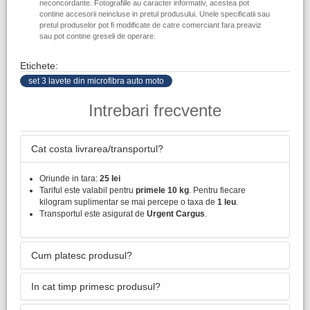
neconcordante. Fotografiile au caracter informativ, acestea pot
contine accesorii neincluse in pretul produsului. Unele specificatii sau
pretul produselor pot fi modificate de catre comerciant fara preaviz
sau pot contine greseli de operare.
Etichete:
set 3 lavete din microfibra auto moto
Intrebari frecvente
Cat costa livrarea/transportul?
Oriunde in tara:
25 lei
Tariful este valabil pentru
primele 10 kg
. Pentru fiecare
kilogram suplimentar se mai percepe o taxa de
1 leu
.
Transportul este asigurat de
Urgent Cargus
.
Cum platesc produsul?
In cat timp primesc produsul?