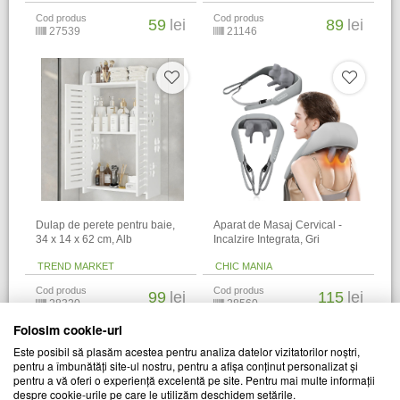
Cod produs
Cod produs
59
lei
89
lei
27539
21146
Dulap de perete pentru baie,
Aparat de Masaj Cervical -
34 x 14 x 62 cm​, Alb
Incalzire Integrata, Gri
TREND MARKET
CHIC MANIA
Cod produs
Cod produs
99
lei
115
lei
28320
28560
Folosim cookie-uri
Alti clienti au vizitat si
Este posibil să plasăm acestea pentru analiza datelor vizitatorilor noștri,
pentru a îmbunătăți site-ul nostru, pentru a afișa conținut personalizat și
pentru a vă oferi o experiență excelentă pe site. Pentru mai multe informații
despre cookie-urile pe care le utilizăm deschidem setările.