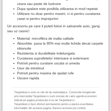
ceara sau paste de lustruire
Dupa spalare este posibila utilizarea in mod repetat
Utilizare nu doar pentru masini, ci si pentru curatarea
casei si pentru imprejurimi
Un accesoriu pe care il puteti folosi in saloanele auto, garaj
sau uz casnic!
Material: microfibra de inalta calitate
Absorbtie: pana la 90% mai multe lichide decat carpele
obisnuite
Rezistenta si durabilitate indelungata
Curatarea suprafetelor interioare si exterioare
Potrivit pentru curatare uscata si umeda
Usor de intretinut
Potrivit pentru masina de spalat rufe
Uscare rapida
Targetdeal.ro este un site de tip marketplace. Comenzile inregistrate
prin intermediul Targetdeal.ro sunt onorate de catre agentii economici
indicati pe pagina produsului si nu de Targetdeal.ro.
Targetdeal.ro face eforturi permanente pentru a pastra exactitatea
informatiilor din aceasta pagina. Rareori acestea pot contine