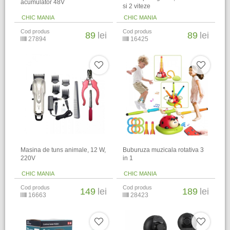
acumulator 48V
si 2 viteze
CHIC MANIA
CHIC MANIA
Cod produs
Cod produs
89
lei
89
lei
27894
16425
Masina de tuns animale, 12 W,
Buburuza muzicala rotativa 3
220V
in 1
CHIC MANIA
CHIC MANIA
Cod produs
Cod produs
149
lei
189
lei
16663
28423