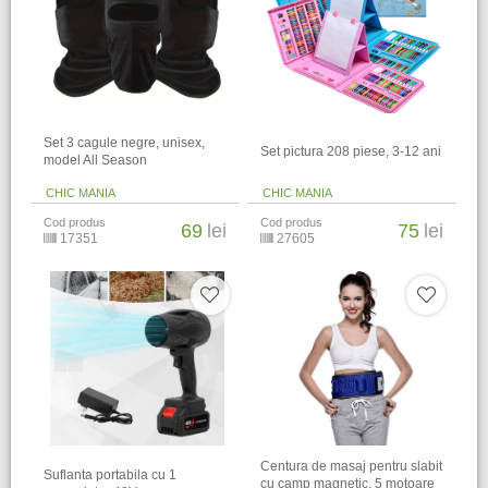
Set 3 cagule negre, unisex,
Set pictura 208 piese, 3-12 ani
model All Season
CHIC MANIA
CHIC MANIA
Cod produs
Cod produs
69
lei
75
lei
17351
27605
Centura de masaj pentru slabit
Suflanta portabila cu 1
cu camp magnetic, 5 motoare