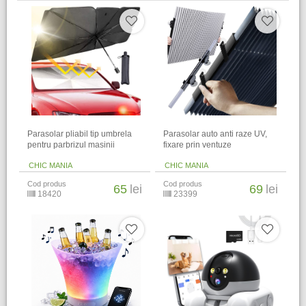
Parasolar pliabil tip umbrela
Parasolar auto anti raze UV,
pentru parbrizul masinii
fixare prin ventuze
CHIC MANIA
CHIC MANIA
Cod produs
Cod produs
65
lei
69
lei
18420
23399