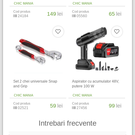
CHIC MANIA
CHIC MANIA
Cod produs
Cod produs
149
lei
65
lei
24184
05560
Set 2 chei universale Snap
Aspirator cu acumulator 48V,
and Grip
putere 100 W
CHIC MANIA
CHIC MANIA
Cod produs
Cod produs
59
lei
99
lei
02521
27456
Intrebari frecvente