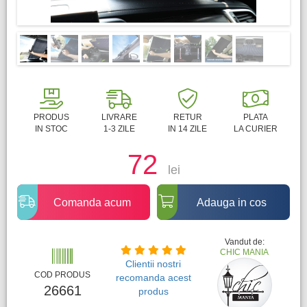
PRODUS
LIVRARE
RETUR
PLATA
IN STOC
1-3 ZILE
IN 14 ZILE
LA CURIER
72
lei
Comanda acum
Adauga in cos
Vandut de:
CHIC MANIA
Clientii nostri
COD PRODUS
recomanda acest
26661
produs