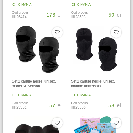
CHIC MANIA
CHIC MANIA
Cod produs
Cod produs
176
lei
59
lei
26474
28593
Set 2 cagule negre, unisex,
Set 2 cagule negre, unisex,
model All Season
marime universala
CHIC MANIA
CHIC MANIA
Cod produs
Cod produs
57
lei
58
lei
23351
23350