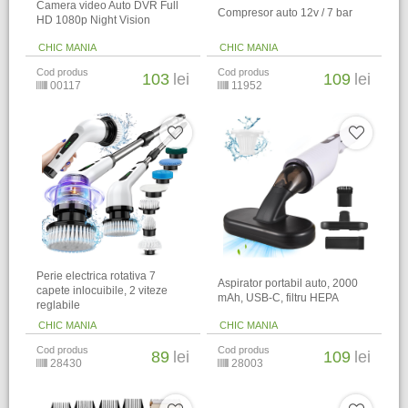
Camera video Auto DVR Full
Compresor auto 12v / 7 bar
HD 1080p Night Vision
CHIC MANIA
CHIC MANIA
Cod produs
Cod produs
103
lei
109
lei
00117
11952
Perie electrica rotativa 7
Aspirator portabil auto, 2000
capete inlocuibile, 2 viteze
mAh, USB-C, filtru HEPA
reglabile
CHIC MANIA
CHIC MANIA
Cod produs
Cod produs
89
lei
109
lei
28430
28003