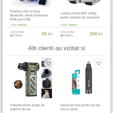
Frapiera LED cu boxa
Camera Smart WiFi 1080p
Bluetooth, efecte luminoase
pentru animale de companie
RGB, port USB
CHIC MANIA
CHIC MANIA
Cod produs
Cod produs
85
lei
399
lei
28441
28865
Alti clienti au vizitat si
Suflanta pentru gratar, jet
Aparat de tuns pentru par din
puternic de aer
nas si urechi