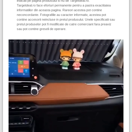
indicati pe pagina produsului si nu de Targetdeal.ro.
Targetdeal.ro face eforturi permanente pentru a pastra exactitatea
informatiilor din aceasta pagina. Rareori acestea pot contine
neconcordante. Fotografiile au caracter informativ, acestea pot
contine accesorii neincluse in pretul produsului. Unele specificatii sau
pretul produselor pot fi modificate de catre comerciant fara preaviz
sau pot contine greseli de operare.