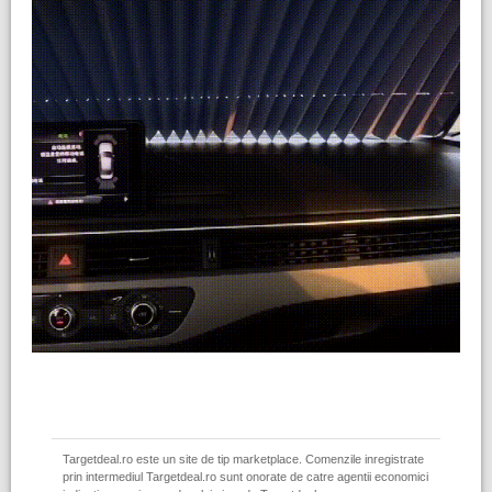
Targetdeal.ro este un site de tip marketplace. Comenzile inregistrate
prin intermediul Targetdeal.ro sunt onorate de catre agentii economici