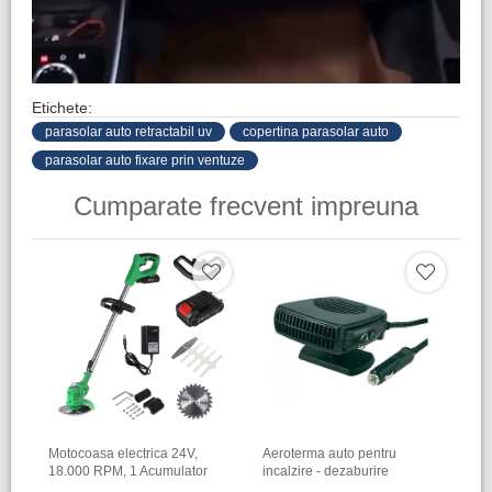
Etichete:
parasolar auto retractabil uv
copertina parasolar auto
parasolar auto fixare prin ventuze
Cumparate frecvent impreuna
Motocoasa electrica 24V,
Aeroterma auto pentru
18.000 RPM, 1 Acumulator
incalzire - dezaburire