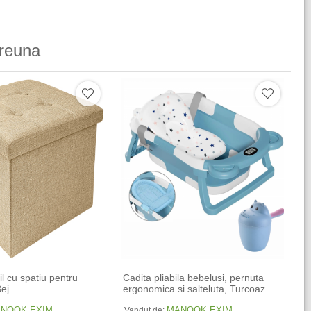
reuna
il cu spatiu pentru
Cadita pliabila bebelusi, pernuta
Bej
ergonomica si salteluta, Turcoaz
NOOK EXIM
MANOOK EXIM
Vandut de: