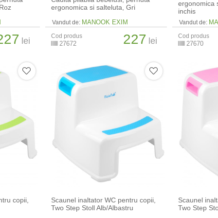
ergonomica si
 Roz
ergonomica si salteluta, Gri
inchis
M
MANOOK EXIM
MA
Vandut de:
Vandut de:
227
227
Cod produs
Cod produs
lei
lei
27672
27670
tru copii,
Scaunel inaltator WC pentru copii,
Scaunel inal
Two Step Stoll Alb/Albastru
Two Step Sto