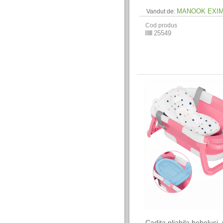
MANOOK EXI
Vandut de:
Cod produs
25549
Cadita pliabila bebelusi,