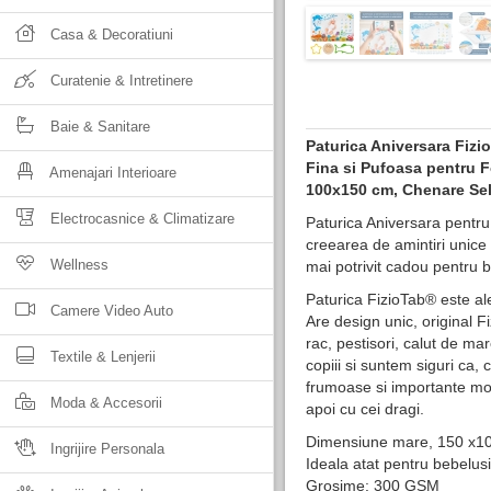
Casa & Decoratiuni
Curatenie & Intretinere
Baie & Sanitare
Paturica Aniversara Fiz
Fina si Pufoasa pentru F
Amenajari Interioare
100x150 cm, Chenare Sele
Electrocasnice & Climatizare
Paturica Aniversara pentru
creearea de amintiri unice 
Wellness
mai potrivit cadou pentru b
Paturica FizioTab® este ale
Camere Video Auto
Are design unic, original F
rac, pestisori, calut de ma
Textile & Lenjerii
copiii si suntem siguri ca, 
frumoase si importante mome
Moda & Accesorii
apoi cu cei dragi.
Dimensiune mare, 150 x1
Ingrijire Personala
Ideala atat pentru bebelusi
Grosime: 300 GSM