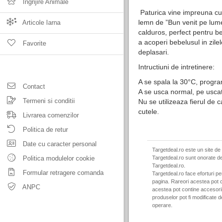
Ingrijire Animale
Paturica vine impreuna cu 
lemn de ”Bun venit pe lume”
Articole Iarna
calduros, perfect pentru be
a acoperi bebelusul in zile
Favorite
deplasari.
Intructiuni de intretinere:
A se spala la 30°C, program
Contact
A se usca normal, pe uscat
Termeni si conditii
Nu se utilizeaza fierul de 
cutele.
Livrarea comenzilor
Politica de retur
Date cu caracter personal
Targetdeal.ro este un site de
Politica modulelor cookie
Targetdeal.ro sunt onorate de
Targetdeal.ro.
Formular retragere comanda
Targetdeal.ro face eforturi p
pagina. Rareori acestea pot c
ANPC
acestea pot contine accesorii 
produselor pot fi modificate 
operare.