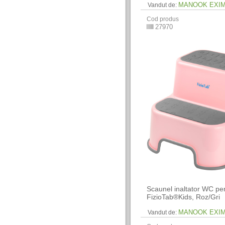
MANOOK EXI
Vandut de:
Cod produs
27970
Scaunel inaltator WC pen
FizioTab®Kids, Roz/Gri
MANOOK EXI
Vandut de: