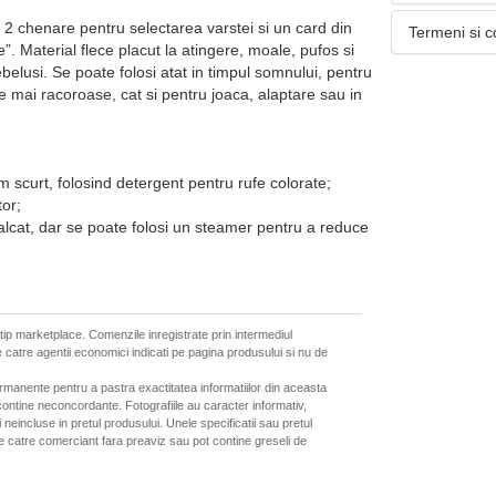
2 chenare pentru selectarea varstei si un card din
Termeni si c
. Material flece placut la atingere, moale, pufos si
belusi. Se poate folosi atat in timpul somnului, pentru
le mai racoroase, cat si pentru joaca, alaptare sau in
 scurt, folosind detergent pentru rufe colorate;
or;
calcat, dar se poate folosi un steamer pentru a reduce
 tip marketplace. Comenzile inregistrate prin intermediul
 catre agentii economici indicati pe pagina produsului si nu de
ermanente pentru a pastra exactitatea informatiilor din aceasta
ontine neconcordante. Fotografiile au caracter informativ,
neincluse in pretul produsului. Unele specificatii sau pretul
de catre comerciant fara preaviz sau pot contine greseli de