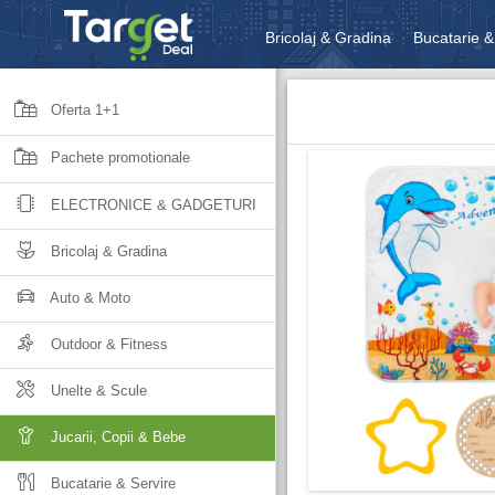
Bricolaj & Gradina
Bucatarie &
Unelte & Scule
Jucarii, Copii 
Oferta 1+1
Pachete promotionale
ELECTRONICE & GADGETURI
Bricolaj & Gradina
Auto & Moto
Outdoor & Fitness
Unelte & Scule
Jucarii, Copii & Bebe
Bucatarie & Servire