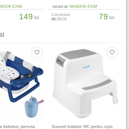
NOOK EXIM
MANOOK EXIM
Vandut de:
149
79
Cod produs
lei
lei
25576
si
la bebelusi, pernuta
Scaunel inaltator WC pentru copii,