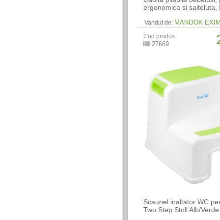
ergonomica si salteluta,
MANOOK EXI
Vandut de:
Cod produs
27669
Scaunel inaltator WC pen
Two Step Stoll Alb/Verde