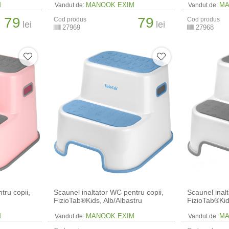
M
MANOOK EXIM
MA
Vandut de:
Vandut de:
79
79
Cod produs
Cod produs
lei
lei
27969
27968
tru copii,
Scaunel inaltator WC pentru copii,
Scaunel inal
FizioTab®Kids, Alb/Albastru
FizioTab®Kid
M
MANOOK EXIM
MA
Vandut de:
Vandut de: