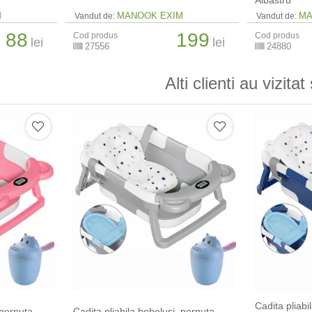
M
MANOOK EXIM
MA
Vandut de:
Vandut de:
88
199
Cod produs
Cod produs
lei
lei
27556
24880
Alti clienti au vizitat 
Cadita pliabi
 pernuta
Cadita pliabila bebelusi, pernuta