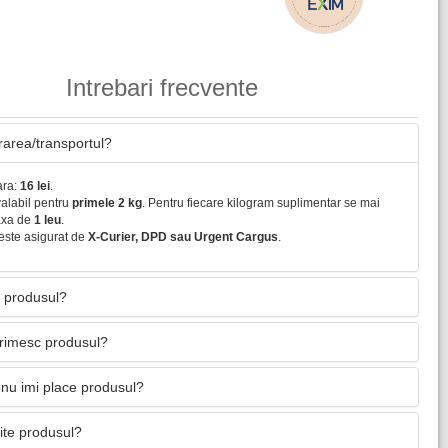
Intrebari frecvente
vrarea/transportul?
ara:
16 lei
.
valabil pentru
primele 2 kg
. Pentru fiecare kilogram suplimentar se mai
axa de
1 leu
.
este asigurat de
X-Curier, DPD sau Urgent Cargus
.
 produsul?
primesc produsul?
nu imi place produsul?
mite produsul?