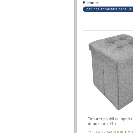
Etichete:
paturica aniversara bebelusi
Taburet pliabil cu spatiu
depozitare, Gri
MANOOK EXI
Vandut de: