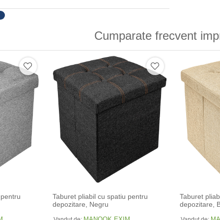
Cumparate frecvent imp
 pentru
Taburet pliabil cu spatiu pentru
Taburet pliab
depozitare, Negru
depozitare, 
M
MANOOK EXIM
MA
Vandut de:
Vandut de: