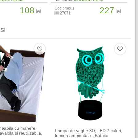
108
227
Cod produs
lei
lei
27671
si
meabila cu manere,
Lampa de veghe 3D, LED 7 culori,
vabila si reutilizabila,
lumina ambientala - Bufnita