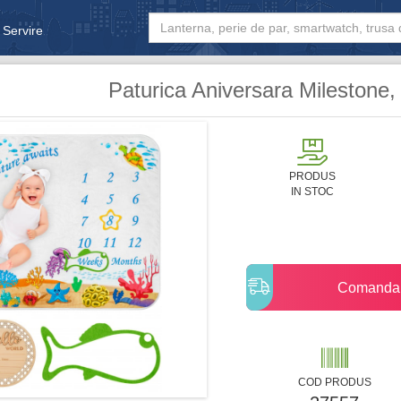
 Servire
& Bebe
Paturica Aniversara Milestone
PRODUS
IN STOC
Comanda
COD PRODUS