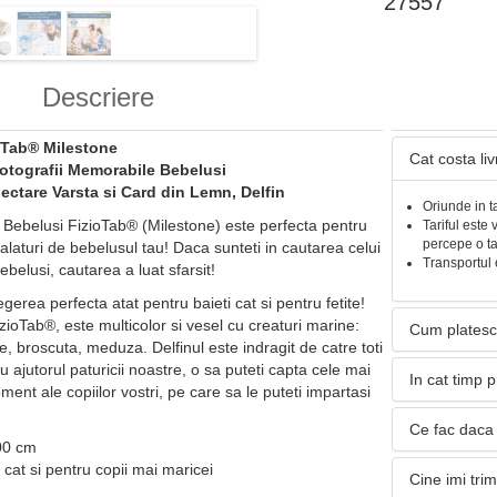
27557
Descriere
ioTab® Milestone
Cat costa li
otografii Memorabile Bebelusi
ctare Varsta si Card din Lemn, Delfin
Oriunde in t
 Bebelusi FizioTab® (Milestone) este perfecta pentru
Tariful este 
percepe o t
alaturi de bebelusul tau! Daca sunteti in cautarea celui
Transportul 
ebelusi, cautarea a luat sfarsit!
gerea perfecta atat pentru baieti cat si pentru fetite!
izioTab®, este multicolor si vesel cu creaturi marine:
Cum platesc
re, broscuta, meduza. Delfinul este indragit de catre toti
cu ajutorul paturicii noastre, o sa puteti capta cele mai
In cat timp 
nt ale copiilor vostri, pe care sa le puteti impartasi
Ce fac daca 
00 cm
 cat si pentru copii mai maricei
Cine imi tri