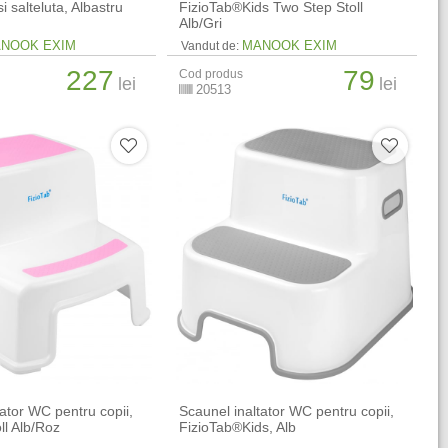
 salteluta, Albastru
FizioTab®Kids Two Step Stoll
Alb/Gri
NOOK EXIM
MANOOK EXIM
Vandut de:
227
79
Cod produs
lei
lei
20513
tator WC pentru copii,
Scaunel inaltator WC pentru copii,
ll Alb/Roz
FizioTab®Kids, Alb