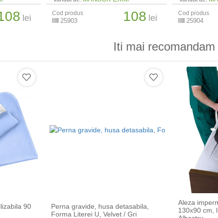
108
108
Cod produs
Cod produs
lei
lei
25903
25904
Iti mai recomandam 
Aleza imper
lizabila 90
Perna gravide, husa detasabila,
130x90 cm, la
Forma Literei U, Velvet / Gri
Albastru