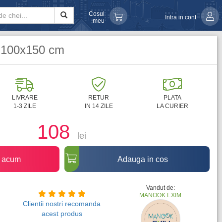
Cosul
Intra in cont
meu
, 100x150 cm
LIVRARE
RETUR
PLATA
1-3 ZILE
IN 14 ZILE
LA CURIER
108
lei
 acum
Adauga in cos
Vandut de:
MANOOK EXIM
Clientii nostri recomanda
acest produs