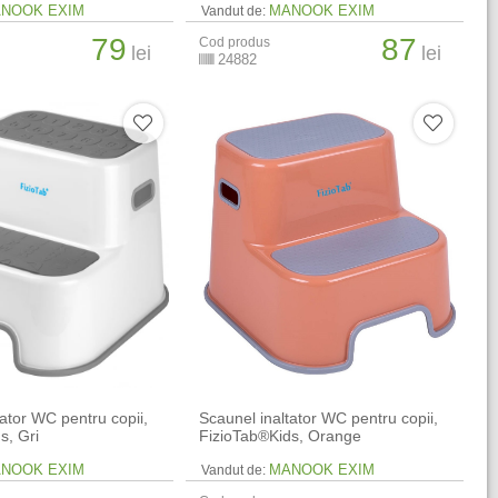
NOOK EXIM
MANOOK EXIM
Vandut de:
79
87
Cod produs
lei
lei
24882
tator WC pentru copii,
Scaunel inaltator WC pentru copii,
s, Gri
FizioTab®Kids, Orange
NOOK EXIM
MANOOK EXIM
Vandut de: