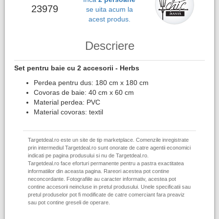
23979
se uita acum la
acest produs.
Descriere
Set pentru baie cu 2 accesorii - Herbs
Perdea pentru dus: 180 cm x 180 cm
Covoras de baie: 40 cm x 60 cm
Material perdea: PVC
Material covoras: textil
Targetdeal.ro este un site de tip marketplace. Comenzile inregistrate
prin intermediul Targetdeal.ro sunt onorate de catre agentii economici
indicati pe pagina produsului si nu de Targetdeal.ro.
Targetdeal.ro face eforturi permanente pentru a pastra exactitatea
informatiilor din aceasta pagina. Rareori acestea pot contine
neconcordante. Fotografiile au caracter informativ, acestea pot
contine accesorii neincluse in pretul produsului. Unele specificatii sau
pretul produselor pot fi modificate de catre comerciant fara preaviz
sau pot contine greseli de operare.