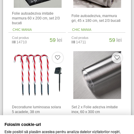
Folie autoadeziva imitatie
Folie autoadeziva, marmura
marmura 60 x 200 cm, set 2/3
gri, 45 x 180 cm, set 2/3 bucati
bucati
CHIC MANIA
CHIC MANIA
Cod produs
Cod produs
59
lei
59
lei
14710
14711
Decoratiune luminoasa solara
Set 2 x Folie adeziva imitatie
5 acadele, 38 cm
inox, 60 x 300 cm
CHIC MANIA
CHIC MANIA
Folosim cookie-uri
Cod produs
Cod produs
61
lei
69
lei
Este posibil să plasăm acestea pentru analiza datelor vizitatorilor noștri,
19554
21739