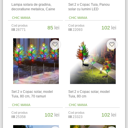
Lampa solara de gradina,
Set 2 x Copac Tuia, Panou
decoratiune metalica, Caine
solar cu lumini LED
CHIC MANIA
CHIC MANIA
Cod produs
Cod produs
85
lei
102
lei
28771
22093
Set 2 x Copac solar, model
Set 2 x Copac solar, model
Tuia, 80 cm, 70 ramuri
Tuia, 80 cm
CHIC MANIA
CHIC MANIA
Cod produs
Cod produs
102
lei
102
lei
25358
23323