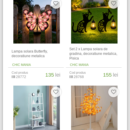
Set 2 x Lampa solara de
Lampa solara Butterfly,
gradina, decoratiune metalica,
decoratiune metalica
Pisica
CHIC MANIA
CHIC MANIA
Cod produs
Cod produs
135
lei
155
lei
28772
28768