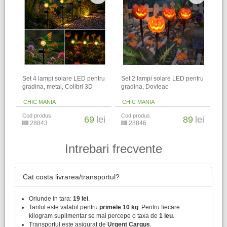
Set 4 lampi solare LED pentru
Set 2 lampi solare LED pentru
gradina, metal, Colibri 3D
gradina, Dovleac
CHIC MANIA
CHIC MANIA
Cod produs
Cod produs
69
lei
89
lei
28843
28846
Intrebari frecvente
Cat costa livrarea/transportul?
Oriunde in tara:
19 lei
.
Tariful este valabil pentru
primele 10 kg
. Pentru fiecare
kilogram suplimentar se mai percepe o taxa de
1 leu
.
Transportul este asigurat de
Urgent Cargus
.