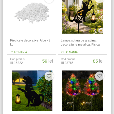
Pietricele decorative, Albe - 3
Lampa solara de gradina,
kg
decoratiune metalica, Pisica
CHIC MANIA
CHIC MANIA
Cod produs
Cod produs
59
lei
85
lei
15322
28765