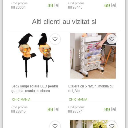
Cod produs
Cod produs
49
lei
69
lei
20664
28445
Alti clienti au vizitat si
Set 2 lampi solare LED pentru
Etajera cu 5 rafturi, mobila cu
gradina, craniu cu cioara
roti, Alb
CHIC MANIA
CHIC MANIA
Cod produs
Cod produs
89
lei
99
lei
28845
28574