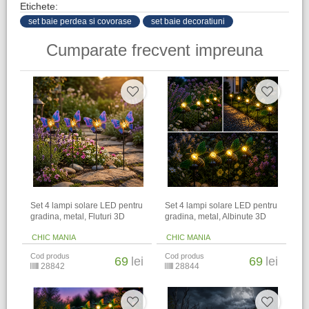
Etichete:
set baie perdea si covorase
set baie decoratiuni
Cumparate frecvent impreuna
Set 4 lampi solare LED pentru
Set 4 lampi solare LED pentru
gradina, metal, Fluturi 3D
gradina, metal, Albinute 3D
CHIC MANIA
CHIC MANIA
Cod produs
Cod produs
69
lei
69
lei
28842
28844