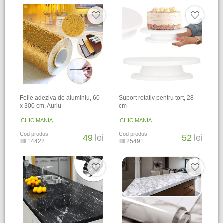
Folie adeziva de aluminiu, 60
Suport rotativ pentru tort, 28
x 300 cm, Auriu
cm
CHIC MANIA
CHIC MANIA
Cod produs
Cod produs
49
lei
52
lei
14422
25491