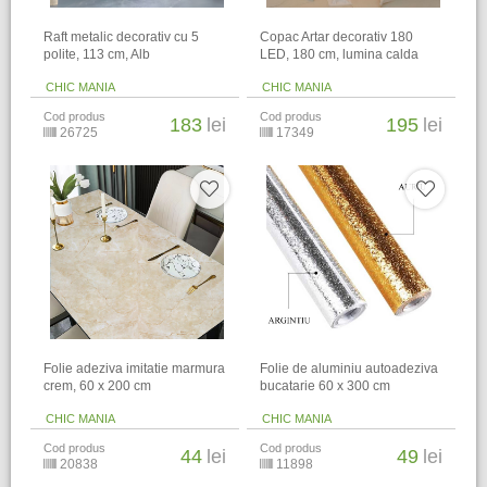
Raft metalic decorativ cu 5
Copac Artar decorativ 180
polite, 113 cm, Alb
LED, 180 cm, lumina calda
CHIC MANIA
CHIC MANIA
Cod produs
Cod produs
183
lei
195
lei
26725
17349
Folie adeziva imitatie marmura
Folie de aluminiu autoadeziva
crem, 60 x 200 cm
bucatarie 60 x 300 cm
CHIC MANIA
CHIC MANIA
Cod produs
Cod produs
44
lei
49
lei
20838
11898