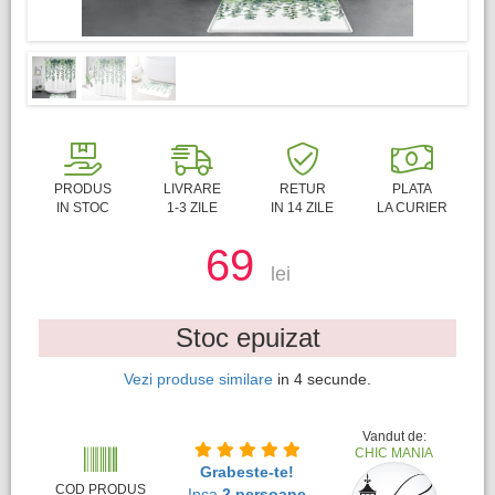
PRODUS
LIVRARE
RETUR
PLATA
IN STOC
1-3 ZILE
IN 14 ZILE
LA CURIER
69
lei
Stoc epuizat
Vezi produse similare
in
3
secunde.
Vandut de:
CHIC MANIA
Grabeste-te!
COD PRODUS
Inca
2 persoane