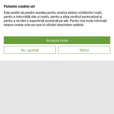
Folosim cookie-uri
Este posibil să plasăm acestea pentru analiza datelor vizitatorilor noștri,
pentru a îmbunătăți site-ul nostru, pentru a afișa conținut personalizat și
pentru a vă oferi o experiență excelentă pe site. Pentru mai multe informații
despre cookie-urile pe care le utilizăm deschidem setările.
Set 3 covorase antiderapante de
Set 3 covorase antiderapante de
baie, Animal Print
baie, Gold Leaf
Accepta toate
CHIC MANIA
CHIC MANIA
Nu, ajustați
Refuz
Cod produs
Cod produs
109
lei
109
lei
20805
20804
Set 3 covorase antiderapante de
Set 3 covorase antiderapante de