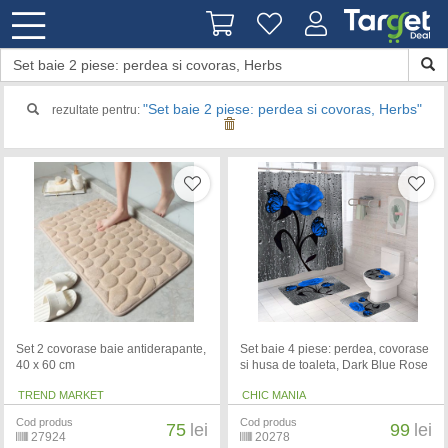
"Set baie 2 piese: perdea si covoras, Herbs"
rezultate pentru:
Set 2 covorase baie antiderapante,
Set baie 4 piese: perdea, covorase
40 x 60 cm
si husa de toaleta, Dark Blue Rose
TREND MARKET
CHIC MANIA
Cod produs
Cod produs
75
lei
99
lei
27924
20278