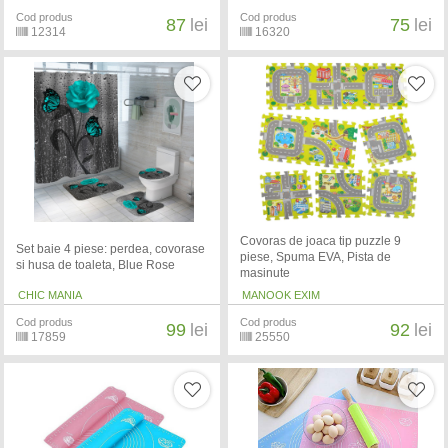
Cod produs
Cod produs
87
lei
75
lei
12314
16320
Covoras de joaca tip puzzle 9
Set baie 4 piese: perdea, covorase
piese, Spuma EVA, Pista de
si husa de toaleta, Blue Rose
masinute
CHIC MANIA
MANOOK EXIM
Cod produs
Cod produs
99
lei
92
lei
17859
25550