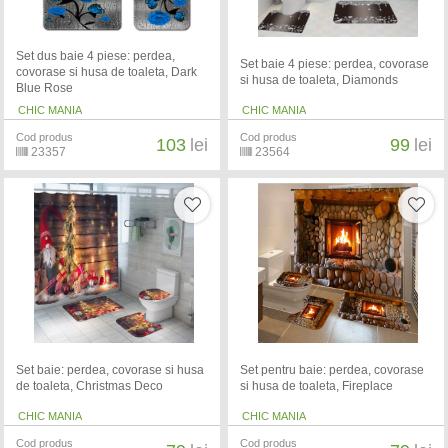
Set dus baie 4 piese: perdea,
Set baie 4 piese: perdea, covorase
covorase si husa de toaleta, Dark
si husa de toaleta, Diamonds
Blue Rose
CHIC MANIA
CHIC MANIA
Cod produs
Cod produs
103
lei
99
lei
23357
23564
Set baie: perdea, covorase si husa
Set pentru baie: perdea, covorase
de toaleta, Christmas Deco
si husa de toaleta, Fireplace
CHIC MANIA
CHIC MANIA
Cod produs
Cod produs