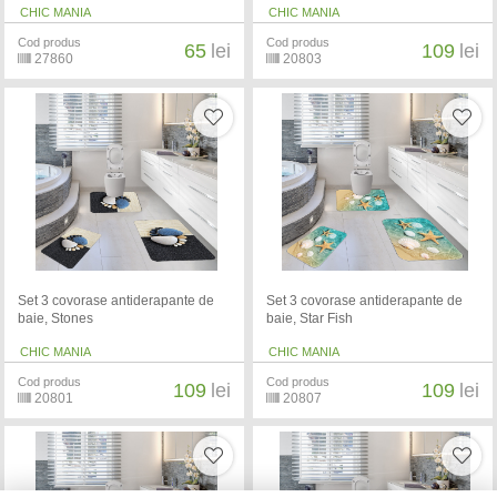
CHIC MANIA
CHIC MANIA
Cod produs
Cod produs
65
lei
109
lei
27860
20803
Set 3 covorase antiderapante de
Set 3 covorase antiderapante de
baie, Stones
baie, Star Fish
CHIC MANIA
CHIC MANIA
Cod produs
Cod produs
109
lei
109
lei
20801
20807