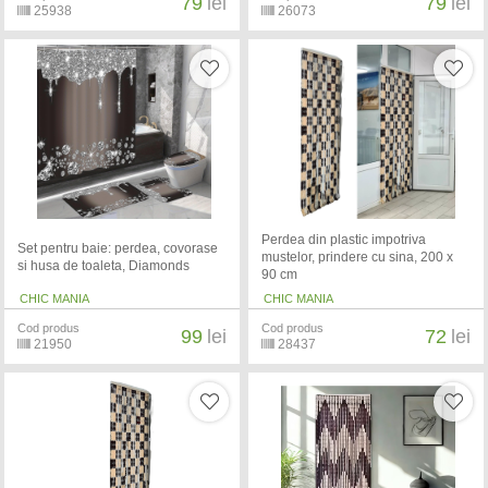
79
lei
79
lei
25938
26073
Perdea din plastic impotriva
Set pentru baie: perdea, covorase
mustelor, prindere cu sina, 200 x
si husa de toaleta, Diamonds
90 cm
CHIC MANIA
CHIC MANIA
Cod produs
Cod produs
99
lei
72
lei
21950
28437