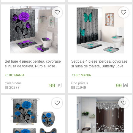
Set baie 4 piese: perdea, covorase
Set baie 4 piese: perdea, covorase
si husa de toaleta, Purple Rose
si husa de toaleta, Butterfly Love
CHIC MANIA
CHIC MANIA
Cod produs
Cod produs
99
lei
99
lei
20277
21949