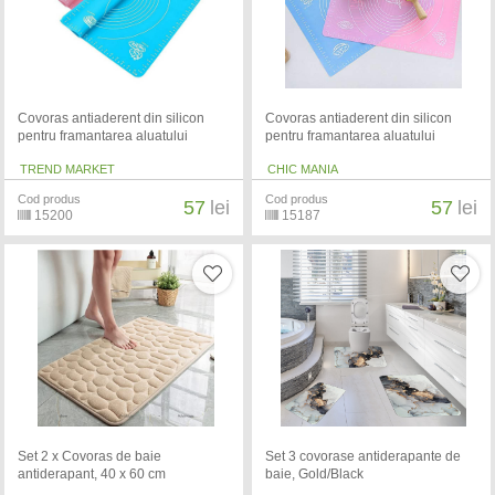
Covoras antiaderent din silicon
Covoras antiaderent din silicon
pentru framantarea aluatului
pentru framantarea aluatului
TREND MARKET
CHIC MANIA
Cod produs
Cod produs
57
lei
57
lei
15200
15187
Set 2 x Covoras de baie
Set 3 covorase antiderapante de
antiderapant, 40 x 60 cm
baie, Gold/Black