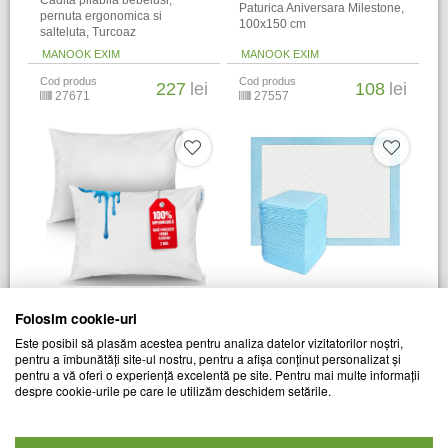
Cadita pliabila bebelusi,
Paturica Aniversara Milestone,
pernuta ergonomica si
100x150 cm
salteluta, Turcoaz
MANOOK EXIM
MANOOK EXIM
Cod produs
Cod produs
227
lei
108
lei
27671
27557
Set 30 x Aleza Impermeabila
Set 2 x Husa impermeabila de
Folosim cookie-uri
de Unica Folosinta FizioTab
perna 50x70 cm
80x90 cm
Este posibil să plasăm acestea pentru analiza datelor vizitatorilor noștri,
pentru a îmbunătăți site-ul nostru, pentru a afișa conținut personalizat și
MANOOK EXIM
MANOOK EXIM
pentru a vă oferi o experiență excelentă pe site. Pentru mai multe informații
Cod produs
Cod produs
despre cookie-urile pe care le utilizăm deschidem setările.
109
lei
113
lei
27551
27550