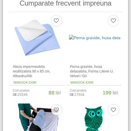
Cumparate frecvent impreuna
Aleza impermeabila
Perna gravide, husa
reutilizabila 90 x 85 cm,
detasabila, Forma Literei U,
Albastru/Alb
Velvet / Gri
MANOOK EXIM
MANOOK EXIM
Cod produs
Cod produs
88
lei
199
lei
25549
27556