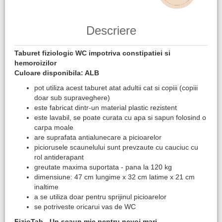
Descriere
Taburet fiziologic WC impotriva constipatiei si
hemoroizilor
Culoare disponibila: ALB
pot utiliza acest taburet atat adultii cat si copiii (copiii
doar sub supraveghere)
este fabricat dintr-un material plastic rezistent
este lavabil, se poate curata cu apa si sapun folosind o
carpa moale
are suprafata antialunecare a picioarelor
piciorusele scaunelului sunt prevzaute cu cauciuc cu
rol antiderapant
greutate maxima suportata - pana la 120 kg
dimensiune: 47 cm lungime x 32 cm latime x 21 cm
inaltime
a se utiliza doar pentru sprijinul picioarelor
se potriveste oricarui vas de WC
FizioTab - Un scaun mic pentru nevoi mari