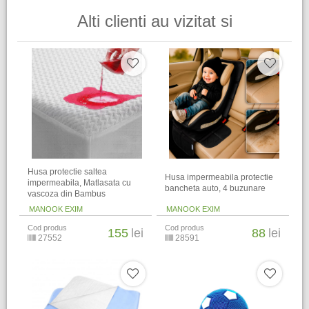
Alti clienti au vizitat si
Husa protectie saltea
Husa impermeabila protectie
impermeabila, Matlasata cu
bancheta auto, 4 buzunare
vascoza din Bambus
MANOOK EXIM
MANOOK EXIM
Cod produs
Cod produs
155
lei
88
lei
27552
28591