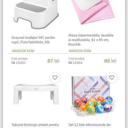
Aleza impermeabila, lavabila
Scaunel inaltator WC pentru
si reutilizabila, 91 x 85 cm,
copii, FizioTab®Kids, Alb
Roz/Alb
MANOOK EXIM
MANOOK EXIM
Cod produs
Cod produs
87
lei
88
lei
24882
24884
Taburet fiziologic pliabil pentru
Set 12 bile efervescente de