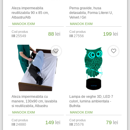
Aleza impermeabila
Perna gravide, husa
reutilizabila 90 x 85 cm,
detasabila, Forma Literei U,
Albastru/Alb
Velvet / Gri
MANOOK EXIM
MANOOK EXIM
Cod produs
Cod produs
88
lei
199
lei
25549
27556
Aleza impermeabila cu
Lampa de veghe 3D, LED 7
manere, 130x90 cm, lavabila
culori, lumina ambientala -
si reutilizabila, Albastru
Bufnita
MANOOK EXIM
MANOOK EXIM
Cod produs
Cod produs
149
lei
79
lei
24880
25576