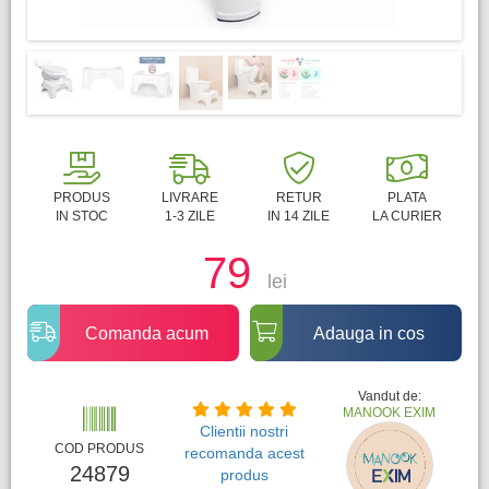
PRODUS
LIVRARE
RETUR
PLATA
IN STOC
1-3 ZILE
IN 14 ZILE
LA CURIER
79
lei
Comanda acum
Adauga in cos
Vandut de:
MANOOK EXIM
Clientii nostri
COD PRODUS
recomanda acest
24879
produs