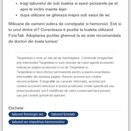
tragi taburetul de sub toaleta si asezi picioarele pe el,
apoi te inclini inainte lejer
dupa utilizare se gliseaza inapoi sub vasul de wc
Milioane de oameni sufera de constipatie si hemoroizi. Esti si
tu unul dintre ei? Corecteaza-ti pozitia la toaleta utilizand
FizioTab. Adoptarea pozitiei ghemuit la wc este recomandata
de doctori din toata lumea!
Targetdeal.ro este un site de tip marketplace. Comenzile inregistrate
prin intermediul Targetdeal.ro sunt onorate de catre agentii economici
indicati pe pagina produsului si nu de Targetdeal.ro.
Targetdeal.ro face eforturi permanente pentru a pastra exactitatea
informatiilor din aceasta pagina. Rareori acestea pot contine
neconcordante. Fotografiile au caracter informativ, acestea pot
contine accesorii neincluse in pretul produsului. Unele specificatii sau
pretul produselor pot fi modificate de catre comerciant fara preaviz
sau pot contine greseli de operare.
Etichete:
taburet fiziologic wc
taburet fiziotab
taburet wc impotriva hemoroizilor