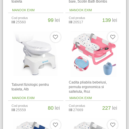
toaleta
baie, Scotin Bath Bombs
MANOOK EXIM
MANOOK EXIM
Cod produs
Cod produs
99
lei
139
lei
25560
20517
Cadita pliabila bebelusi,
Taburet fiziologic pentru
pernuta ergonomica si
toaleta, Alb
salteluta, Roz
MANOOK EXIM
MANOOK EXIM
Cod produs
Cod produs
80
lei
227
lei
25559
27669