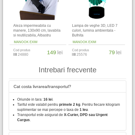
Aleza impermeabila cu
Lampa de veghe 3D, LED 7
manere, 130x90 cm, lavabila
culori, lumina ambientala -
si reutilizabila, Albastru
Bufnita
MANOOK EXIM
MANOOK EXIM
Cod produs
Cod produs
149
lei
79
lei
24880
25576
Intrebari frecvente
Cat costa livrarea/transportul?
Oriunde in tara:
16 lei
.
Tariful este valabil pentru
primele 2 kg
. Pentru fiecare kilogram
suplimentar se mai percepe o taxa de
1 leu
.
Transportul este asigurat de
X-Curier, DPD sau Urgent
Cargus
.