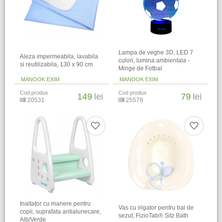
Lampa de veghe 3D, LED 7
Aleza impermeabila, lavabila
culori, lumina ambientala -
si reutilizabila, 130 x 90 cm
Minge de Fotbal
MANOOK EXIM
MANOOK EXIM
Cod produs
Cod produs
149
lei
79
lei
20531
25578
Inaltator cu manere pentru
Vas cu irigator pentru bai de
copii, suprafata antialunecare,
sezut, FizioTab® Sitz Bath
Alb/Verde