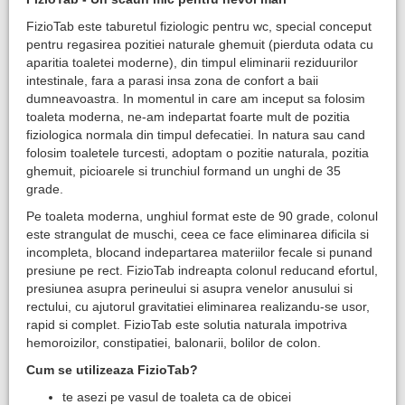
FizioTab este taburetul fiziologic pentru wc, special conceput
pentru regasirea pozitiei naturale ghemuit (pierduta odata cu
aparitia toaletei moderne), din timpul eliminarii reziduurilor
intestinale, fara a parasi insa zona de confort a baii
dumneavoastra. In momentul in care am inceput sa folosim
toaleta moderna, ne-am indepartat foarte mult de pozitia
fiziologica normala din timpul defecatiei. In natura sau cand
folosim toaletele turcesti, adoptam o pozitie naturala, pozitia
ghemuit, picioarele si trunchiul formand un unghi de 35
grade.
Pe toaleta moderna, unghiul format este de 90 grade, colonul
este strangulat de muschi, ceea ce face eliminarea dificila si
incompleta, blocand indepartarea materiilor fecale si punand
presiune pe rect. FizioTab indreapta colonul reducand efortul,
presiunea asupra perineului si asupra venelor anusului si
rectului, cu ajutorul gravitatiei eliminarea realizandu-se usor,
rapid si complet. FizioTab este solutia naturala impotriva
hemoroizilor, constipatiei, balonarii, bolilor de colon.
Cum se utilizeaza FizioTab?
te asezi pe vasul de toaleta ca de obicei