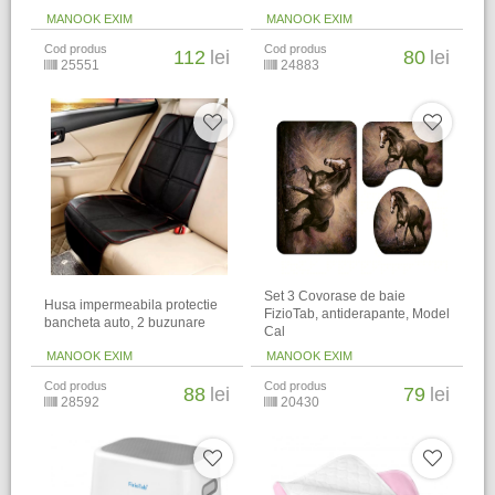
MANOOK EXIM
MANOOK EXIM
Cod produs
Cod produs
112
lei
80
lei
25551
24883
Set 3 Covorase de baie
Husa impermeabila protectie
FizioTab, antiderapante, Model
bancheta auto, 2 buzunare
Cal
MANOOK EXIM
MANOOK EXIM
Cod produs
Cod produs
88
lei
79
lei
28592
20430