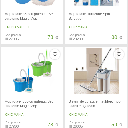
Mop rotativ 360 cu galeata - Set
Mop rotativ Hurricane Spin
curatenie Magic Mop
Scrubber
TREND MARKET
CHIC MANIA
Cod produs
Cod produs
73
lei
80
lei
27905
23289
Mop rotativ 360 cu galeata. Set
Sistem de curatare Flat Mop, mop
curatenie Magic Mop
pliabil cu galeata
CHIC MANIA
CHIC MANIA
Cod produs
Cod produs
73
lei
59
lei
27890
26005