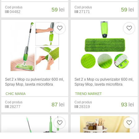
Cod produs
Cod produs
59
lei
59
lei
04482
27171
Set 2 x Mop cu pulverizator 600 ml,
Set 2 x Mop cu pulverizator 600 ml,
Spray Mop, laveta microfibra
Spray Mop, laveta microfibra
CHIC MANIA
TREND MARKET
Cod produs
Cod produs
87
lei
93
lei
28277
28319