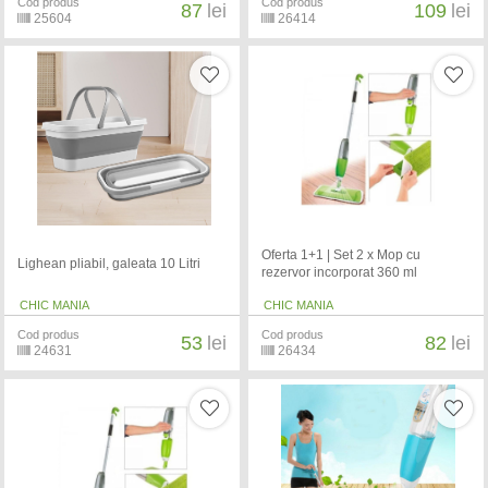
Cod produs
Cod produs
87
lei
109
lei
25604
26414
Oferta 1+1 | Set 2 x Mop cu
Lighean pliabil, galeata 10 Litri
rezervor incorporat 360 ml
CHIC MANIA
CHIC MANIA
Cod produs
Cod produs
53
lei
82
lei
24631
26434