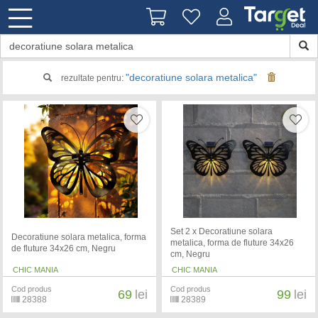
"decoratiune solara metalica"
rezultate pentru:
Set 2 x Decoratiune solara
Decoratiune solara metalica, forma
metalica, forma de fluture 34x26
de fluture 34x26 cm, Negru
cm, Negru
CHIC MANIA
CHIC MANIA
Cod produs
Cod produs
69
lei
99
lei
28388
28389