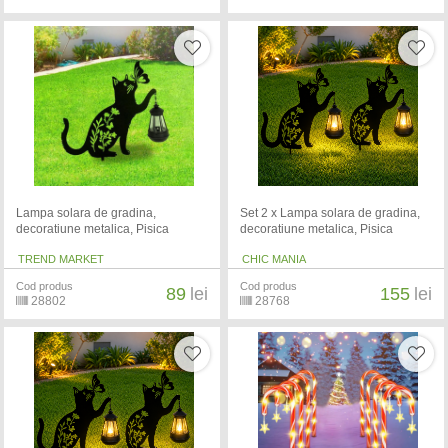
Lampa solara de gradina,
Set 2 x Lampa solara de gradina,
decoratiune metalica, Pisica
decoratiune metalica, Pisica
TREND MARKET
CHIC MANIA
Cod produs
Cod produs
89
lei
155
lei
28802
28768