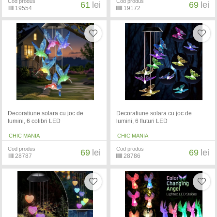
Cod produs
Cod produs
61
lei
69
lei
19554
19172
Decoratiune solara cu joc de
Decoratiune solara cu joc de
lumini, 6 colibri LED
lumini, 6 fluturi LED
CHIC MANIA
CHIC MANIA
Cod produs
Cod produs
69
lei
69
lei
28787
28786