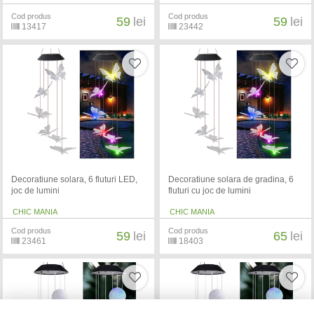
Cod produs
Cod produs
59
lei
59
lei
13417
23442
Decoratiune solara, 6 fluturi LED,
Decoratiune solara de gradina, 6
joc de lumini
fluturi cu joc de lumini
CHIC MANIA
CHIC MANIA
Cod produs
Cod produs
59
lei
65
lei
23461
18403