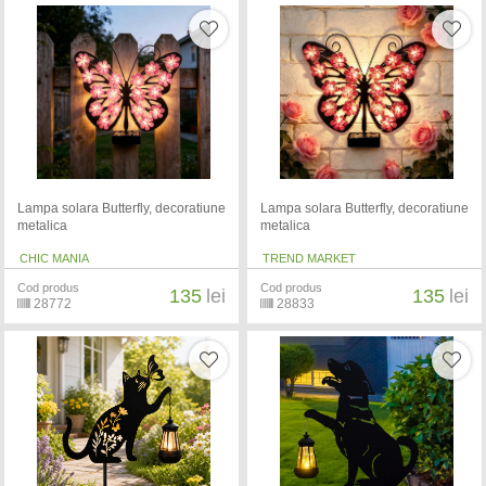
Lampa solara Butterfly, decoratiune
Lampa solara Butterfly, decoratiune
metalica
metalica
CHIC MANIA
TREND MARKET
Cod produs
Cod produs
135
lei
135
lei
28772
28833