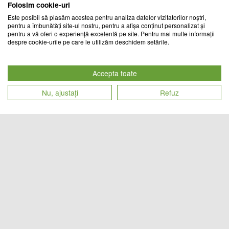
Folosim cookie-uri
Este posibil să plasăm acestea pentru analiza datelor vizitatorilor noștri,
pentru a îmbunătăți site-ul nostru, pentru a afișa conținut personalizat și
pentru a vă oferi o experiență excelentă pe site. Pentru mai multe informații
despre cookie-urile pe care le utilizăm deschidem setările.
Decoratiune solara de gradina, 6
Decoratiune solara de gradina, 6
globuri cu joc de lumini
globuri cu joc de lumini
Accepta toate
CHIC MANIA
TREND MARKET
Nu, ajustați
Refuz
Cod produs
Cod produs
69
lei
69
lei
15428
15434
Set 2 x Decoratiune solara, 6 fluturi
Set 2 x lampa solara artificii cu
LED, joc de lumini
suport metalic, 90 LED