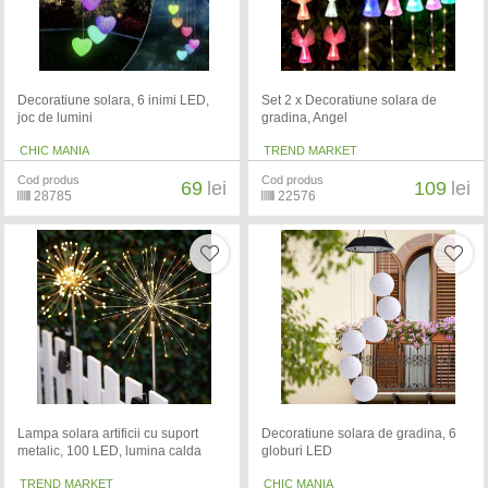
Decoratiune solara, 6 inimi LED,
Set 2 x Decoratiune solara de
joc de lumini
gradina, Angel
CHIC MANIA
TREND MARKET
Cod produs
Cod produs
69
lei
109
lei
28785
22576
Lampa solara artificii cu suport
Decoratiune solara de gradina, 6
metalic, 100 LED, lumina calda
globuri LED
TREND MARKET
CHIC MANIA