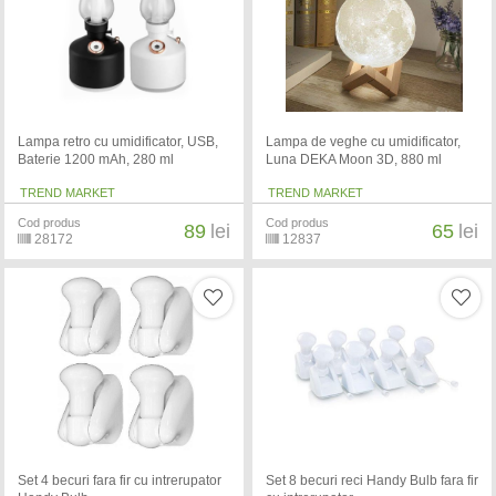
Lampa retro cu umidificator, USB,
Lampa de veghe cu umidificator,
Baterie 1200 mAh, 280 ml
Luna DEKA Moon 3D, 880 ml
TREND MARKET
TREND MARKET
Cod produs
Cod produs
89
lei
65
lei
28172
12837
Set 4 becuri fara fir cu intrerupator
Set 8 becuri reci Handy Bulb fara fir