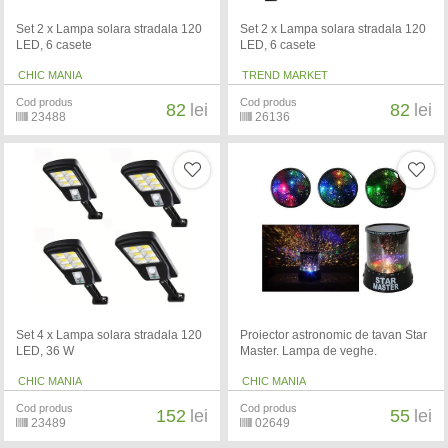
Set 2 x Lampa solara stradala 120
Set 2 x Lampa solara stradala 120
LED, 6 casete
LED, 6 casete
CHIC MANIA
TREND MARKET
Cod produs
Cod produs
82
lei
82
lei
23488
26136
Set 4 x Lampa solara stradala 120
Proiector astronomic de tavan Star
LED, 36 W
Master. Lampa de veghe.
CHIC MANIA
CHIC MANIA
Cod produs
Cod produs
152
lei
55
lei
23489
02649