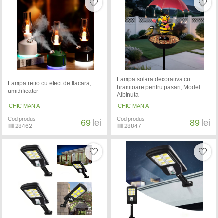
Lampa solara decorativa cu
Lampa retro cu efect de flacara,
hranitoare pentru pasari, Model
umidificator
Albinuta
CHIC MANIA
CHIC MANIA
Cod produs
Cod produs
69
lei
89
lei
28462
28847