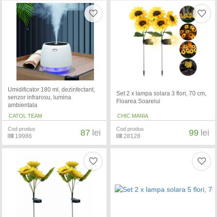
Umidificator 180 ml, dezinfectant,
Set 2 x lampa solara 3 flori, 70 cm,
senzor infrarosu, lumina
Floarea Soarelui
ambientala
CATOL TEAM
CHIC MANIA
Cod produs
Cod produs
87
lei
99
lei
19986
28128