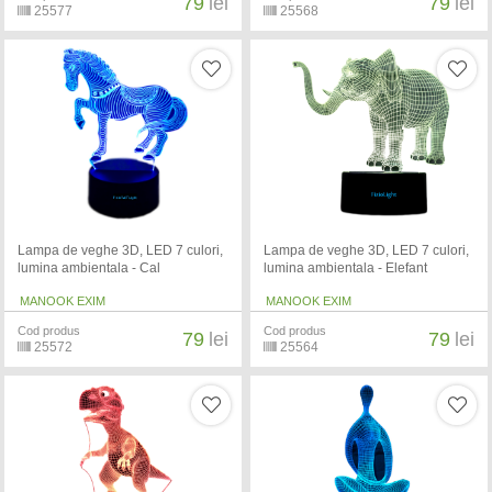
79
lei
79
lei
25577
25568
Lampa de veghe 3D, LED 7 culori,
Lampa de veghe 3D, LED 7 culori,
lumina ambientala - Cal
lumina ambientala - Elefant
MANOOK EXIM
MANOOK EXIM
Cod produs
Cod produs
79
lei
79
lei
25572
25564