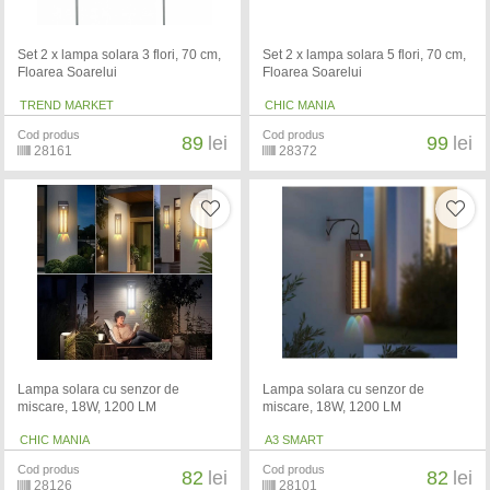
Set 2 x lampa solara 3 flori, 70 cm,
Set 2 x lampa solara 5 flori, 70 cm,
Floarea Soarelui
Floarea Soarelui
TREND MARKET
CHIC MANIA
Cod produs
Cod produs
89
lei
99
lei
28161
28372
Lampa solara cu senzor de
Lampa solara cu senzor de
miscare, 18W, 1200 LM
miscare, 18W, 1200 LM
CHIC MANIA
A3 SMART
Cod produs
Cod produs
82
lei
82
lei
28126
28101