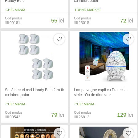
Handy Bulb
cu intrerupator
CHIC MANIA
TREND MARKET
Cod produs
Cod produs
55
lei
72
lei
00181
25015
Set 8 becuri reci Handy Bulb fara fir
Lampa veghe copii cu Proiectie
cu intrerupator
stele - Ou de dinozaur
CHIC MANIA
CHIC MANIA
Cod produs
Cod produs
79
lei
129
lei
00543
26812