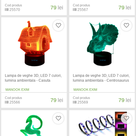
Cod produs
Cod produs
79
lei
79
lei
25570
25567
Lampa de veghe 3D, LED 7 culori,
Lampa de veghe 3D, LED 7 culori,
lumina ambientala - Casuta
lumina ambientala - Centrosaurus
MANOOK EXIM
MANOOK EXIM
Cod produs
Cod produs
79
lei
79
lei
25566
25569