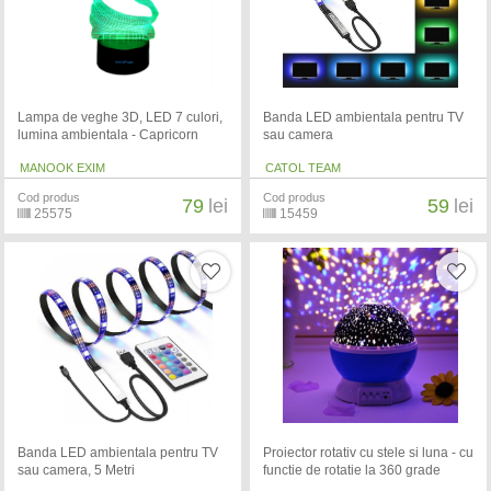
Lampa de veghe 3D, LED 7 culori,
Banda LED ambientala pentru TV
lumina ambientala - Capricorn
sau camera
MANOOK EXIM
CATOL TEAM
Cod produs
Cod produs
79
lei
59
lei
25575
15459
Banda LED ambientala pentru TV
Proiector rotativ cu stele si luna - cu
sau camera, 5 Metri
functie de rotatie la 360 grade