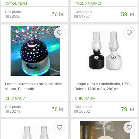
CATOL TEAM
TREND MARKET
Cod produs
Cod produs
76
lei
59
lei
18530
04757
Lampa muzicala cu proiectie stele
Lampa retro cu umidificator, USB,
si luna, Bluetooth
Baterie 1200 mAh, 280 ml
CHIC MANIA
CHIC MANIA
Cod produs
Cod produs
78
lei
79
lei
13279
28002