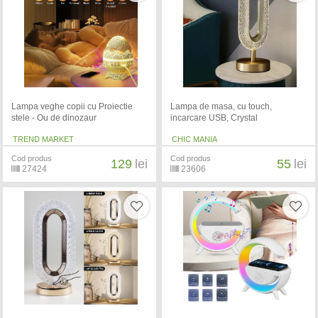
Lampa veghe copii cu Proiectie
Lampa de masa, cu touch,
stele - Ou de dinozaur
incarcare USB, Crystal
TREND MARKET
CHIC MANIA
Cod produs
Cod produs
129
lei
55
lei
27424
23606