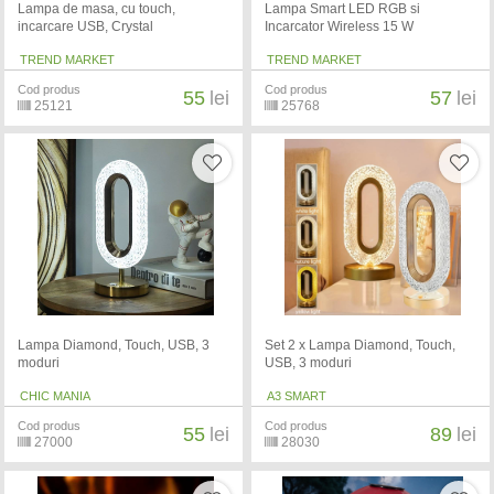
Lampa de masa, cu touch,
Lampa Smart LED RGB si
incarcare USB, Crystal
Incarcator Wireless 15 W
TREND MARKET
TREND MARKET
Cod produs
Cod produs
55
lei
57
lei
25121
25768
Lampa Diamond, Touch, USB, 3
Set 2 x Lampa Diamond, Touch,
moduri
USB, 3 moduri
CHIC MANIA
A3 SMART
Cod produs
Cod produs
55
lei
89
lei
27000
28030