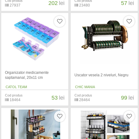
Cod produs
Cod produs
202
lei
57
lei
27937
23480
Organizator medicamente
Uscator vesela 2 niveluri, Negru
saptamanal, 20x11 cm
CATOL TEAM
CHIC MANIA
Cod produs
Cod produs
53
lei
99
lei
18464
28464