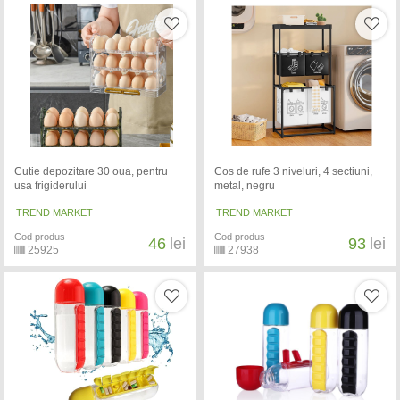
Cutie depozitare 30 oua, pentru
Cos de rufe 3 niveluri, 4 sectiuni,
usa frigiderului
metal, negru
TREND MARKET
TREND MARKET
Cod produs
Cod produs
46
lei
93
lei
25925
27938