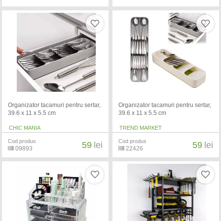
Organizator tacamuri pentru sertar,
Organizator tacamuri pentru sertar,
39.6 x 11 x 5.5 cm
39.6 x 11 x 5.5 cm
CHIC MANIA
TREND MARKET
Cod produs
Cod produs
59
lei
59
lei
09893
22426