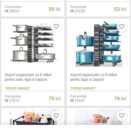
Cod produs
Cod produs
59
lei
53
lei
28814
25193
Suport organizator cu 8 rafturi
Suport organizator cu 8 rafturi
pentru oale, tigai si capace
pentru tigai si capace
TREND MARKET
TREND MARKET
Cod produs
Cod produs
75
lei
79
lei
17672
25447