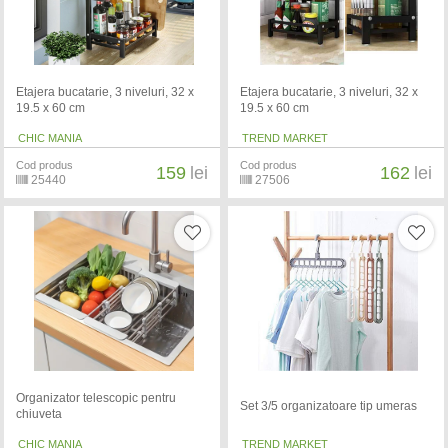
Etajera bucatarie, 3 niveluri, 32 x
Etajera bucatarie, 3 niveluri, 32 x
19.5 x 60 cm
19.5 x 60 cm
CHIC MANIA
TREND MARKET
Cod produs
Cod produs
159
lei
162
lei
25440
27506
Organizator telescopic pentru
Set 3/5 organizatoare tip umeras
chiuveta
CHIC MANIA
TREND MARKET