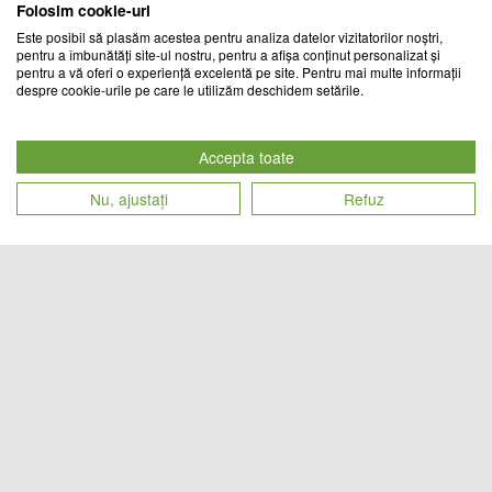
Folosim cookie-uri
Este posibil să plasăm acestea pentru analiza datelor vizitatorilor noștri,
pentru a îmbunătăți site-ul nostru, pentru a afișa conținut personalizat și
pentru a vă oferi o experiență excelentă pe site. Pentru mai multe informații
despre cookie-urile pe care le utilizăm deschidem setările.
Cos cu roti, organizator jucarii,
Cos cu roti, organizator jucarii, Alb
Negru
Accepta toate
CHIC MANIA
TREND MARKET
Nu, ajustați
Refuz
Cod produs
Cod produs
60
lei
69
lei
23743
25662
Set 5 etajere pentru baie: Raft
Set 5 etajere pentru baie: Raft
pentru dus, etajera de colt
pentru dus, etajera de colt