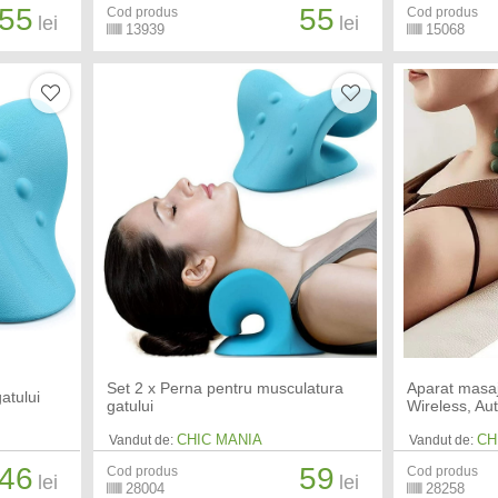
55
55
Cod produs
Cod produs
lei
lei
13939
15068
Set 2 x Perna pentru musculatura
Aparat masaj
atului
gatului
Wireless, Au
CHIC MANIA
CH
Vandut de:
Vandut de:
46
59
Cod produs
Cod produs
lei
lei
28004
28258