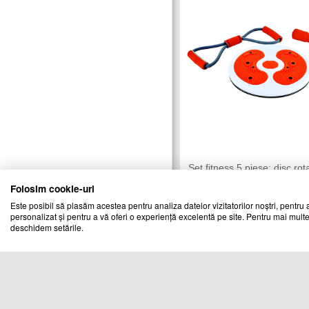
Set fitness 5 piese: disc rota
gantere si flexor
Folosim cookie-uri
CHIC MANIA
Vandut de:
Este posibil să plasăm acestea pentru analiza datelor vizitatorilor noștri, pentru a
personalizat și pentru a vă oferi o experiență excelentă pe site. Pentru mai multe
Cod produs
deschidem setările.
28606