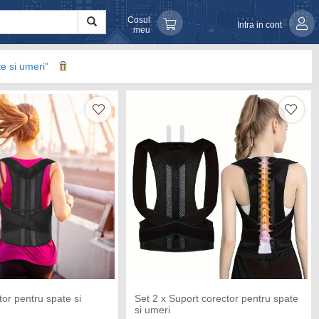
Cosul
Intra in cont
meu
te si umeri"
tor pentru spate si
Set 2 x Suport corector pentru spate
si umeri