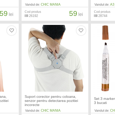
CHIC MANIA
A3
Vandut de:
Vandut de:
59
59
Cod produs
Cod produs
lei
lei
26192
28744
oana,
Suport corector pentru coloana,
Set 3 marker
zitiei
senzor pentru detectarea pozitiei
3 bucati
incorecte
CHIC MANIA
CH
Vandut de:
Vandut de: