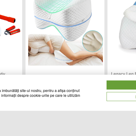
tiv,
Legacy Leg P
Perna ortopedica pentru picioare
ortopedica p
CHIC MANIA
TR
Vandut de:
Vandut de:
 îmbunătăți site-ul nostru, pentru a afișa conținut
 informații despre cookie-urile pe care le utilizăm
89
55
Cod produs
Cod produs
lei
lei
11803
11908