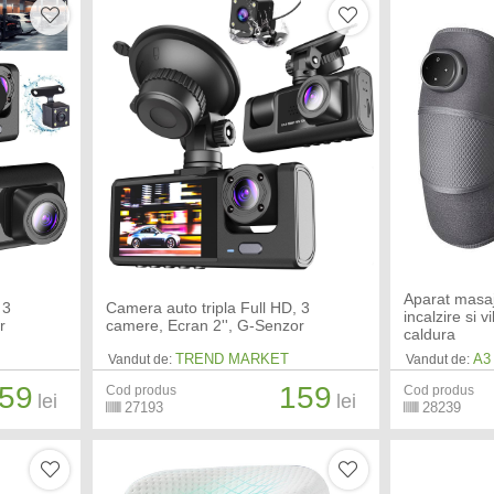
Aparat masaj
 3
Camera auto tripla Full HD, 3
incalzire si v
r
camere, Ecran 2'', G-Senzor
caldura
TREND MARKET
A3
Vandut de:
Vandut de:
59
159
Cod produs
Cod produs
lei
lei
27193
28239