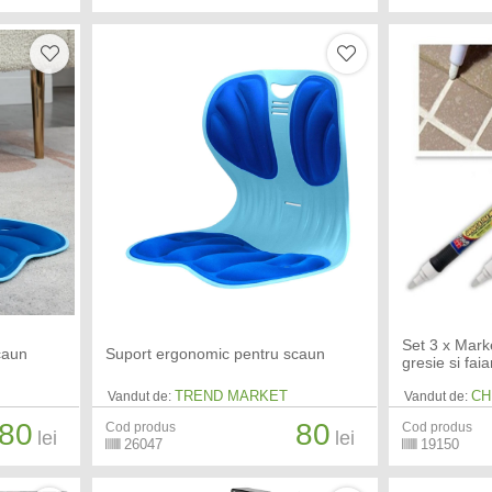
Set 3 x Marke
caun
Suport ergonomic pentru scaun
gresie si faia
TREND MARKET
CH
Vandut de:
Vandut de:
80
80
Cod produs
Cod produs
lei
lei
26047
19150