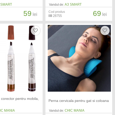
 SMART
A3 SMART
Vandut de:
59
69
Cod produs
lei
lei
28755
 corector pentru mobila,
Perna cervicala pentru gat si coloana
IC MANIA
CHIC MANIA
Vandut de: