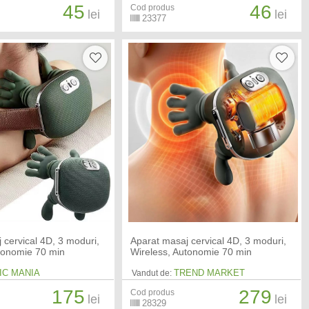
45
46
Cod produs
lei
lei
23377
 cervical 4D, 3 moduri,
Aparat masaj cervical 4D, 3 moduri,
tonomie 70 min
Wireless, Autonomie 70 min
IC MANIA
TREND MARKET
Vandut de:
175
279
Cod produs
lei
lei
28329