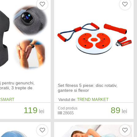
 pentru genunchi,
Set fitness 5 piese: disc rotativ,
ibratii, 3 trepte de
gantere si flexor
 SMART
TREND MARKET
Vandut de:
119
89
Cod produs
lei
lei
28665