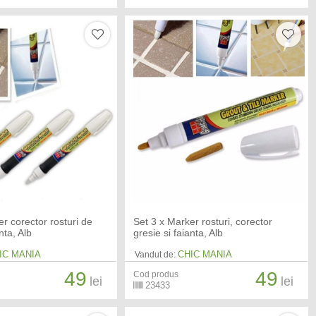
r corector rosturi de
Set 3 x Marker rosturi, corector
nta, Alb
gresie si faianta, Alb
IC MANIA
CHIC MANIA
Vandut de:
49
49
Cod produs
lei
lei
23433