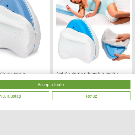
illow - Perna
Set 2 x Perna ortopedica pentru
entru picioare
picioare
Accepta toate
END MARKET
CHIC MANIA
Vandut de:
Nu, ajustați
Refuz
55
69
Cod produs
lei
lei
24402