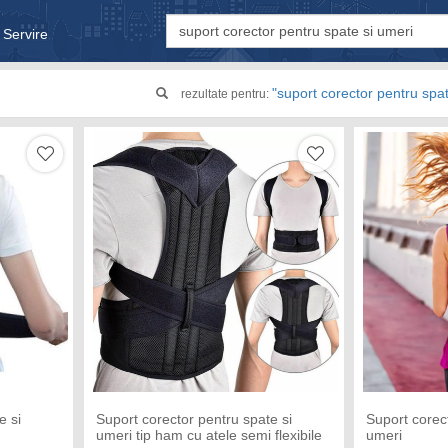
 Servire
& Bebe
"suport corector pentru spa
rezultate pentru:
e si
Suport corector pentru spate si
Suport corec
umeri tip ham cu atele semi flexibile
umeri