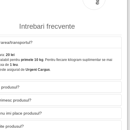
Intrebari frecvente
vrarea/transportul?
ara:
20 lei
valabil pentru
primele 10 kg
. Pentru fiecare kilogram suplimentar se mai
axa de
1 leu
.
este asigurat de
Urgent Cargus
.
 produsul?
primesc produsul?
nu imi place produsul?
mite produsul?