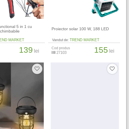
unctional 5 in 1 cu
Proiector solar 100 W, 188 LED
schimbabile
END MARKET
TREND MARKET
Vandut de:
139
155
Cod produs
lei
lei
27103