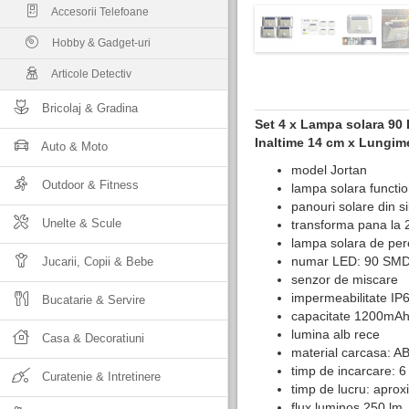
Accesorii Telefoane
Hobby & Gadget-uri
Articole Detectiv
Bricolaj & Gradina
Set 4 x Lampa solara 90
Inaltime 14 cm x Lungim
Auto & Moto
model Jortan
Outdoor & Fitness
lampa solara functio
panouri solare din si
Unelte & Scule
transforma pana la 2
lampa solara de per
numar LED: 90 SM
Jucarii, Copii & Bebe
senzor de miscare
impermeabilitate IP
Bucatarie & Servire
capacitate 1200mA
lumina alb rece
Casa & Decoratiuni
material carcasa: A
timp de incarcare: 6 
Curatenie & Intretinere
timp de lucru: aprox
flux luminos 250 lm