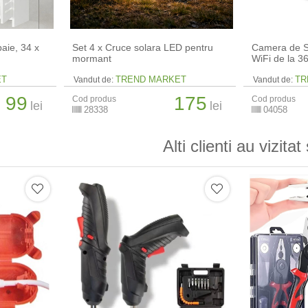
aie, 34 x
Set 4 x Cruce solara LED pentru
Camera de S
mormant
WiFi de la 
ET
TREND MARKET
TR
Vandut de:
Vandut de:
99
175
Cod produs
Cod produs
lei
lei
28338
04058
Alti clienti au vizitat 