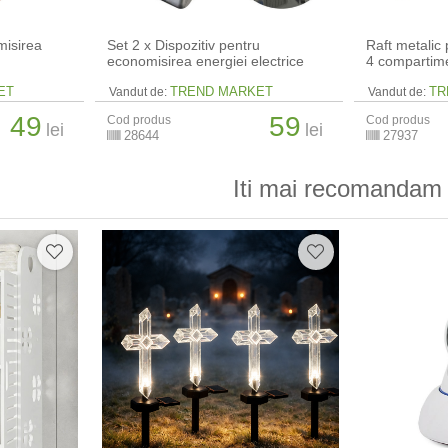
misirea
Set 2 x Dispozitiv pentru
Raft metalic 
economisirea energiei electrice
4 compartim
ET
TREND MARKET
TR
Vandut de:
Vandut de:
49
59
Cod produs
Cod produs
lei
lei
28644
27937
Iti mai recomandam 