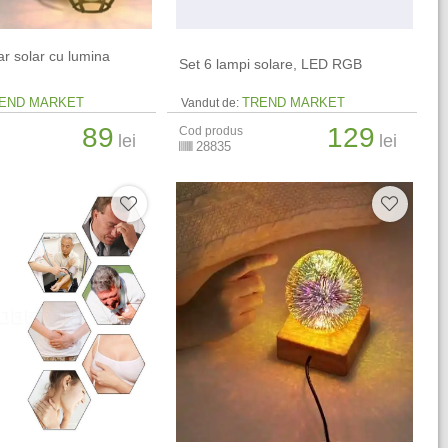
ar solar cu lumina
Set 6 lampi solare, LED RGB
END MARKET
TREND MARKET
Vandut de:
89
129
Cod produs
lei
lei
28835