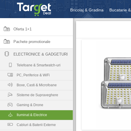
Bricolaj & Gradina
Bucatarie &
Unelte & Scule
Jucarii, Copii 
Oferta 1+1
Pachete promotionale
ELECTRONICE & GADGETURI
Telefoane & Smartwatch-uri
PC, Periferice & WiFi
Boxe, Casti & Microfoane
Sisteme de Supraveghere
Gaming & Drone
Iluminat & Electrice
Cabluri & Baterii Externe