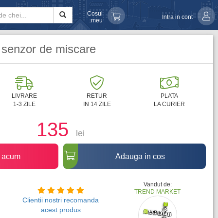
Cosul
Intra in cont
meu
 senzor de miscare
LIVRARE
RETUR
PLATA
1-3 ZILE
IN 14 ZILE
LA CURIER
135
lei
 acum
Adauga in cos
Vandut de:
TREND MARKET
Clientii nostri recomanda
acest produs