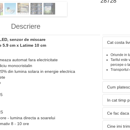
28728
Descriere
 LED, senzor de miscare
Cat costa li
e 5.9 cm x Latime 10 cm
Oriunde in t
neaza automat fara electricitate
Tariful este 
percepe o t
liciu monocristalin
Transportul 
0% din lumina solara in energie electrica
ete
D
Cum platesc
65
In cat timp 
h
BS
Ce fac daca 
ore - lumina directa a soarelui
imativ 8 - 10 ore
Cine imi tri