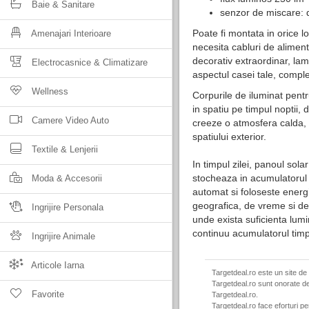
Baie & Sanitare
senzor de miscare: 
Poate fi montata in orice 
Amenajari Interioare
necesita cabluri de alimen
decorativ extraordinar, la
Electrocasnice & Climatizare
aspectul casei tale, comple
Wellness
Corpurile de iluminat pentr
in spatiu pe timpul noptii,
Camere Video Auto
creeze o atmosfera calda, 
spatiului exterior.
Textile & Lenjerii
In timpul zilei, panoul sol
stocheaza in acumulatorul 
Moda & Accesorii
automat si foloseste energi
geografica, de vreme si de 
Ingrijire Personala
unde exista suficienta lumi
continuu acumulatorul timp
Ingrijire Animale
Articole Iarna
Targetdeal.ro este un site de
Targetdeal.ro sunt onorate de
Favorite
Targetdeal.ro.
Targetdeal.ro face eforturi p