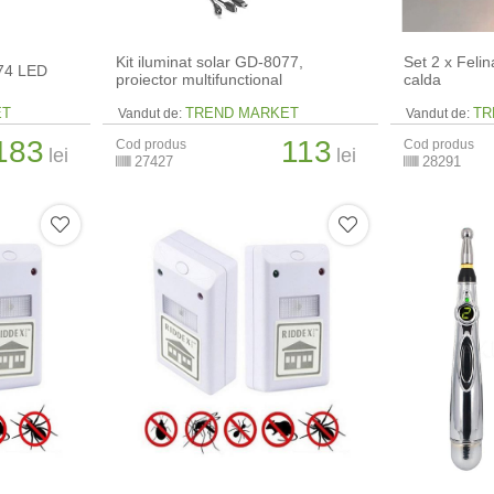
Kit iluminat solar GD-8077,
Set 2 x Felin
374 LED
proiector multifunctional
calda
ET
TREND MARKET
TR
Vandut de:
Vandut de:
183
113
Cod produs
Cod produs
lei
lei
27427
28291