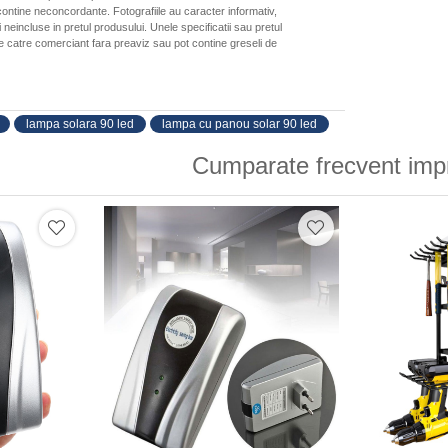
ontine neconcordante. Fotografiile au caracter informativ,
neincluse in pretul produsului. Unele specificatii sau pretul
de catre comerciant fara preaviz sau pot contine greseli de
lampa solara 90 led
lampa cu panou solar 90 led
Cumparate frecvent imp