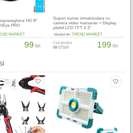
Suport numar inmatriculare cu
upraveghere HD IP
camera video marsarier + Display
360Eye PRO
pliabil LCD TFT 4.3"
END MARKET
TREND MARKET
Vandut de:
99
199
Cod produs
lei
lei
07509
si