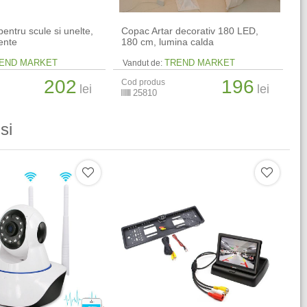
pentru scule si unelte,
Copac Artar decorativ 180 LED,
ente
180 cm, lumina calda
END MARKET
TREND MARKET
Vandut de:
202
196
Cod produs
lei
lei
25810
si