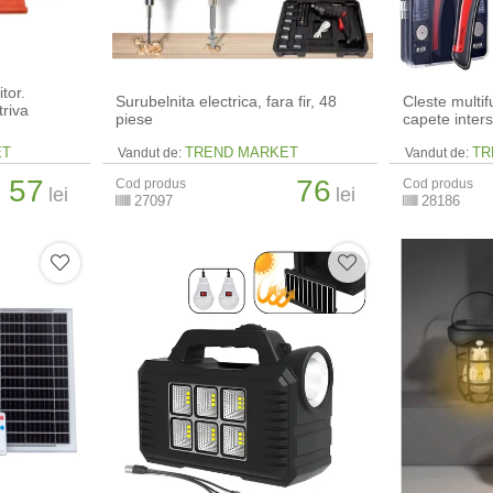
tor.
Surubelnita electrica, fara fir, 48
Cleste multif
triva
piese
capete inter
ET
TREND MARKET
TR
Vandut de:
Vandut de:
57
76
Cod produs
Cod produs
lei
lei
27097
28186