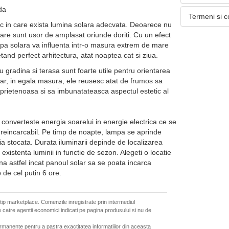
da
Termeni si c
loc in care exista lumina solara adecvata. Deoarece nu
tare sunt usor de amplasat oriunde doriti. Cu un efect
mpa solara va influenta intr-o masura extrem de mare
tand perfect arhitectura, atat noaptea cat si ziua.
u gradina si terasa sunt foarte utile pentru orientarea
 dar, in egala masura, ele reusesc atat de frumos sa
prietenoasa si sa imbunatateasca aspectul estetic al
ar converteste energia soarelui in energie electrica ce se
reincarcabil. Pe timp de noapte, lampa se aprinde
a stocata. Durata iluminarii depinde de localizarea
existenta luminii in functie de sezon. Alegeti o locatie
na astfel incat panoul solar sa se poata incarca
 de cel putin 6 ore.
 tip marketplace. Comenzile inregistrate prin intermediul
 catre agentii economici indicati pe pagina produsului si nu de
ermanente pentru a pastra exactitatea informatiilor din aceasta