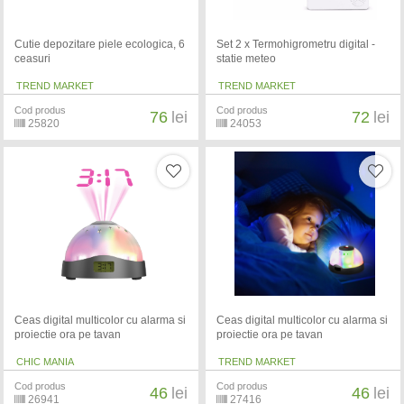
Cutie depozitare piele ecologica, 6
Set 2 x Termohigrometru digital -
ceasuri
statie meteo
TREND MARKET
TREND MARKET
Cod produs
Cod produs
76
lei
72
lei
25820
24053
Ceas digital multicolor cu alarma si
Ceas digital multicolor cu alarma si
proiectie ora pe tavan
proiectie ora pe tavan
CHIC MANIA
TREND MARKET
Cod produs
Cod produs
46
lei
46
lei
26941
27416