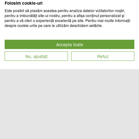
Folosim cookie-uri
Este posibil să plasăm acestea pentru analiza datelor vizitatorilor noștri,
pentru a îmbunătăți site-ul nostru, pentru a afișa conținut personalizat și
pentru a vă oferi o experiență excelentă pe site. Pentru mai multe informații
despre cookie-urile pe care le utilizăm deschidem setările.
Statie de incarcare Wireless,
Ceas de birou cu incarcator
Lampa RGB, Boxa Bluetooth, Ceas
Wireless, Alb
Digital
Accepta toate
TREND MARKET
CHIC MANIA
Nu, ajustați
Refuz
Cod produs
Cod produs
155
lei
61
lei
25667
26189
Lampa RGB, Boxa Bluetooth, Ceas
Statie meteorologica. Ceas
Digital, Statie de incarcare
multifunctional cu proiectie
Wireless