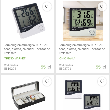
Termohigrometru digital 3 in 1 cu
Termohigrometru digital 3 in 1 cu
ceas, alarma, calendar - senzor de
ceas, alarma, calendar - senzor de
umiditate
umiditate
TREND MARKET
CHIC MANIA
Cod produs
Cod produs
55
lei
55
lei
10294
03791