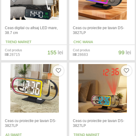
Ceas digital cu afisaj LED mare,
Ceas cu proiectie pe tavan DS-
38.7 cm
3827LP
TREND MARKET
CHIC MANIA
Cod produs
Cod produs
155
lei
99
lei
28715
28683
Ceas cu proiectie pe tavan DS-
Ceas cu proiectie pe tavan DS-
3827LP
3827LP
A3 SMART
TREND MARKET