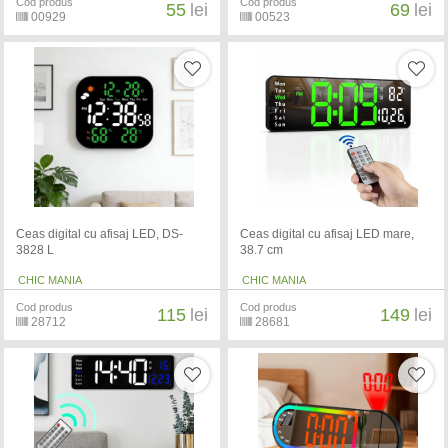
Cod produs
Cod produs
55
lei
69
lei
00929
00523
Ceas digital cu afisaj LED, DS-
Ceas digital cu afisaj LED mare,
3828 L
38.7 cm
CHIC MANIA
CHIC MANIA
Cod produs
Cod produs
115
lei
149
lei
28712
28681