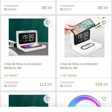
Cod produs
Cod produs
99
lei
99
lei
28684
28717
Ceas de birou cu incarcator
Ceas de birou cu incarcator
Wireless, Alb
Wireless, Alb
A3 SMART
CHIC MANIA
Cod produs
Cod produs
113
lei
155
lei
28040
23001