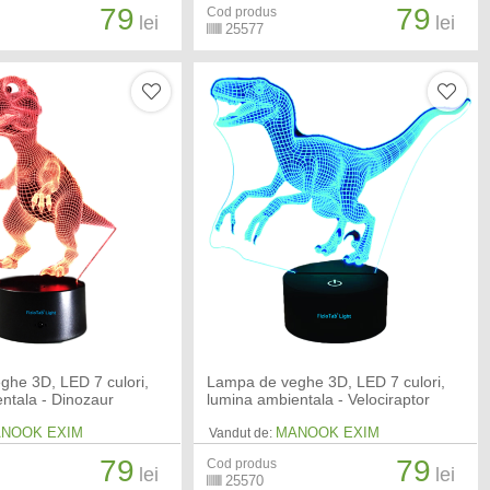
79
79
Cod produs
lei
lei
25577
ghe 3D, LED 7 culori,
Lampa de veghe 3D, LED 7 culori,
ntala - Dinozaur
lumina ambientala - Velociraptor
NOOK EXIM
MANOOK EXIM
Vandut de:
79
79
Cod produs
lei
lei
25570