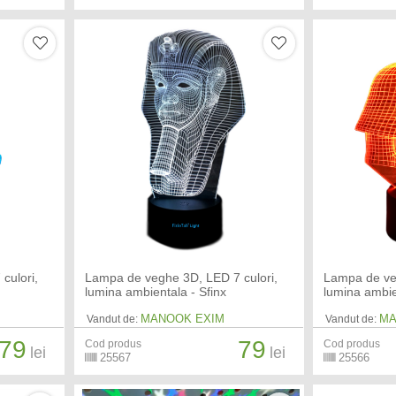
culori,
Lampa de veghe 3D, LED 7 culori,
Lampa de ve
lumina ambientala - Sfinx
lumina ambie
MANOOK EXIM
MA
Vandut de:
Vandut de:
79
79
Cod produs
Cod produs
lei
lei
25567
25566