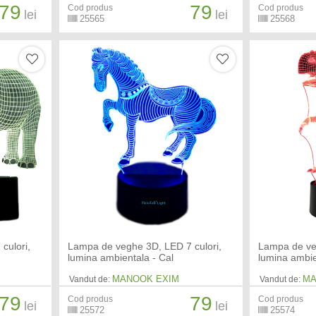
79
79
Cod produs
Cod produs
lei
lei
25565
25568
culori,
Lampa de veghe 3D, LED 7 culori,
Lampa de ve
lumina ambientala - Cal
lumina ambie
MANOOK EXIM
MA
Vandut de:
Vandut de:
79
79
Cod produs
Cod produs
lei
lei
25572
25574