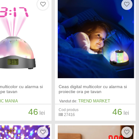
multicolor cu alarma si
Ceas digital multicolor cu alarma si
 pe tavan
proiectie ora pe tavan
IC MANIA
TREND MARKET
Vandut de:
46
46
Cod produs
lei
lei
27416