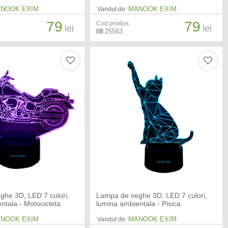
NOOK EXIM
MANOOK EXIM
Vandut de:
79
79
Cod produs
lei
lei
25563
ghe 3D, LED 7 culori,
Lampa de veghe 3D, LED 7 culori,
ntala - Motocicleta
lumina ambientala - Pisica
NOOK EXIM
MANOOK EXIM
Vandut de: