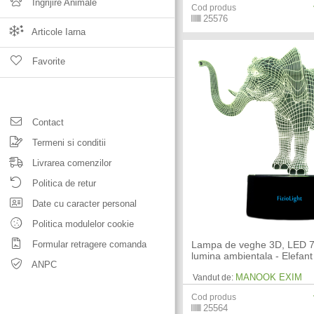
Ingrijire Animale
Cod produs
25576
Articole Iarna
Favorite
Contact
Termeni si conditii
Livrarea comenzilor
Politica de retur
Date cu caracter personal
Politica modulelor cookie
Formular retragere comanda
Lampa de veghe 3D, LED 7 
lumina ambientala - Elefant
ANPC
MANOOK EXIM
Vandut de:
Cod produs
25564