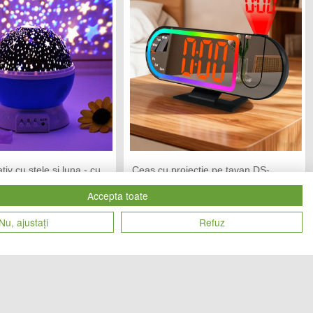
tiv cu stele si luna - cu
Ceas cu proiectie pe tavan DS-
tatie la 360 grade
3827LP
Accepta toate
END MARKET
CHIC MANIA
Vandut de:
Nu, ajustați
Refuz
59
99
Cod produs
lei
lei
28683