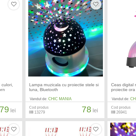
culori,
Lampa muzicala cu proiectie stele si
Ceas digital 
orn
luna, Bluetooth
proiectie ora
CHIC MANIA
CH
Vandut de:
Vandut de:
79
78
Cod produs
Cod produs
lei
lei
13279
26941