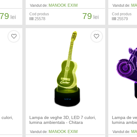
MANOOK EXIM
MA
Vandut de:
Vandut de:
79
79
Cod produs
Cod produs
lei
lei
25578
25579
culori,
Lampa de veghe 3D, LED 7 culori,
Lampa de ve
lumina ambientala - Chitara
lumina ambie
MANOOK EXIM
MA
Vandut de:
Vandut de: