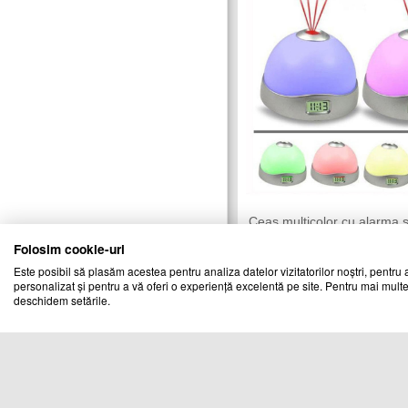
Ceas multicolor cu alarma s
proiectie ora cu stele pe ta
Folosim cookie-uri
TREND MARKET
Vandut de:
Este posibil să plasăm acestea pentru analiza datelor vizitatorilor noștri, pentru a
personalizat și pentru a vă oferi o experiență excelentă pe site. Pentru mai multe
Cod produs
deschidem setările.
00929