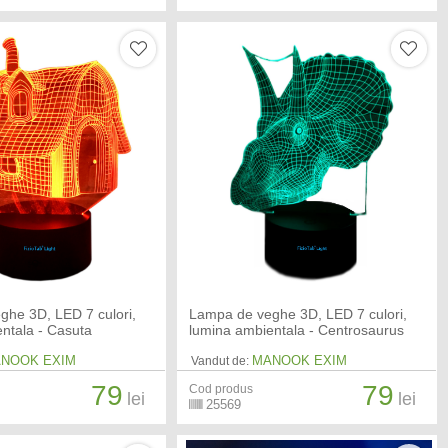
ghe 3D, LED 7 culori,
Lampa de veghe 3D, LED 7 culori,
ntala - Casuta
lumina ambientala - Centrosaurus
NOOK EXIM
MANOOK EXIM
Vandut de:
79
79
Cod produs
lei
lei
25569